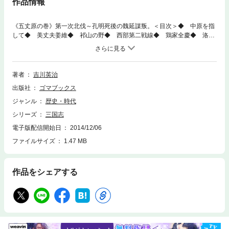
作品情報
《五丈原の巻》第一次北伐～孔明死後の魏延謀叛。＜目次＞◆ 中原を指
して◆ 美丈夫姜維◆ 祁山の野◆ 西部第二戦線◆ 鶏家全慶◆ 洛陽に
生色還る◆ 陣中に戯言なし◆ 高楼弾琴◆ 馬謖を斬る◆ 髪を捧ぐ◆
二次出師表◆ 二度祁山に出づ◆ 食◆ 総兵之印◆ 司馬仲達計らる◆
天血の如し◆ 長雨◆ 賭◆ 八陣展開◆ 竈◆ 麦青む◆ 北斗七星旗◆
木門道◆ 具眼の士◆ 木牛流馬◆ ネジ◆ 豆を蒔く◆ 七盞燈◆ 水火◆
著者
吉川英治
女衣巾幗◆ 銀河の祈り◆ 秋風五丈原◆ 死せる孔明・生ける仲達を走
出版社
ゴマブックス
らす◆ 松に古今の色無し◆ 篇外余録◆ 諸葛菜◆ 後蜀三十年◆ 魏か
ら―晋まで●『三国志』解説／渡部昇一【第10巻】
ジャンル
歴史・時代
シリーズ
三国志
電子版配信開始日
2014/12/06
ファイルサイズ
1.47 MB
作品をシェアする