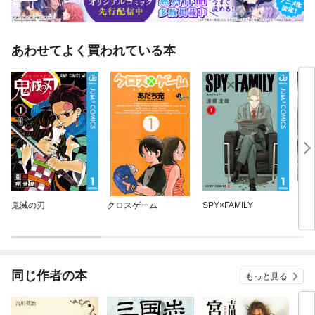
あわせてよく買われている本
鬼滅の刃
クロスゲーム
SPY×FAMILY
キン
同じ作者の本
もっと見る