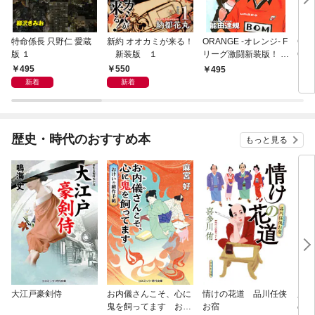
特命係長 只野仁 愛蔵
新約 オオカミが来る！
ORANGE -オレンジ- F
GE
版 １
新装版 １
リーグ激闘新装版！ 第
OF
１巻
495
550
495
4
新着
新着
歴史・時代のおすすめ本
もっと見る
大江戸豪剣侍
お内儀さんこそ、心に
情けの花道 品川任侠
必殺
鬼を飼ってます おけ
お宿
の弦