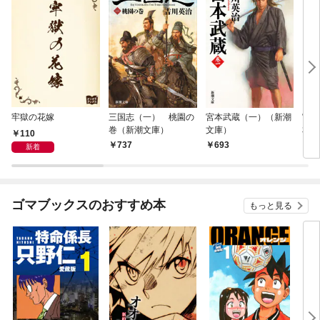
牢獄の花嫁
三国志（一） 桃園の
宮本武蔵（一）（新潮
宮本
巻（新潮文庫）
文庫）
本版
110
737
693
5,
新着
ゴマブックスのおすすめ本
もっと見る