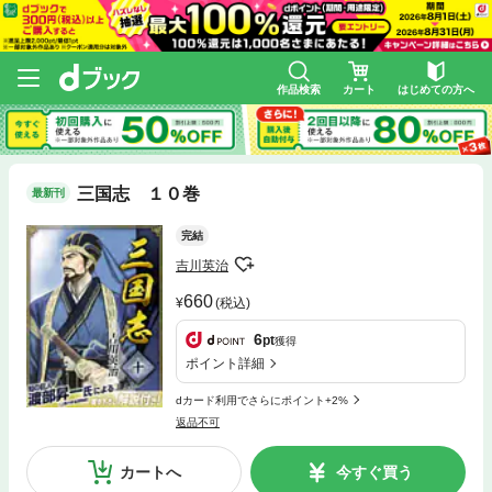
作品検索
カート
はじめての方へ
三国志 １０巻
最新刊
完結
吉川英治
660
(税込)
6
pt
獲得
ポイント詳細
dカード利用でさらにポイント+2%
返品不可
カートへ
今すぐ買う