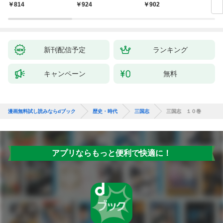
いの戯作手帖
814
924
902
8
新刊配信予定
ランキング
キャンペーン
無料
漫画無料試し読みならdブック
歴史・時代
三国志
三国志 １０巻
アプリならもっと便利で快適に！