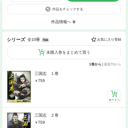
作品をチェックする
作品情報へ
全10冊
シリーズ
お気に入り登録
完結
未購入巻をまとめて買う
1巻から
|
最新刊から
三国志 １巻
759
カートへ
三国志 ２巻
759