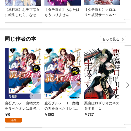
【単行本】おデブ悪女
【タテヨミ】あなたは
【タテヨミ】クロユ
病弱
に転生したら、なぜか
もういりません
リ〜復讐サークル〜
が、
ラスボス王子様に執着
ぎて
されています
たち
ね！
同じ作者の本
もっと見る
魔石グルメ 魔物の力
魔石グルメ 1 魔物
悪魔はロザリオにキス
神落
を食べたオレは最強！
の力を食べたオレは最
をする １
【分冊版】 1
強！
0
803
737
6
無料