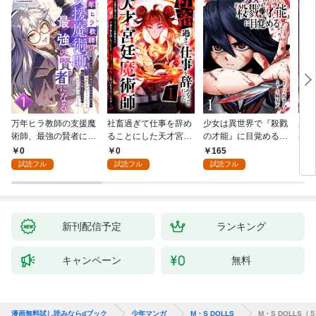
万年ヒラ教師の支援魔
社畜過ぎて仕事を辞め
少女は異世界で『殺戮
魔王
術師、最強の賢者にな
ることにした天才宮廷
の才能』に目覚める
者パ
る～不人気の支援魔術
魔術師～辺境の地でス
(話売り) #1
やっ
0
0
165
2
師は給料泥棒だと魔術
ローライフを夢見る
試読フル
試読フル
試読フル
大学をクビになった
が、不届き者を倒して
が、出世した元教え子
いたら『最果ての魔
たちのおかげで何も困
女』と呼ばれるように
らない件～ 第1話
なる～ 第1話
新刊配信予定
ランキング
キャンペーン
無料
漫画無料試し読みならdブック
少年マンガ
M・S DOLLS
M・S DOLLS（