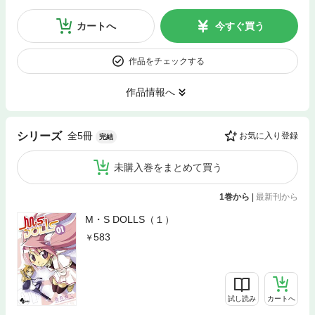
カートへ
今すぐ買う
作品をチェックする
作品情報へ
全5冊
シリーズ
お気に入り登録
完結
未購入巻をまとめて買う
1巻から
|
最新刊から
M・S DOLLS（１）
583
試し読み
カートへ