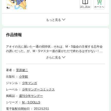
試し読み
カートへ
もっと見る
作品情報
アオイの元に届いた一通の招待状…それは、M・S協会の主催する忘年会
の誘いだった。が、M・Sマスター達の宴がただで終わるはずがない！！
勃発する歴代マスターとの新旧萌え対決！！歴史を築いてきた過去の偉大
な「属性」を相手に、アオイはどう戦う！？そして勝利の先には、とって
もおいしい特典が…！？妄想、ここに極まれり！！新時代を築く、躍進の
最終巻！！
著者
菅原健二
出版社
小学館
ジャンル
少年マンガ
レーベル
少年サンデーコミックス
掲載誌
週刊少年サンデー
シリーズ
M・S DOLLS
電子版配信開始日
2012/12/11