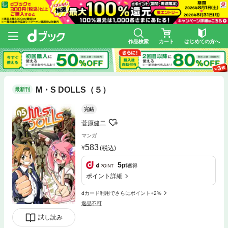
作品検索
カート
はじめての方へ
M・S DOLLS（５）
最新刊
完結
菅原健二
マンガ
583
(税込)
5
pt
獲得
ポイント詳細
dカード利用でさらにポイント+2%
返品不可
試し読み