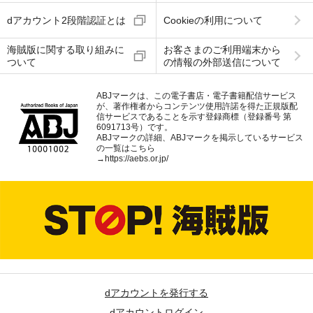
dアカウント2段階認証とは
Cookieの利用について
海賊版に関する取り組みに
お客さまのご利用端末から
ついて
の情報の外部送信について
ABJマークは、この電子書店・電子書籍配信サービス
が、著作権者からコンテンツ使用許諾を得た正規版配
信サービスであることを示す登録商標（登録番号 第
6091713号）です。
ABJマークの詳細、ABJマークを掲示しているサービス
の一覧はこちら
→
https://aebs.or.jp/
dアカウントを発行する
dアカウントログイン