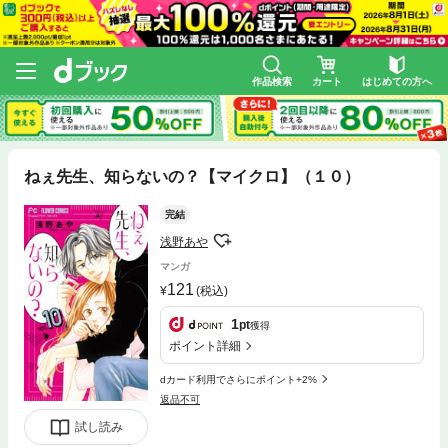
作品検索
カート
はじめての方へ
ねぇ先生、知らないの？【マイクロ】（１０）
完結
浅野あや
マンガ
121
(税込)
1
pt
獲得
ポイント詳細
dカード利用でさらにポイント+2%
返品不可
試し読み