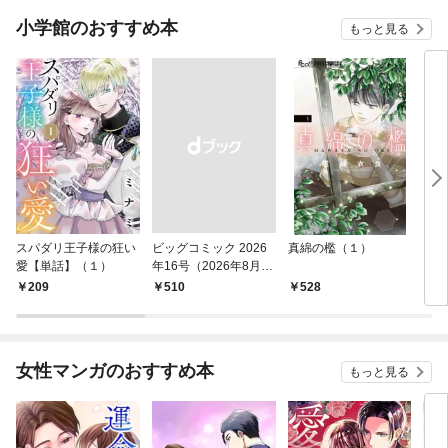
小学館のおすすめ本
もっと見る
スパダリ王子様の狂い
ビッグコミック 2026
真綿の檻（１）
こん
愛【単話】（１）
年16号（2026年8月7
（１
日発売）
209
￥510
528
5
女性マンガのおすすめ本
もっと見る