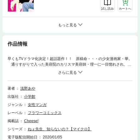
試し読み
カートへ
もっと見る
作品情報
早くもTVドラマ化決定！超話題作！！ 原稿命・・・の少女漫画家・華。
通りすがりで入った美容院のカリスマ美容師・理一に一目惚れされ、付
き合うことに！ 原稿中の既読無視は当たり前、彼女失格な華だけど、理
一はそんな華が大好きで・・・！？ 今回は理一と華の初デートのお話♪
ろくにデートしてこなかった華に、理一が仕掛けたサプライズと
は・・・？
著者
浅野あや
出版社
小学館
ジャンル
女性マンガ
レーベル
フラワーコミックス
掲載誌
Cheese!
シリーズ
ねぇ先生、知らないの？【マイクロ】
電子版配信開始日
2020/01/05