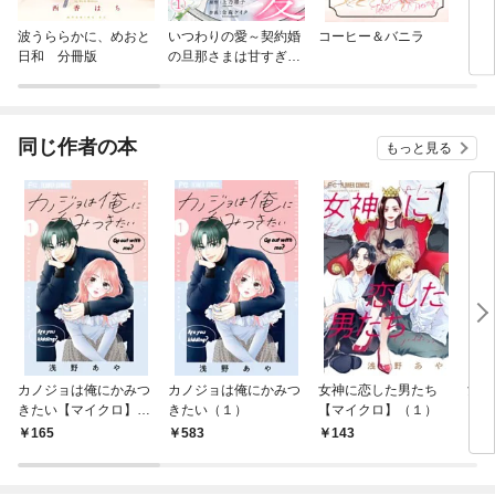
波うららかに、めおと
いつわりの愛～契約婚
コーヒー＆バニラ
カノ
日和 分冊版
の旦那さまは甘すぎる
きた
～
同じ作者の本
もっと見る
カノジョは俺にかみつ
カノジョは俺にかみつ
女神に恋した男たち
女神
きたい【マイクロ】
きたい（１）
【マイクロ】（１）
（１
（１）
165
583
143
5