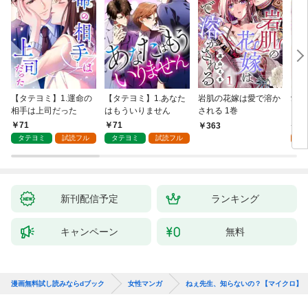
【タテヨミ】1.運命の
【タテヨミ】1.あなた
岩肌の花嫁は愛で溶か
愛し
相手は上司だった
はもういりません
される 1巻
い 
71
71
1
363
タテヨミ
試読フル
タテヨミ
試読フル
試
新刊配信予定
ランキング
キャンペーン
無料
漫画無料試し読みならdブック
女性マンガ
ねぇ先生、知らないの？【マイクロ】