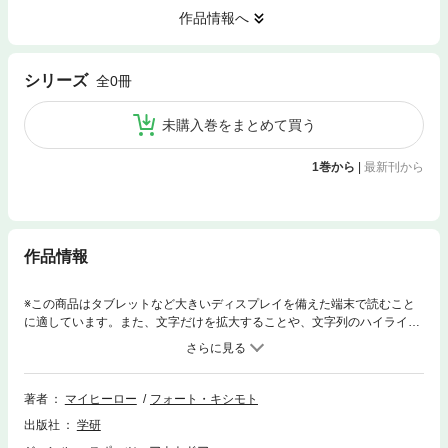
作品情報へ
シリーズ
全0冊
未購入巻をまとめて買う
1巻から
|
最新刊から
作品情報
※この商品はタブレットなど大きいディスプレイを備えた端末で読むこと
に適しています。また、文字だけを拡大することや、文字列のハイライ
ト、検索、辞書の参照、引用などの機能が使用できません。意地のゴンゴ
ール、届いた鈴木隆行のつま先、起き上がれない中田英寿――。1998年フ
ランスワールドカップから2010年南アフリカワールドカップまで、日本代
表全14試合を圧倒的な写真点数でレビューする1冊です。写真は日本有数
著者
マイヒーロー
フォート・キシモト
のスポーツフォトエージェンシーであるPHOTO KISHIMOTOが提供。試合
出版社
学研
当時の臨場感そのままに、あの感動を真空パックでお届けします。さらに