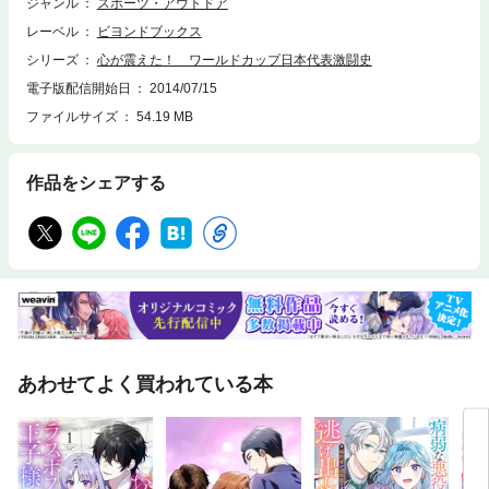
全試合詳細スタッツ付き。
ジャンル
スポーツ・アウトドア
レーベル
ビヨンドブックス
シリーズ
心が震えた！ ワールドカップ日本代表激闘史
電子版配信開始日
2014/07/15
ファイルサイズ
54.19 MB
作品をシェアする
あわせてよく買われている本