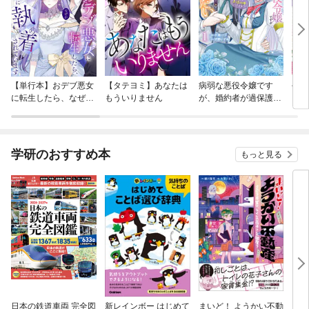
【単行本】おデブ悪女
【タテヨミ】あなたは
病弱な悪役令嬢です
公爵
に転生したら、なぜか
もういりません
が、婚約者が過保護す
当た
ラスボス王子様に執着
ぎて逃げ出したい(私
されています
たち犬猿の仲でしたよ
ね！？)
学研のおすすめ本
もっと見る
日本の鉄道車両 完全図
新レインボー はじめて
まいど！ ようかい不動
えさ