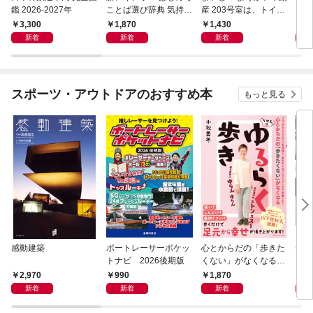
鑑 2026-2027年
ことば選び辞典 気持ち
産 203号室は、トイレ
のことば
の花子さんの部屋？
3,300
1,870
1,430
1,
新着
新着
新着
スポーツ・アウトドアのおすすめ本
もっと見る
感動建築
ボートレーサーポケッ
心とからだの「歩きた
剣道
トナビ 2026後期版
くない」がなくなる
らせん流 ゆるらく歩
2,970
990
1,870
1,
き
新着
新着
新着