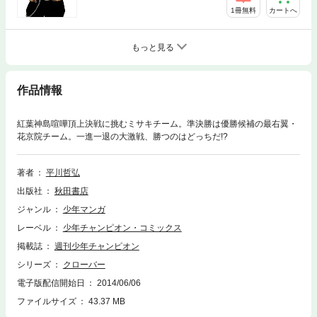
1冊無料
カートへ
もっと見る
作品情報
紅葉神島喧嘩頂上決戦に挑むミサキチーム。準決勝は優勝候補の最右翼・
花京院チーム。一進一退の大激戦、勝つのはどっちだ!?
著者
平川哲弘
出版社
秋田書店
ジャンル
少年マンガ
レーベル
少年チャンピオン・コミックス
掲載誌
週刊少年チャンピオン
シリーズ
クローバー
電子版配信開始日
2014/06/06
ファイルサイズ
43.37 MB