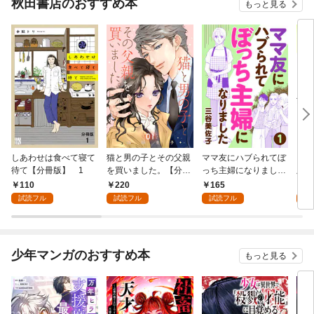
秋田書店のおすすめ本
もっと見る
しあわせは食べて寝て
猫と男の子とその父親
ママ友にハブられてぼ
ワタ
待て【分冊版】 1
を買いました。【分冊
っち主婦になりました
版】
版】 1
【分冊版】 1
110
220
165
1
試読フル
試読フル
試読フル
試
少年マンガのおすすめ本
もっと見る