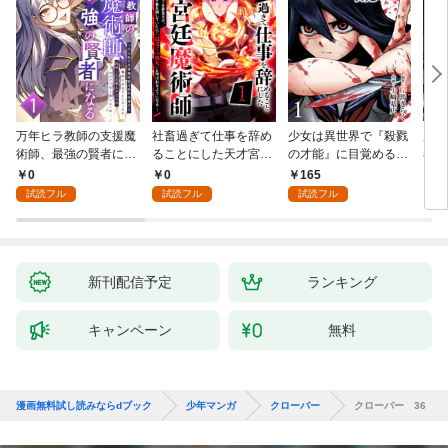
万年ヒラ教師の支援魔
社畜過ぎて仕事を辞め
少女は異世界で『殺戮
魔王
術師、最強の賢者にな
ることにした天才宮廷
の才能』に目覚める
者パ
る～不人気の支援魔術
魔術師～辺境の地でス
(話売り) #1
やっ
0
0
165
2
師は給料泥棒だと魔術
ローライフを夢見る
試読フル
試読フル
試読フル
大学をクビになった
が、不届き者を倒して
が、出世した元教え子
いたら『最果ての魔
たちのおかげで何も困
女』と呼ばれるように
らない件～ 第1話
なる～ 第1話
新刊配信予定
ランキング
キャンペーン
無料
漫画無料試し読みならdブック
少年マンガ
クローバー
クローバー 36