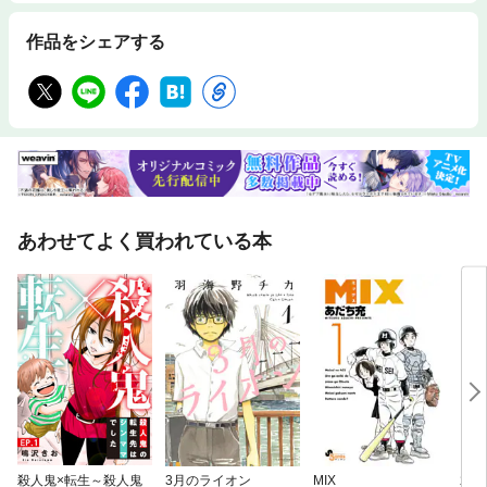
作品をシェアする
あわせてよく買われている本
殺人鬼×転生～殺人鬼
3月のライオン
MIX
君が