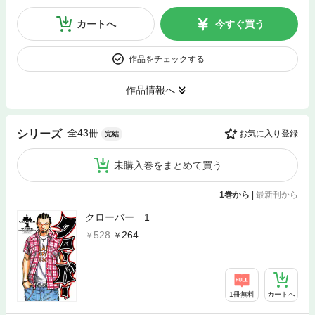
カートへ
今すぐ買う
作品をチェックする
作品情報へ
全43冊
シリーズ
お気に入り登録
完結
未購入巻をまとめて買う
1巻から
|
最新刊から
クローバー 1
528
264
1冊無料
カートへ