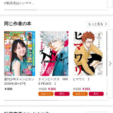
の転生先はシンママで
だ頃
した～
同じ作者の本
もっと見る
週刊少年チャンピオン
ナインピークス NIN
ヒマワリ 1
クロ
2026年36+37号
E PEAKS 1
528
264
528
264
7
400
試読フル
割引
試読フル
割引
試