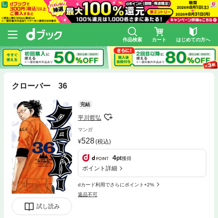
作品検索
カート
はじめての方へ
クローバー 36
完結
平川哲弘
マンガ
528
(税込)
4
pt
獲得
ポイント詳細
dカード利用でさらにポイント+2%
返品不可
試し読み