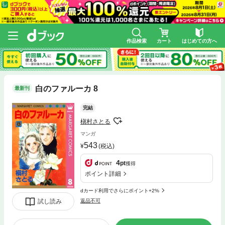
作品検索
カート
はじめての方へ
白のファルーカ 8
最新刊
完結
槇村さとる
マンガ
543
(税込)
4
pt
獲得
ポイント詳細
dカード利用でさらにポイント+2%
試し読み
返品不可