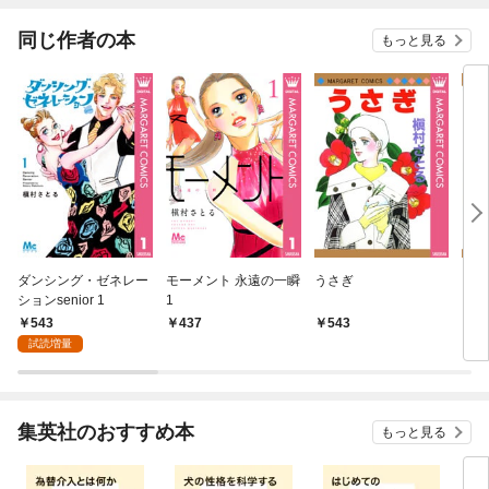
同じ作者の本
もっと見る
ダンシング・ゼネレー
モーメント 永遠の一瞬
うさぎ
クレ
ションsenior 1
1
543
437
543
5
試読増量
集英社のおすすめ本
もっと見る