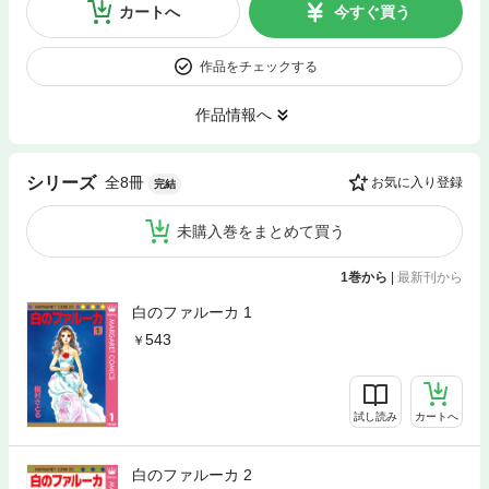
カートへ
今すぐ買う
作品をチェックする
作品情報へ
全8冊
シリーズ
お気に入り登録
完結
未購入巻をまとめて買う
1巻から
|
最新刊から
白のファルーカ 1
543
試し読み
カートへ
白のファルーカ 2