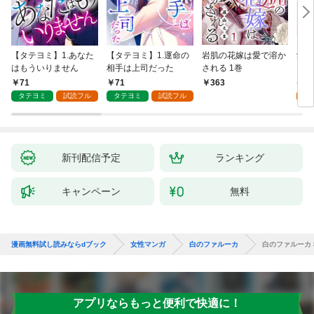
【タテヨミ】1.あなた
【タテヨミ】1.運命の
岩肌の花嫁は愛で溶か
愛し
はもういりません
相手は上司だった
される 1巻
い 
71
71
1
363
タテヨミ
試読フル
タテヨミ
試読フル
試
新刊配信予定
ランキング
キャンペーン
無料
漫画無料試し読みならdブック
女性マンガ
白のファルーカ
白のファルーカ 
アプリならもっと便利で快適に！