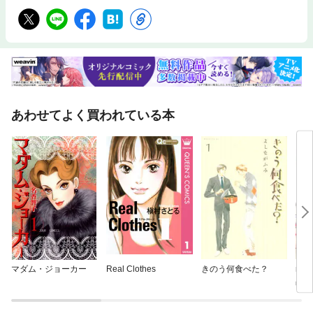
あわせてよく買われている本
マダム・ジョーカー
Real Clothes
きのう何食べた？
no
占し
の恋