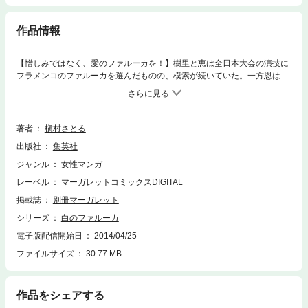
作品情報
【憎しみではなく、愛のファルーカを！】樹里と恵は全日本大会の演技に
フラメンコのファルーカを選んだものの、模索が続いていた。一方恩は、
抱えてきた恨みを松木剛士に向かって爆発させるが…!? 過去のスペイン
と現在の日本をつなぐ、愛憎のドラマがついに明らかに！ 氷上に広がる
熱いアイスダンス・ロマン巨編、感動のフィナーレ!! 【同時収録】彼女
が笑顔に着がえたら
著者
槇村さとる
出版社
集英社
ジャンル
女性マンガ
レーベル
マーガレットコミックスDIGITAL
掲載誌
別冊マーガレット
シリーズ
白のファルーカ
電子版配信開始日
2014/04/25
ファイルサイズ
30.77 MB
作品をシェアする