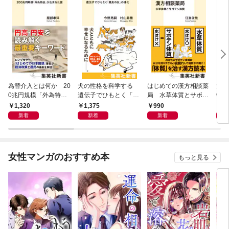
為替介入とは何か 20
犬の性格を科学する
はじめての漢方相談薬
大江
0兆円規模「外為特
遺伝子でひもとく「最
局 水草体質とサボテ
学と
会」が生まれた謎
良の友」の進化
ン体質
から
1,320
1,375
990
1,
新着
新着
新着
女性マンガのおすすめ本
もっと見る