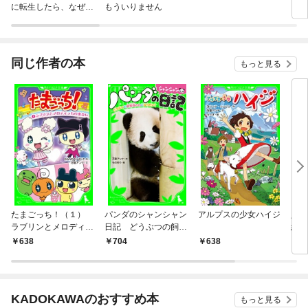
に転生したら、なぜか
もういりません
ロイ
ラスボス王子様に執着
今世
されています
りが
てく
OMI
同じ作者の本
もっと見る
たまごっち！（１）
パンダのシャンシャン
アルプスの少女ハイジ
人気
ラブリンとメロディっ
日記 どうぶつの飼育
編集
ちの出会い
員さんになりたい！
れた
638
704
638
7
KADOKAWAのおすすめ本
もっと見る