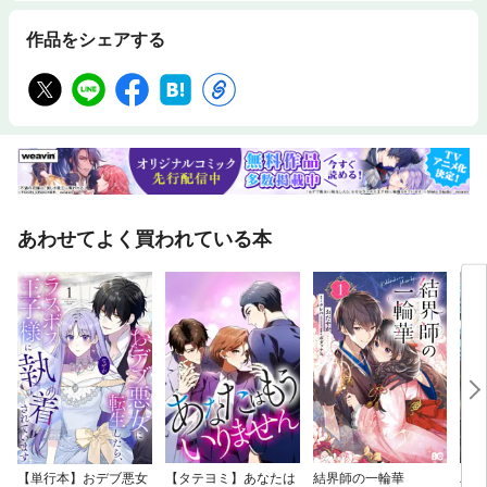
作品をシェアする
あわせてよく買われている本
【単行本】おデブ悪女
【タテヨミ】あなたは
結界師の一輪華
バッ