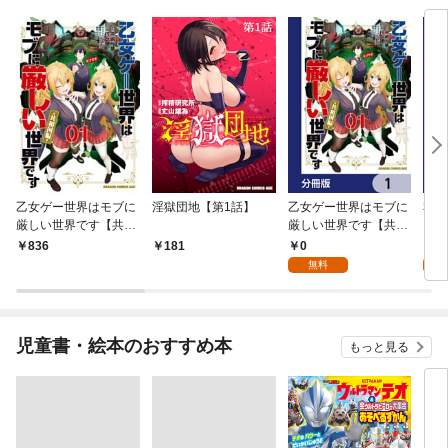
乙女ゲー世界はモブに
淫獄団地【第1話】
乙女ゲー世界はモブに
私、
厳しい世界です【共和
厳しい世界です【共和
をテ
国編】 ０１
国編】【分冊版】 1
パイ
0
0
836
181
を頑
無料
版】
児童書・絵本のおすすめ本
もっと見る