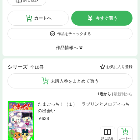
カートへ
今すぐ買う
作品をチェックする
作品情報へ
シリーズ
全10冊
お気に入り登録
未購入巻をまとめて買う
1巻から
|
最新刊から
たまごっち！（１） ラブリンとメロディっち
の出会い
638
試し読み
カートへ