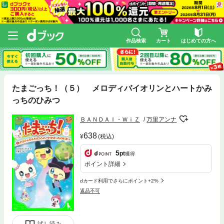
作品検索
カート
はじめての方へ
たまごっち！（５） メロディバイオリンとハートかみ
っちのひみつ
ＢＡＮＤＡＩ・ＷｉＺ
万里アンナ
638
(税込)
5
pt
獲得
ポイント詳細
dカード利用でさらにポイント+2%
返品不可
試し読み