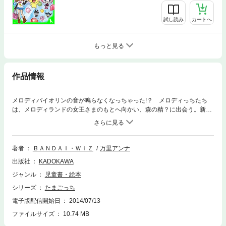
試し読み
カートへ
もっと見る
作品情報
メロディバイオリンの音が鳴らなくなっちゃった!？ メロディっちたち
は、メロディランドの女王さまのもとへ向かい、森の精？に出会う。新曲
誕生やハートかみっちが登場するお話も！ 大人気シリーズ第５巻!!【小
学初級から ★】
著者
ＢＡＮＤＡＩ・ＷｉＺ
万里アンナ
出版社
KADOKAWA
ジャンル
児童書・絵本
シリーズ
たまごっち
電子版配信開始日
2014/07/13
ファイルサイズ
10.74 MB