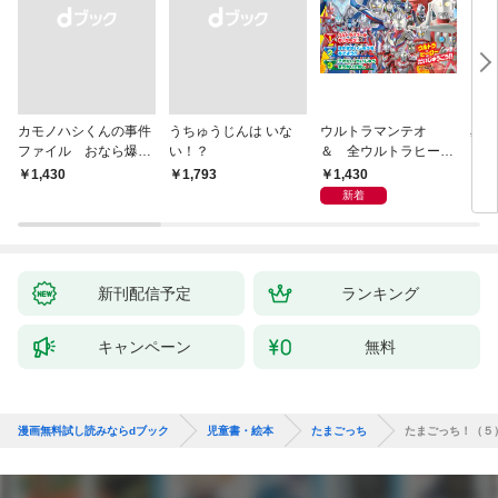
カモノハシくんの事件
うちゅうじんは いな
ウルトラマンテオ
星の
ファイル おなら爆
い！？
＆ 全ウルトラヒーロ
いグ
弾！ 危機イッパツ編
ー大集合 あそべるず
1,430
￥1,430
￥1,793
7
かん
新着
新刊配信予定
ランキング
キャンペーン
無料
漫画無料試し読みならdブック
児童書・絵本
たまごっち
たまごっち！（５