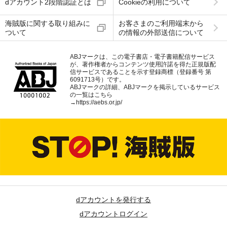
dアカウント2段階認証とは
Cookieの利用について
海賊版に関する取り組みに
お客さまのご利用端末から
ついて
の情報の外部送信について
ABJマークは、この電子書店・電子書籍配信サービス
が、著作権者からコンテンツ使用許諾を得た正規版配
信サービスであることを示す登録商標（登録番号 第
6091713号）です。
ABJマークの詳細、ABJマークを掲示しているサービス
の一覧はこちら
→
https://aebs.or.jp/
dアカウントを発行する
dアカウントログイン