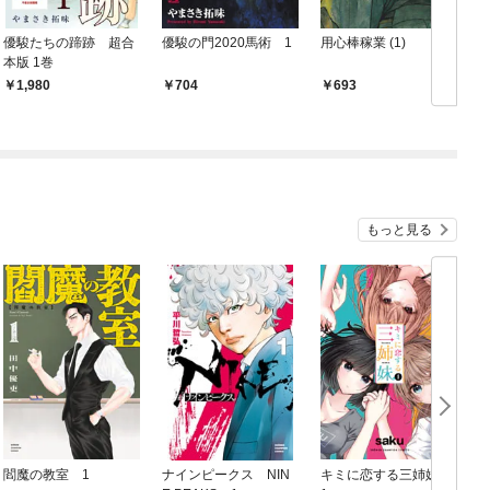
優駿たちの蹄跡 超合
優駿の門2020馬術 1
用心棒稼業 (1)
本版 1巻
1,980
704
693
もっと見る
閻魔の教室 1
ナインピークス NIN
キミに恋する三姉妹