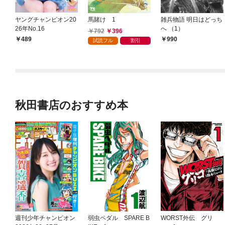
ヤングチャンピオン20
馬賭け 1
雑兵物語 明日はどっち
26年No.16
へ （1）
792
396
489
990
試読フル
割引
秋田書店のおすすめ本
週刊少年チャンピオン
弱虫ペダル SPARE B
WORST外伝 グリ