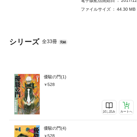
電子版配信開始日
2017/12
ファイルサイズ
44.30 MB
シリーズ
全33冊
完結
優駿の門(1)
528
試し読み
カートへ
優駿の門(4)
528