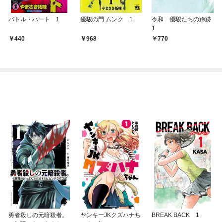
バトル・ハート 1
優駿の門 ムンク 1
令和 優駿たちの蹄跡
1
440
968
770
勇者殺しの元暗殺者。
ヤンキーJKクズハナち
BREAK BACK 1