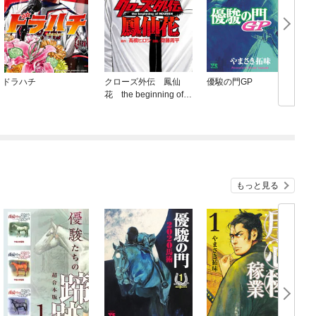
ドラハチ
クローズ外伝 鳳仙
優駿の門GP
花 the beginning of H
OUSEN
もっと見る