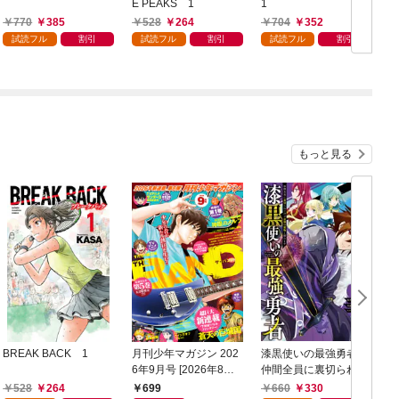
E PEAKS 1
1
770
385
528
264
704
352
試読フル
割引
試読フル
割引
試読フル
割引
もっと見る
BREAK BACK 1
月刊少年マガジン 202
漆黒使いの最強勇者
6年9月号 [2026年8月6
仲間全員に裏切られた
日発売]
ので最強の魔物と組み
528
264
699
660
330