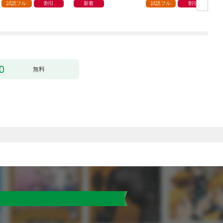
ます 1巻
試読フル
割引
新着
試読フル
割引
無料