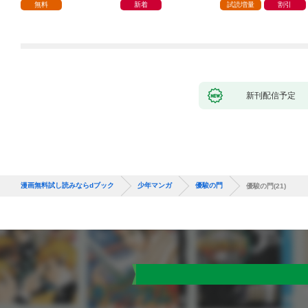
つの間にかヒロイン達
無料
新着
試読増量
割引
から英雄視されるよう
になった件（コミッ
ク） 1巻
新刊配信予定
漫画無料試し読みならdブック
少年マンガ
優駿の門
優駿の門(21)