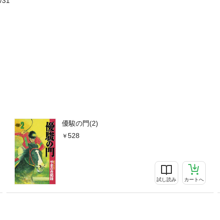
/31
優駿の門(2)
528
試し読み
カートへ