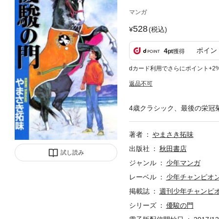
マンガ
528
(税込)
ポイン
4
pt
獲得
dカード利用でさらにポイント+2
返品不可
4歳クラシック、最後の栄冠
著者
やまさき拓味
出版社
秋田書店
試し読み
ジャンル
少年マンガ
レーベル
少年チャンピオ
掲載誌
週刊少年チャンピ
シリーズ
優駿の門