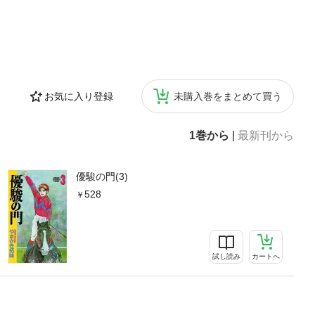
お気に入り登録
未購入巻をまとめて買う
1巻から
|
最新刊から
優駿の門(3)
528
試し読み
カートへ