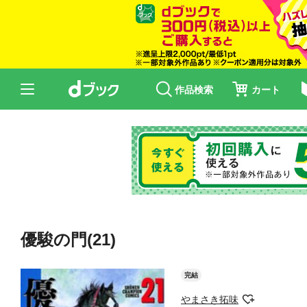
作品検索
カート
優駿の門(21)
完結
やまさき拓味