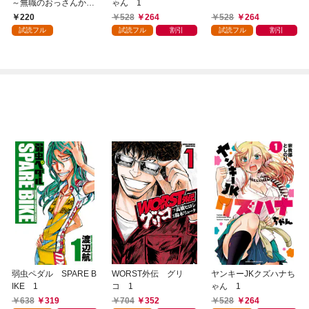
～無職のおっさんから
ゃん 1
始まるセカンドライフ
220
528
264
528
264
～(話売り) #1
試読フル
試読フル
割引
試読フル
割引
弱虫ペダル SPARE B
WORST外伝 グリ
ヤンキーJKクズハナち
IKE 1
コ 1
ゃん 1
638
319
704
352
528
264