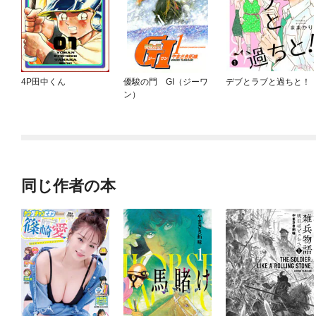
4P田中くん
優駿の門 GI（ジーワ
デブとラブと過ちと！
ン）
同じ作者の本