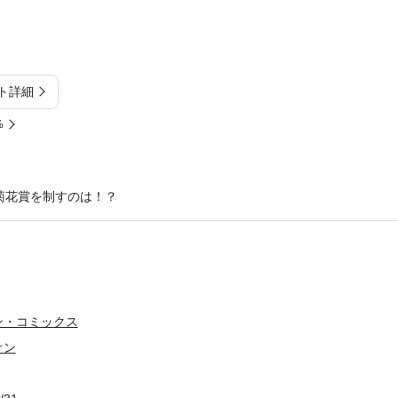
ト詳細
%
菊花賞を制すのは！？
ン・コミックス
オン