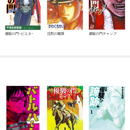
優駿の門−ピエタ−
沈黙の艦隊
優駿の門チャンプ