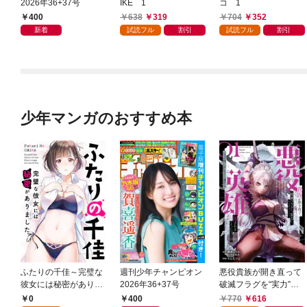
2026年36+37号
IKE 1
コ 1
400
638
319
704
352
新着
試読フル
割引
試読フル
割引
少年マンガのおすすめ本
ふたりの千佳～完璧な
週刊少年チャンピオン
悪役貴族が開き直って
彼女には秘密がありま
2026年36+37号
破滅フラグを“実力”で
した(1)
叩き折っていたら、い
0
400
770
616