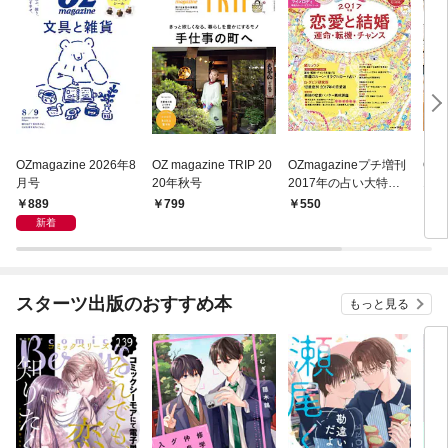
OZmagazine 2026年8
OZ magazine TRIP 20
OZmagazineプチ増刊
OZm
月号
20年秋号
2017年の占い大特集
17
～恋愛と結婚 運命・転
889
799
550
5
機・チャンス～
新着
スターツ出版のおすすめ本
もっと見る