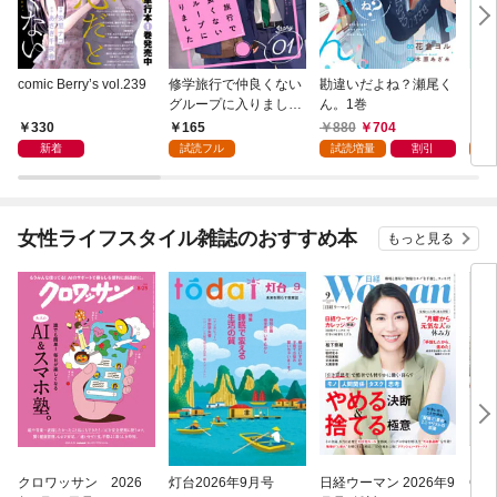
comic Berry’s vol.239
修学旅行で仲良くない
勘違いだよね？瀬尾く
フミ
グループに入りました
ん。1巻
レ済
【単話版】1巻
版】
330
165
880
704
1
新着
試読フル
試読増量
割引
試
女性ライフスタイル雑誌のおすすめ本
もっと見る
クロワッサン 2026
灯台2026年9月号
日経ウーマン 2026年9
COT