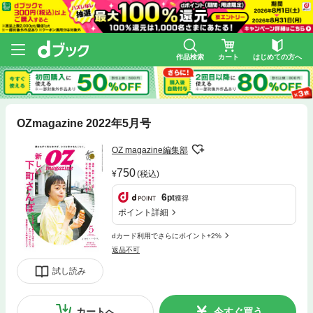
作品検索
カート
はじめての方へ
OZmagazine 2022年5月号
OZ magazine編集部
750
(税込)
6
pt
獲得
ポイント詳細
dカード利用でさらにポイント+2%
返品不可
試し読み
カートへ
今すぐ買う