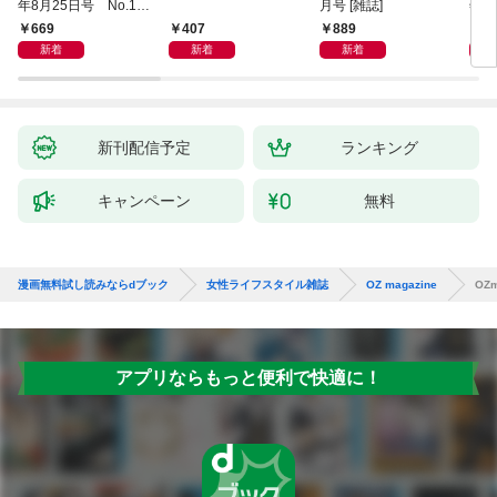
年8月25日号 No.117
月号 [雑誌]
年9
1 [大人のAI＆スマホ
669
407
889
9
塾。]
新着
新着
新着
新刊配信予定
ランキング
キャンペーン
無料
漫画無料試し読みならdブック
女性ライフスタイル雑誌
OZ magazine
OZm
アプリならもっと便利で快適に！