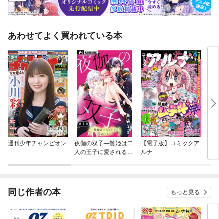
あわせてよく買われている本
週刊少年チャンピオン
夜伽の双子—贄姫は二
【電子版】コミックア
婚約
人の王子に愛される—
ルナ
役令
【マイクロ】
同じ作者の本
もっと見る