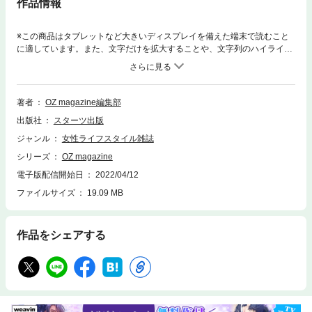
作品情報
※この商品はタブレットなど大きいディスプレイを備えた端末で読むこと
に適しています。また、文字だけを拡大することや、文字列のハイライ
ト、検索、辞書の参照、引用などの機能が使用できません。今月は「新し
い下町さんぽ」特集！今や東京のシンボルの1つとなった東京スカイツリ
ー(R)が誕生から10年。長く続く老舗に新進気鋭のビストロ、ゆったりス
ローな時間を感じられるカフェなど、時代の流れとともに進化と、その文
著者
OZ magazine編集部
化を残し続けている“東東京エリア”。今号も街の情報を深く、ボリューム
出版社
スターツ出版
感満載でお届けしていきます！新旧入り交ざる素敵な地で、のんびり素敵
な1日を。
ジャンル
女性ライフスタイル雑誌
シリーズ
OZ magazine
電子版配信開始日
2022/04/12
ファイルサイズ
19.09 MB
作品をシェアする