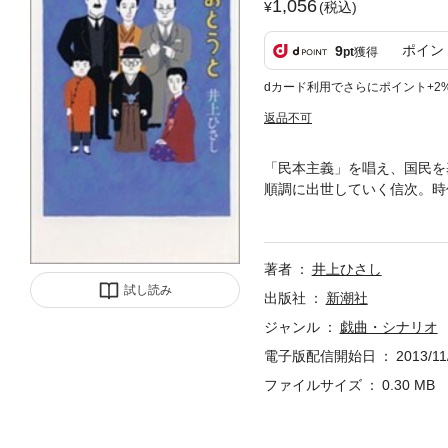
1,056
(税込)
ポイン
9
pt
獲得
dカード利用でさらにポイント+2
返品不可
「民本主義」を唱え、国民を
順調に出世していく信次。時
のごはん きちんとたべて 
著者
井上ひさし
試し読み
出版社
新潮社
ジャンル
戯曲・シナリオ
電子版配信開始日
2013/11
ファイルサイズ
0.30 MB