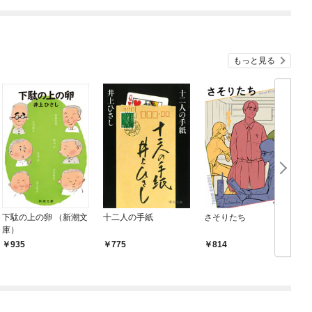
もっと見る
下駄の上の卵 （新潮文
十二人の手紙
さそりたち
庫）
935
775
814