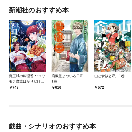
新潮社のおすすめ本
魔王城の料理番 〜コワ
鹿楓堂よついろ日和
山と食欲と私 1巻
モテ魔族ばかりだけ
1巻
ど、ホワイトな職場で
748
616
572
す〜 1巻
戯曲・シナリオのおすすめ本