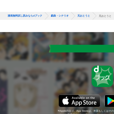
漫画無料試し読みならdブック
戯曲・シナリオ
兄おとうと
兄おとうと
Appleのロゴ、App Storeは、米国もしくはそ