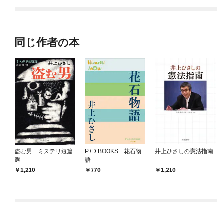
同じ作者の本
盗む男 ミステリ短篇
P+D BOOKS 花石物
井上ひさしの憲法指南
選
語
1,210
770
1,210