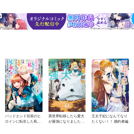
バッドエンド目前のヒ
異世界転移したら愛犬
王太子妃になんてなり
ロインに転生した私、
が最強になりました ～
たくない！！ 婚約者編
今世では恋愛するつも
シルバーフェンリルと
りがチートな兄が離し
俺が異世界暮らしを始