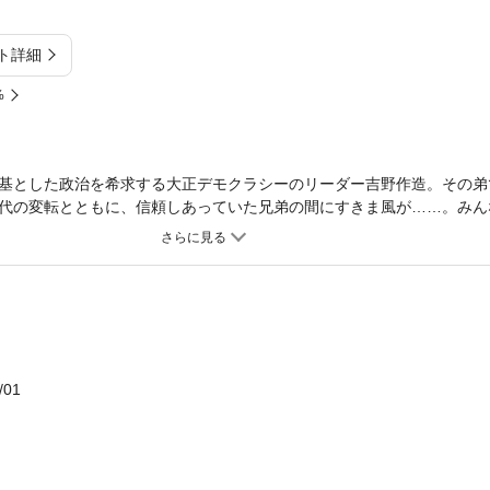
ト詳細
%
基とした政治を希求する大正デモクラシーのリーダー吉野作造。その弟
代の変転とともに、信頼しあっていた兄弟の間にすきま風が……。みん
火の用心」を実現するための先人の苦闘を、歌と笑いに包んで描く評伝
/01