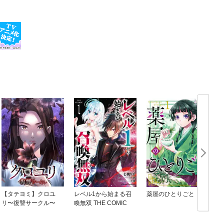
【タテヨミ】クロユ
レベル1から始まる召
薬屋のひとりごと
リ〜復讐サークル〜
喚無双 THE COMIC