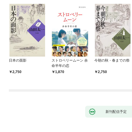
日本の面影
ストロベリームーン 余
今朝の秋・春までの祭
命半年の恋
2,750
1,870
2,750
新刊配信予定