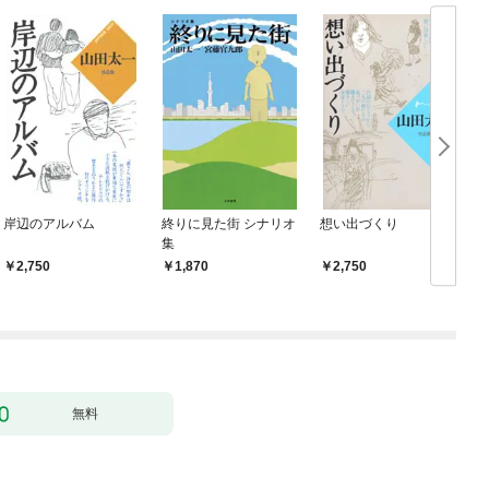
岸辺のアルバム
終りに見た街 シナリオ
想い出づくり
集
2,750
1,870
2,750
無料