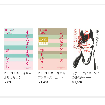
てくれません！？@C
めたら～ THE COMIC
OMIC
P+D BOOKS イサム
P+D BOOKS 東京セ
うま――馬に乗ってこ
よりよろしく
ブンローズ 上・下
の世の外へ――
巻 合本版
770
1,430
1,870