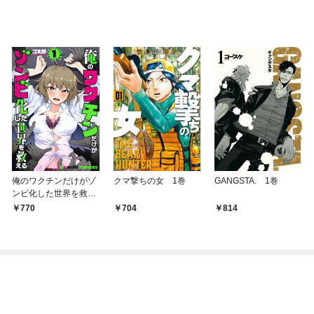
俺のワクチンだけがゾ
クマ撃ちの女 1巻
GANGSTA. 1巻
ンビ化した世界を救え
る 1巻
770
704
814