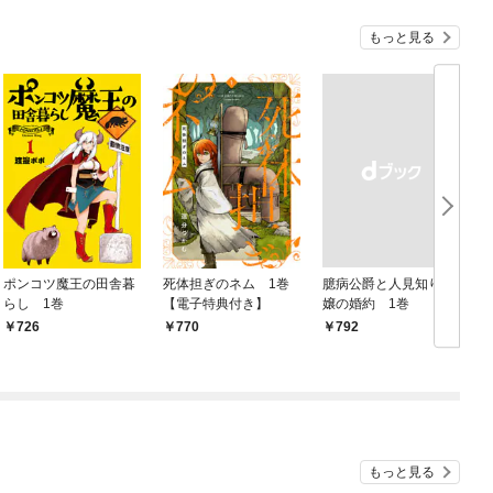
もっと見る
ポンコツ魔王の田舎暮
死体担ぎのネム 1巻
臆病公爵と人見知り令
らし 1巻
【電子特典付き】
嬢の婚約 1巻
1
726
770
￥792
￥
もっと見る