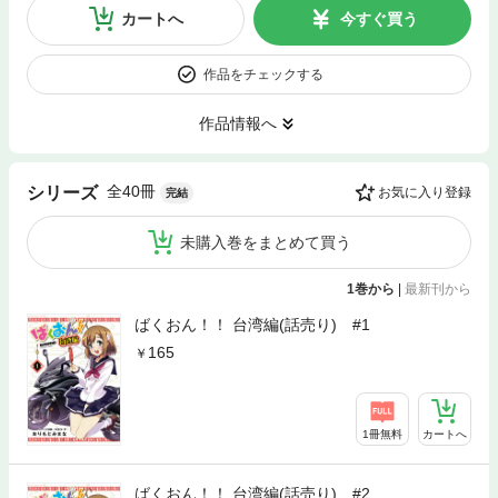
カートへ
今すぐ買う
作品をチェックする
作品情報へ
全40冊
シリーズ
お気に入り登録
完結
未購入巻をまとめて買う
1巻から
|
最新刊から
ばくおん！！ 台湾編(話売り) #1
165
1冊無料
カートへ
ばくおん！！ 台湾編(話売り) #2