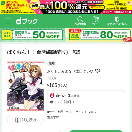
作品検索
カート
はじめての方へ
ばくおん！！ 台湾編(話売り) #29
完結
おりもとみまな
太田ぐいや
マンガ
165
(税込)
1
pt
獲得
ポイント詳細
dカード利用でさらにポイント+2%
返品不可
試し読み