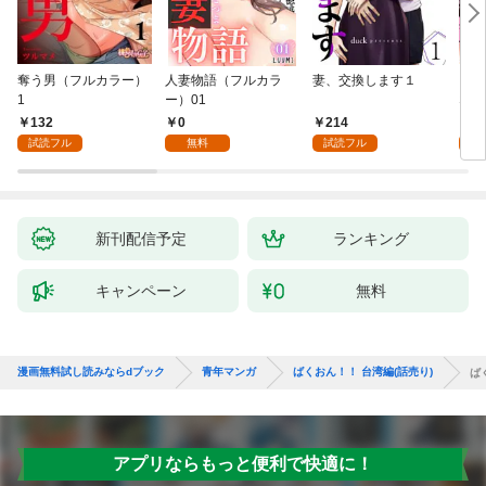
奪う男（フルカラー）
人妻物語（フルカラ
妻、交換します１
ごめ
1
ー）01
ない
132
0
214
1
試読フル
無料
試読フル
試
新刊配信予定
ランキング
キャンペーン
無料
漫画無料試し読みならdブック
青年マンガ
ばくおん！！ 台湾編(話売り)
ば
アプリならもっと便利で快適に！