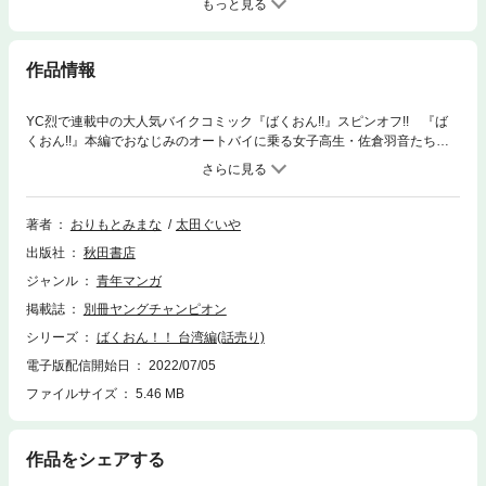
もっと見る
作品情報
YC烈で連載中の大人気バイクコミック『ばくおん!!』スピンオフ!! 『ば
くおん!!』本編でおなじみのオートバイに乗る女子高生・佐倉羽音たち
が”バイク天国”と呼ばれる”台湾”で食べ歩きツーリングに挑戦!!
著者
おりもとみまな
太田ぐいや
出版社
秋田書店
ジャンル
青年マンガ
掲載誌
別冊ヤングチャンピオン
シリーズ
ばくおん！！ 台湾編(話売り)
電子版配信開始日
2022/07/05
ファイルサイズ
5.46 MB
作品をシェアする