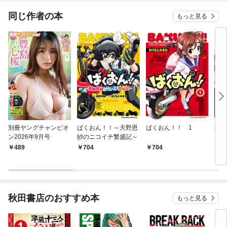
が俺を放ってくれない
件～(話売り)
同じ作者の本
もっと見る
別冊ヤングチャンピオ
ばくおん！！～天野恩
ばくおん！！ 1
半端
ン2026年9月号
紗のニコイチ繁盛記～
と申
489
704
704
8
秋田書店のおすすめ本
もっと見る