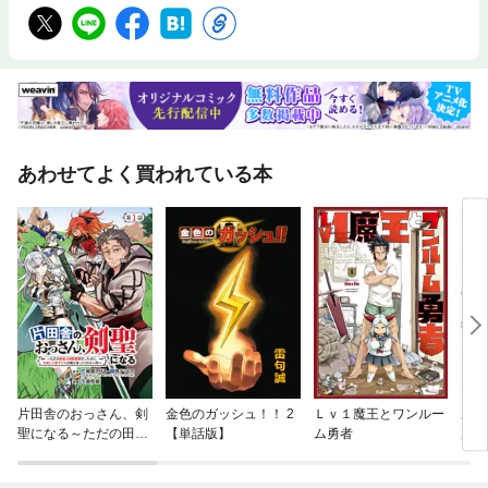
あわせてよく買われている本
片田舎のおっさん、剣
金色のガッシュ！！ 2
Ｌｖ１魔王とワンルー
あや
聖になる～ただの田舎
【単話版】
ム勇者
ル
の剣術師範だったの
に、大成した弟子たち