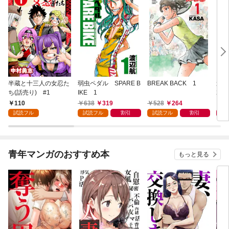
半蔵と十三人の女忍た
弱虫ペダル SPARE B
BREAK BACK 1
週刊
ち(話売り) #1
IKE 1
202
110
638
319
528
264
4
試読フル
試読フル
割引
試読フル
割引
青年マンガのおすすめ本
もっと見る