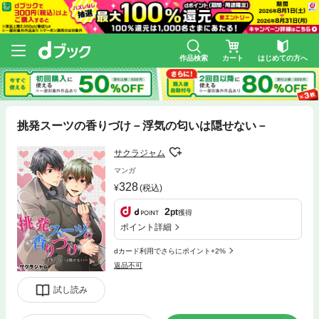
作品検索
カート
はじめての方へ
挑発スーツの香りづけ－浮気の匂いは隠せない－
サクラジャム
マンガ
328
(税込)
2
pt
獲得
ポイント詳細
dカード利用でさらにポイント+2%
返品不可
試し読み