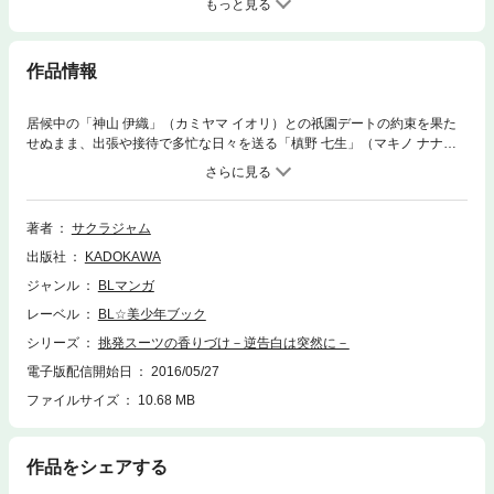
もっと見る
作品情報
居候中の「神山 伊織」（カミヤマ イオリ）との祇園デートの約束を果た
せぬまま、出張や接待で多忙な日々を送る「槙野 七生」（マキノ ナナ
オ）。今や自宅に帰れば寝るだけの生活で、家事も神山に任せっきり。あ
る日の夜、神山のシャワー中に着信を知らせる携帯をふと覗き見ると、そ
のディスプレイには「三上」の文字が！ 人事部長と神山の関係は終わっ
たはずなのに、まさか……。翌日、気になって寝不足のまま出社すると、
著者
サクラジャム
東京にいるはずの三上とばったり。「なんで三上が……京都におんねや」
出版社
KADOKAWA
浮気の匂いを嗅ぎつけた七生は悶々とした気持ちを抑えることができず!?
『挑発スーツの香りづけ』シリーズ第5弾！
ジャンル
BLマンガ
レーベル
BL☆美少年ブック
シリーズ
挑発スーツの香りづけ－逆告白は突然に－
電子版配信開始日
2016/05/27
ファイルサイズ
10.68 MB
作品をシェアする