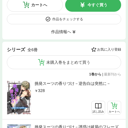
カートへ
今すぐ買う
作品をチェックする
作品情報へ
シリーズ
全6冊
お気に入り登録
未購入巻をまとめて買う
1巻から
|
最新刊から
挑発スーツの香りづけ－逆告白は突然に－
328
試し読み
カートへ
挑発スーツの香りづけ－誘惑は破局のフレーズ