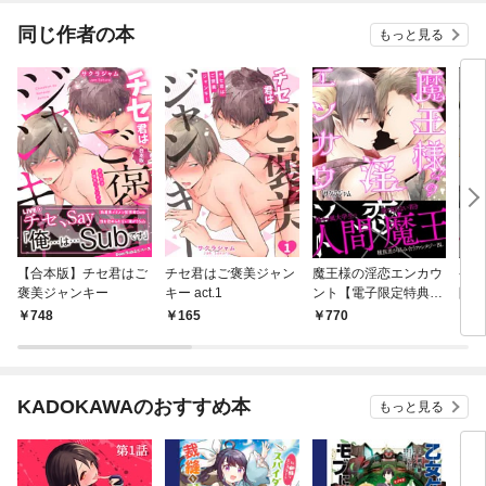
同じ作者の本
もっと見る
【合本版】チセ君はご
チセ君はご褒美ジャン
魔王様の淫恋エンカウ
発情
褒美ジャンキー
キー act.1
ント【電子限定特典
限定
付】
付】
748
165
770
6
KADOKAWAのおすすめ本
もっと見る