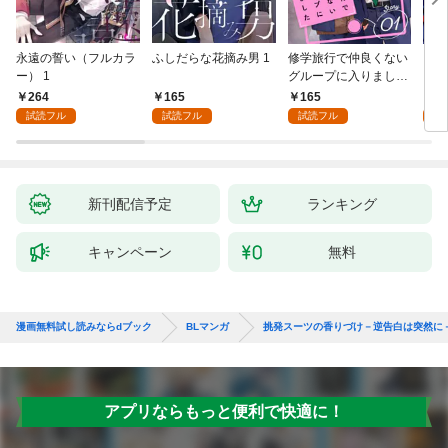
永遠の誓い（フルカラ
ふしだらな花摘み男 1
修学旅行で仲良くない
アル
ー） 1
グループに入りました
にな
【単話版】1巻
最強
264
165
165
0
が、
試読フル
試読フル
試読フル
ら執
す～
新刊配信予定
ランキング
キャンペーン
無料
漫画無料試し読みならdブック
BLマンガ
挑発スーツの香りづけ－逆告白は突然に
アプリならもっと便利で快適に！