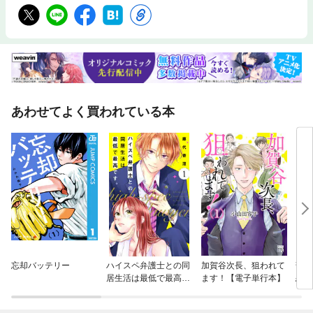
あわせてよく買われている本
忘却バッテリー
ハイスペ弁護士との同
加賀谷次長、狙われて
部長
居生活は最低で最高で
ます！【電子単行本】
恋人
す。 分冊版