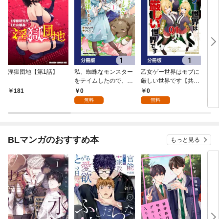
淫獄団地【第1話】
私、蜘蛛なモンスター
乙女ゲー世界はモブに
乙女
をテイムしたので、ス
厳しい世界です【共和
厳し
パイダーシルクで裁縫
国編】【分冊版】 1
国
0
0
8
181
を頑張ります！【分冊
無料
無料
試
版】 1
BLマンガのおすすめ本
もっと見る