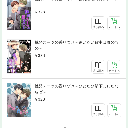
－
328
試し読み
カートへ
挑発スーツの香りづけ－追いたい背中は誰のも
の－
328
試し読み
カートへ
挑発スーツの香りづけ－ひとたび部下にしたな
らば－
328
試し読み
カートへ