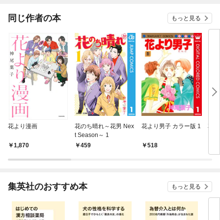
同じ作者の本
もっと見る
花より漫画
花のち晴れ～花男 Nex
花より男子 カラー版 1
花
t Season～ 1
Ｎｅ
ｎ～
1,870
459
518
7
集英社のおすすめ本
もっと見る