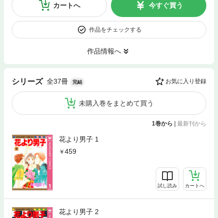
カートへ
今すぐ買う
作品をチェックする
作品情報へ
全37冊
シリーズ
お気に入り登録
完結
未購入巻をまとめて買う
1巻から
|
最新刊から
花より男子 1
459
試し読み
カートへ
花より男子 2