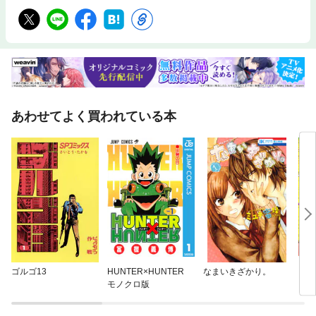
あわせてよく買われている本
ゴルゴ13
HUNTER×HUNTER
なまいきざかり。
ダン
モノクロ版