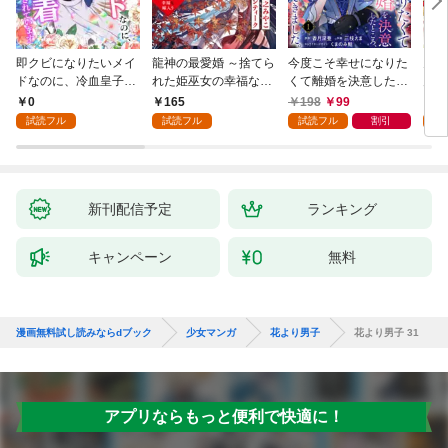
即クビになりたいメイ
龍神の最愛婚 ～捨てら
今度こそ幸せになりた
鬼条
ドなのに、冷血皇子に
れた姫巫女の幸福な嫁
くて離婚を決意したと
見初
執着されています第1
入り～: 1
ころ、無表情な旦那様
～１
0
165
198
99
1
話
が「愛してる」と言っ
試読フル
試読フル
試読フル
割引
試
てきました。1
新刊配信予定
ランキング
キャンペーン
無料
漫画無料試し読みならdブック
少女マンガ
花より男子
花より男子 31
アプリならもっと便利で快適に！