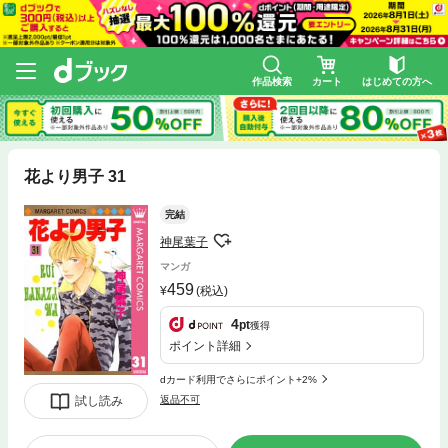
作品検索
カート
はじめての方へ
花より男子 31
完結
神尾葉子
マンガ
459
(税込)
4
pt
獲得
ポイント詳細
dカード利用でさらにポイント+2%
試し読み
返品不可