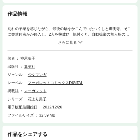
作品情報
別れの予感を感じながら、最後の鍋をかこんでいたつくしと道明寺。そこ
に突然何者かが侵入し、2人を拉致!? 気付くと、自動操縦の無人船の上
に…。食料もない上、海は大荒れに――!!
著者
神尾葉子
出版社
集英社
ジャンル
少女マンガ
レーベル
マーガレットコミックスDIGITAL
掲載誌
マーガレット
シリーズ
花より男子
電子版配信開始日
2012/12/26
ファイルサイズ
32.59 MB
作品をシェアする