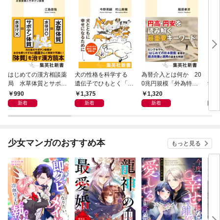
はじめての漢方相談薬
犬の性格を科学する
為替介入とは何か 20
大江
局 水草体質とサボテ
遺伝子でひもとく「最
0兆円規模「外為特
学と
ン体質
良の友」の進化
会」が生まれた謎
から
990
1,375
1,320
1,
新着
新着
新着
少女マンガのおすすめ本
もっと見る