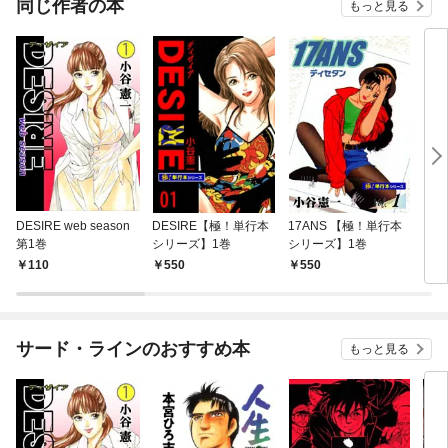
同じ作者の本
もっと見る
DESIRE web season
DESIRE【極！単行本
17ANS 【極！単行本
スキ
第1巻
シリーズ】1巻
シリーズ】1巻
110
550
550
6
サード・ラインのおすすめ本
もっと見る