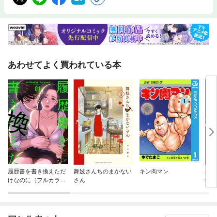
あわせてよく買われている本
履歴書を書き換えただ
舞妓さんちのまかない
キン肉マン
王国
けなのに（フルカラ
さん
士の
ー）