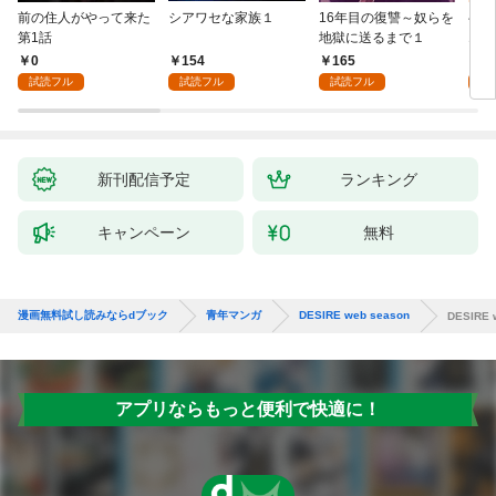
前の住人がやって来た
シアワセな家族１
16年目の復讐～奴らを
ベイ
第1話
地獄に送るまで１
エブ
版】
0
154
165
2
試読フル
試読フル
試読フル
試
新刊配信予定
ランキング
キャンペーン
無料
漫画無料試し読みならdブック
青年マンガ
DESIRE web season
DESIRE 
アプリならもっと便利で快適に！