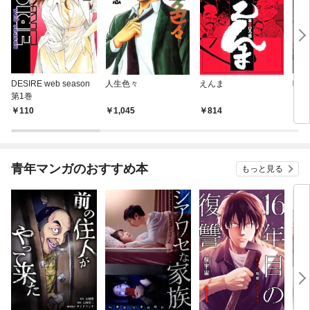
DESIRE web season
人生色々
えんま
呪傀
第1巻
110
1,045
814
2
青年マンガのおすすめ本
もっと見る