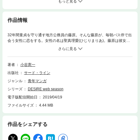
もっと見る
作品情報
32年間童貞を守り通す地方公務員の藤原。そんな藤原が、毎朝バス停で出
会う女性に恋をする。女性の名は聖真理愛(ひじりまりあ)。藤原は彼女の
落し物の中から不審な錠剤を発見する。興味本位で口にする藤原。する
と、とたんに下半身が猛烈に熱くなり、真里愛の淫らな姿態が脳内をかけ
めぐりだした……。
著者
小谷憲一
出版社
サード・ライン
ジャンル
青年マンガ
シリーズ
DESIRE web season
電子版配信開始日
2019/04/19
ファイルサイズ
4.44 MB
作品をシェアする