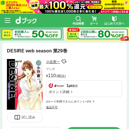
作品検索
カート
はじめての方へ
DESIRE web season 第29巻
小谷憲一
マンガ
110
(税込)
1
pt
獲得
ポイント詳細
dカード利用でさらにポイント+2%
返品不可
試し読み