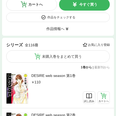
カートへ
今すぐ買う
作品をチェックする
作品情報へ
シリーズ
全116冊
お気に入り登録
未購入巻をまとめて買う
1巻から
|
最新刊から
DESIRE web season 第1巻
110
試し読み
カートへ
DESIRE web season 第2巻