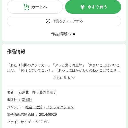
カートへ
今すぐ買う
作品をチェックする
作品情報へ
作品情報
「あたり前田のクラッカー」「アッと驚く為五郎」「大きいことはいいこ
とだ」「おれについてこい！」「あっしにはかかわりのねえことでござん
す」「ニャンニャンする」「たたりじゃ?」——ピンときたあなたは立派
な昭和人？ 懐かしの昭和フレーズ大集合！ 平成生まれにも分かりやす
い使い方、付いてます。（漫画・藤野美奈子）
著者
石原壮一郎
藤野美奈子
出版社
新潮社
ジャンル
社会・政治
ノンフィクション
電子版配信開始日
2014/08/29
ファイルサイズ
6.02 MB