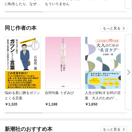
に転生したら、なぜか
もういりません
ロイ
ラスボス王子様に執着
今世
されています
りが
てく
OMI
同じ作者の本
もっと見る
悩める君に贈るガツン
合同句集 うずみび
人生が好転する95の言
昭和
とくる言葉
葉 大人のための“名
言ケア”
1,320
1,188
1,650
9
新潮社のおすすめ本
もっと見る