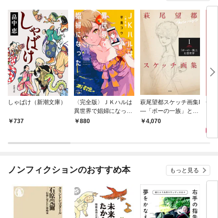
しゃばけ（新潮文庫）
〈完全版〉ＪＫハルは
萩尾望都スケッチ画集I
色ざ
異世界で娼婦になった
—「ポーの一族」と幻
（新潮文庫nex）
想世界—
6
737
880
4,070
ノンフィクションのおすすめ本
もっと見る