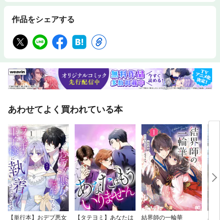
作品をシェアする
あわせてよく買われている本
【単行本】おデブ悪女
【タテヨミ】あなたは
結界師の一輪華
バッ