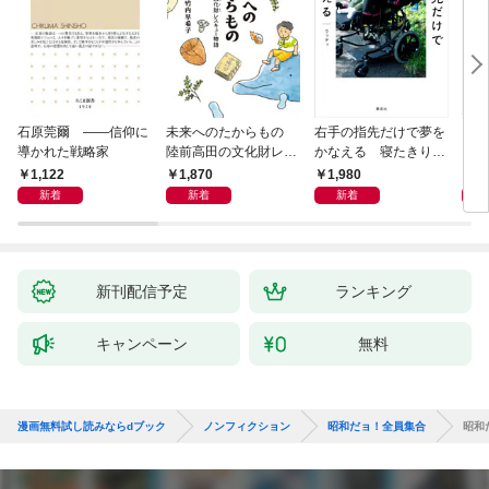
石原莞爾 ――信仰に
未来へのたからもの
右手の指先だけで夢を
〈身
導かれた戦略家
陸前高田の文化財レス
かなえる 寝たきり系
を超
キュー物語
男子ウッディの日々
1,122
1,870
1,980
1,
新着
新着
新着
新刊配信予定
ランキング
キャンペーン
無料
漫画無料試し読みならdブック
ノンフィクション
昭和だョ！全員集合
昭和