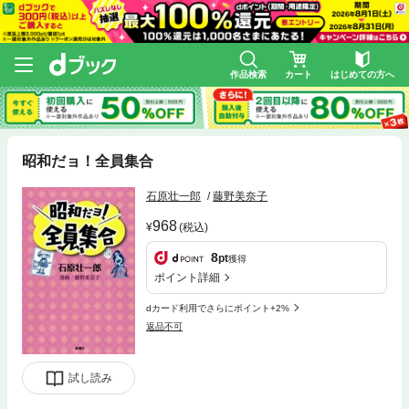
作品検索
カート
はじめての方へ
昭和だョ！全員集合
石原壮一郎
藤野美奈子
968
(税込)
8
pt
獲得
ポイント詳細
dカード利用でさらにポイント+2%
返品不可
試し読み