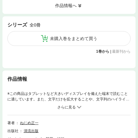
作品情報へ
シリーズ
全0冊
未購入巻をまとめて買う
1巻から
|
最新刊から
作品情報
※この商品はタブレットなど大きいディスプレイを備えた端末で読むこと
に適しています。また、文字だけを拡大することや、文字列のハイライ
ト、検索、辞書の参照、引用などの機能が使用できません。とかく夫婦は
すれ違い。さらに老後は行き違う!?団塊世代のねじめ正一は目前の「老
い」にどう立ち向かうのか、その時オクサンは…。
著者
ねじめ正一
出版社
清流出版