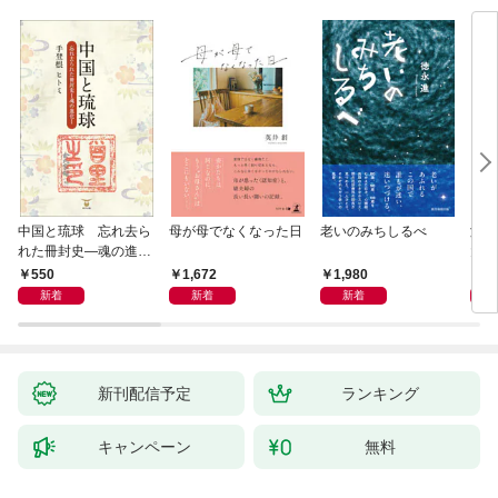
中国と琉球 忘れ去ら
母が母でなくなった日
老いのみちしるべ
激闘
れた冊封史―魂の進化
大然
―
ップ
550
1,672
1,980
2
新着
新着
新着
新刊配信予定
ランキング
キャンペーン
無料