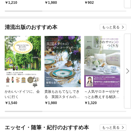
1,210
1,980
902
1,
清流出版のおすすめ本
もっと見る
かわいいドイツに、会
貴族もおもてなしでき
～人気サロネーゼがそ
「行
いに行く
る 英国スタイルのテ
っとお教えする秘訣～
から
ーブルコーディネート
「愛されサロン」のつ
なた
1,540
1,980
1,320
1,
くり方
サヨ
エッセイ・随筆・紀行のおすすめ本
もっと見る