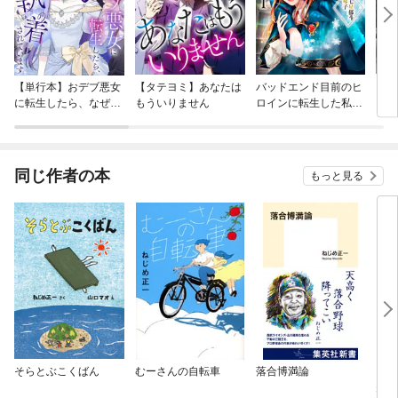
【単行本】おデブ悪女
【タテヨミ】あなたは
バッドエンド目前のヒ
【タ
に転生したら、なぜか
もういりません
ロインに転生した私、
リ〜
ラスボス王子様に執着
今世では恋愛するつも
されています
りがチートな兄が離し
てくれません！？@C
OMIC
同じ作者の本
もっと見る
そらとぶこくばん
むーさんの自転車
落合博満論
おと
夫 