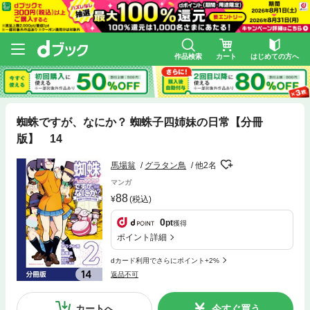
作品検索
カート
はじめての方へ
蜘蛛ですが、なにか？ 蜘蛛子四姉妹の日常【分冊
版】 14
馬場翁
グラタン鳥
他2名
マンガ
88
(税込)
0
pt
獲得
ポイント詳細
dカード利用でさらにポイント+2%
返品不可
カートへ
今すぐ買う