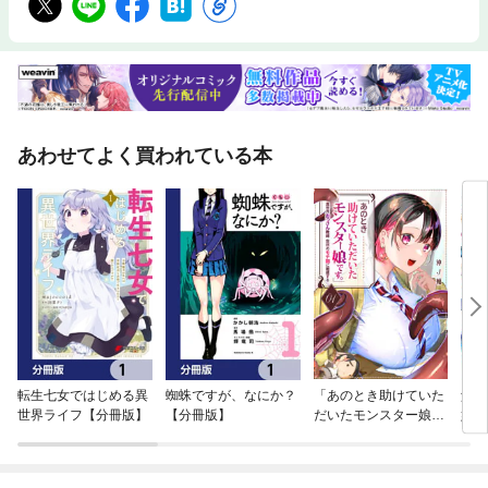
あわせてよく買われている本
転生七女ではじめる異
蜘蛛ですが、なにか？
「あのとき助けていた
父は
世界ライフ【分冊版】
【分冊版】
だいたモンスター娘で
娘の
す。」異世界おっさん
教師 突然のモテ期に困
惑する【単話版】