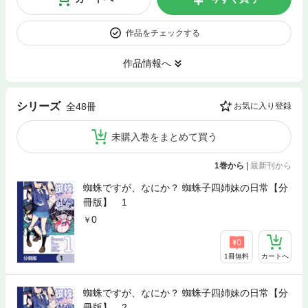
作品をチェックする
作品情報へ
シリーズ
全48冊
お気に入り登録
未購入巻をまとめて買う
1巻から
|
最新刊から
蜘蛛ですが、なにか？ 蜘蛛子四姉妹の日常【分
冊版】 1
0
1冊無料
カートへ
蜘蛛ですが、なにか？ 蜘蛛子四姉妹の日常【分
冊版】 2