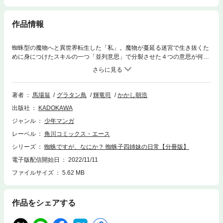
作品情報
蜘蛛型の魔物へと異世界転生した「私」。魔物が蔓延る迷宮で生き抜くた
めに身につけたスキルの一つ「並列意思」で分裂させた４つの意思が何故
か実体化して…？ 「蜘蛛ですが、なにか？」公式ギャグスピンオフ！ 分
冊版第14弾。※本作品は単行本を分割したもので、本編内容は同一のもの
となります。重複購入にご注意ください。
著者
馬場翁
グラタン鳥
輝竜司
かかし朝浩
出版社
KADOKAWA
ジャンル
少年マンガ
レーベル
角川コミックス・エース
シリーズ
蜘蛛ですが、なにか？ 蜘蛛子四姉妹の日常【分冊版】
電子版配信開始日
2022/11/11
ファイルサイズ
5.62 MB
作品をシェアする