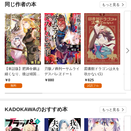
同じ作者の本
もっと見る
【単話版】肥満令嬢は
刃骸ノ葬列ーサムライ
図書館ドラゴンは火を
【合
細くなり、後は傾国の
デスパレヱドー１
吹かない(1)
令嬢
美女（物理）として生
傾国
0
825
880
5,
きるのみ@COMIC 第1
して
無料
試読フル
話
KADOKAWAのおすすめ本
もっと見る