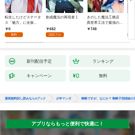
転生したけどステータ
創成魔法の再現者 1
きのした魔法工務店
王位
ス「魅力」に全振
異世界工法で最強の家
兆候
り！？(1)
づくりを（コミック）
入れ
0
682
0
748
１
る。
無料
試読フル
新刊配信予定
ランキング
キャンペーン
無料
漫画無料試し読みならdブック
少年マンガ
蜘蛛ですが、なにか？ 蜘蛛子四姉妹の
アプリならもっと便利で快適に！