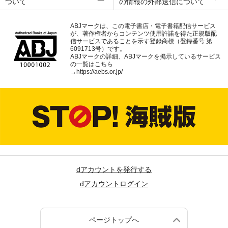
ついて
の情報の外部送信について
ABJマークは、この電子書店・電子書籍配信サービス
が、著作権者からコンテンツ使用許諾を得た正規版配
信サービスであることを示す登録商標（登録番号 第
6091713号）です。
ABJマークの詳細、ABJマークを掲示しているサービス
の一覧はこちら
→
https://aebs.or.jp/
dアカウントを発行する
dアカウントログイン
ページトップへ