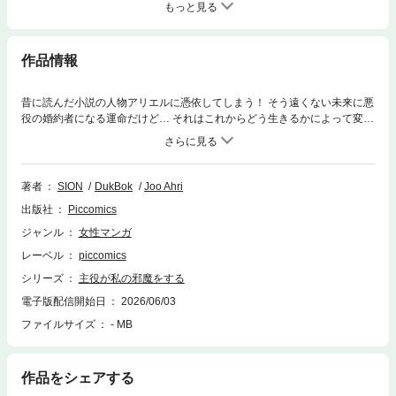
もっと見る
作品情報
昔に読んだ小説の人物アリエルに憑依してしまう！ そう遠くない未来に悪
役の婚約者になる運命だけど… それはこれからどう生きるかによって変わ
るものでしょう？ 「理想のタイプは身長190センチ、イケメンでお金持
ち、爵位は伯爵以上で年をとっても太らない男性！」 ところがどっこい旦
那候補を見つける前に主人公である幼い皇子ジークフリートの命を助けて
しまい、順調だった人生計画はその日を境に狂い始めることに！？
著者
SION
DukBok
Joo Ahri
出版社
Piccomics
ジャンル
女性マンガ
レーベル
piccomics
シリーズ
主役が私の邪魔をする
電子版配信開始日
2026/06/03
ファイルサイズ
- MB
作品をシェアする