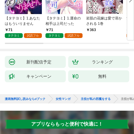
【タテヨミ】1.あなた
【タテヨミ】1.運命の
岩肌の花嫁は愛で溶か
愛し
はもういりません
相手は上司だった
される 1巻
い 
71
71
1
363
タテヨミ
試読フル
タテヨミ
試読フル
試
新刊配信予定
ランキング
キャンペーン
無料
漫画無料試し読みならdブック
女性マンガ
主役が私の邪魔をする
主役が私
アプリならもっと便利で快適に！