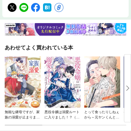
あわせてよく買われている本
無能な継母ですが、家
悪役令嬢は溺愛ルート
とって食ったりしねぇ
初恋
族の溺愛が止まりませ
に入りました！？（コ
から～元ヤンくんとの
に豹
ん！
ミック）
恋事情～
【分