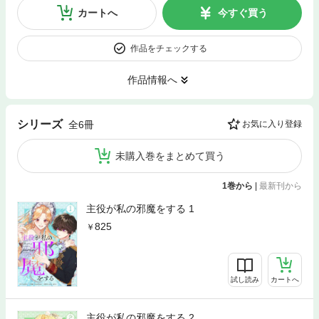
カートへ
今すぐ買う
作品をチェックする
作品情報へ
シリーズ
全6冊
お気に入り登録
未購入巻をまとめて買う
1巻から
|
最新刊から
主役が私の邪魔をする 1
825
試し読み
カートへ
主役が私の邪魔をする 2