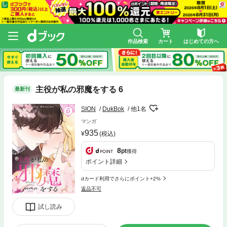
作品検索
カート
はじめての方へ
主役が私の邪魔をする 6
最新刊
SION
DukBok
他1名
マンガ
935
(税込)
8
pt
獲得
ポイント詳細
dカード利用でさらにポイント+2%
返品不可
試し読み