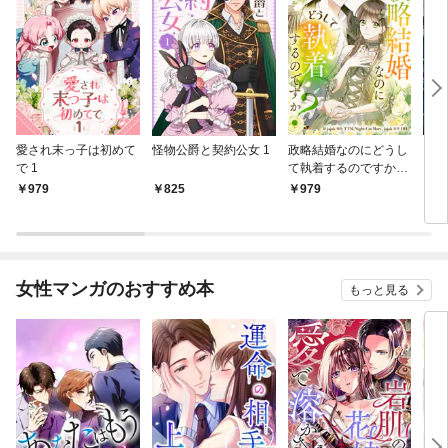
愛され末っ子は初めて
怪物公爵と契約公女 1
政略結婚なのにどうし
カラ
で 1
て執着するのですか？
もの
1
979
825
979
8
女性マンガのおすすめ本
もっと見る