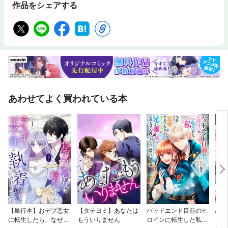
作品をシェアする
あわせてよく買われている本
【単行本】おデブ悪女
【タテヨミ】あなたは
バッドエンド目前のヒ
結界
に転生したら、なぜか
もういりません
ロインに転生した私、