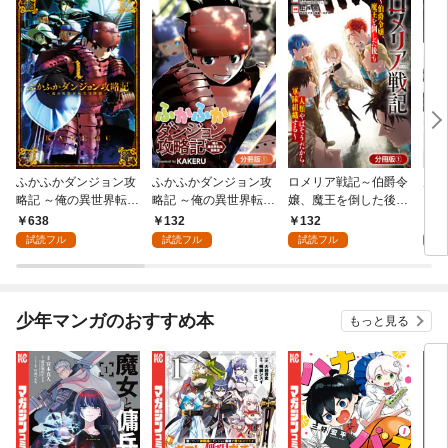
ふかふかダンジョン攻
ふかふかダンジョン攻
ロメリア戦記～伯爵令
空賊
略記 ～俺の異世界転生
略記 ～俺の異世界転生
嬢、魔王を倒した後も
【分
冒険譚～ 1巻
冒険譚～【分冊版】 1
人類やばそうだから軍
638
132
132
1
巻
隊組織する～【分冊
試読フル
試読フル
試読フル
試
版】 1巻
少年マンガのおすすめ本
もっと見る