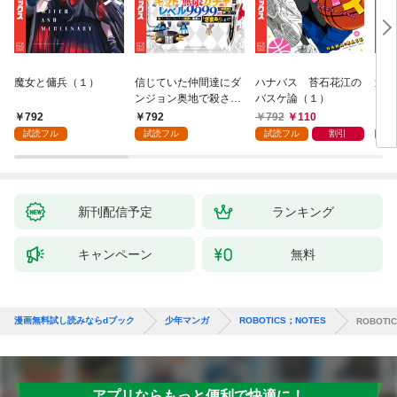
魔女と傭兵（１）
信じていた仲間達にダ
ハナバス 苔石花江の
追放
ンジョン奥地で殺され
バスケ論（１）
『自
かけたがギフト『無限
領地
792
792
792
110
7
ガチャ』でレベル９９
強の
試読フル
試読フル
試読フル
割引
試
９９の仲間達を手に入
～最
れて元パーティーメン
で始
バーと世界に復讐＆
拓ス
『ざまぁ！』します！
（１
（１）
新刊配信予定
ランキング
キャンペーン
無料
漫画無料試し読みならdブック
少年マンガ
ROBOTICS；NOTES
ROBOTI
アプリならもっと便利で快適に！