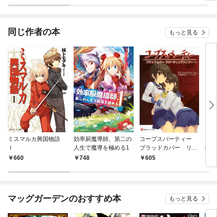
ラスボス王子様に執着
今世では恋愛するつも
されています
りがチートな兄が離し
てくれません！？@C
OMIC
同じ作者の本
もっと見る
ミスマルカ興国物語
効率厨魔導師、第二の
コープスパーティー
STE
Ｉ
人生で魔導を極める1
ブラッドカバー リピ
のリ
ーティッドフィアー
660
748
605
6
（上）
マッグガーデンのおすすめ本
もっと見る