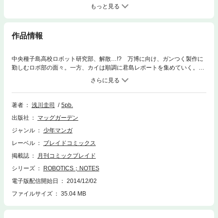
もっと見る
作品情報
中央種子島高校ロボット研究部、解散…!? 万博に向け、ガンつく製作に
勤しむロボ部の面々。一方、カイは順調に君島レポートを集めていく。い
ろんな苦労もありながら、それでも日々を謳歌するカイ達に突然の悲劇が
訪れる……。
著者
浅川圭司
5pb.
出版社
マッグガーデン
ジャンル
少年マンガ
レーベル
ブレイドコミックス
掲載誌
月刊コミックブレイド
シリーズ
ROBOTICS；NOTES
電子版配信開始日
2014/12/02
ファイルサイズ
35.04 MB