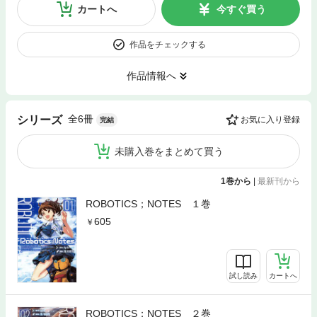
カートへ
今すぐ買う
作品をチェックする
作品情報へ
全6冊
シリーズ
お気に入り登録
完結
未購入巻をまとめて買う
1巻から
|
最新刊から
ROBOTICS；NOTES １巻
605
試し読み
カートへ
ROBOTICS；NOTES ２巻