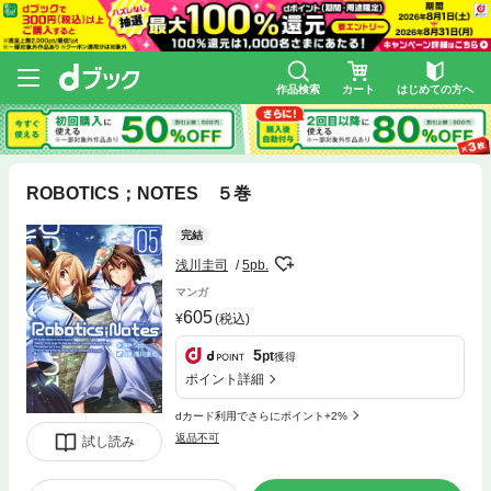
作品検索
カート
はじめての方へ
ROBOTICS；NOTES ５巻
完結
浅川圭司
5pb.
マンガ
605
(税込)
5
pt
獲得
ポイント詳細
dカード利用でさらにポイント+2%
返品不可
試し読み