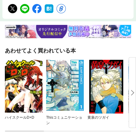
あわせてよく買われている本
ハイスクールD×D
Thisコミュニケーショ
黄泉のツガイ
ドロ
ン
画家
で異