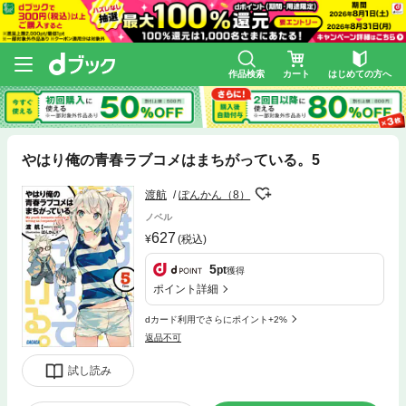
作品検索
カート
はじめての方へ
やはり俺の青春ラブコメはまちがっている。5
渡航
ぽんかん（8）
ノベル
627
(税込)
5
pt
獲得
ポイント詳細
dカード利用でさらにポイント+2%
返品不可
試し読み