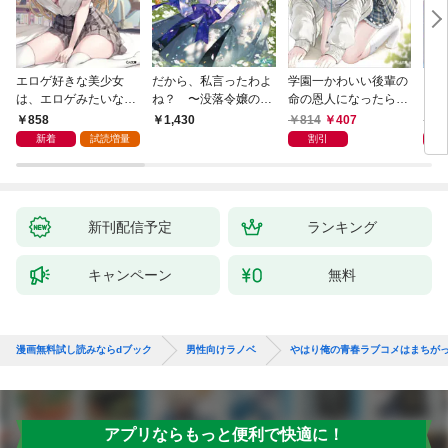
エロゲ好きな美少女
だから、私言ったわよ
学園一かわいい後輩の
くた
は、エロゲみたいなこ
ね？ 〜没落令嬢の案
命の恩人になったら、
ども
と全部シてほしい【電
外楽しい領地改革〜
通い妻になって関係を
858
814
407
8
1,430
子ＳＳ特典付き】
迫ってくる。
新着
試読増量
割引
新刊配信予定
ランキング
キャンペーン
無料
漫画無料試し読みならdブック
男性向けラノベ
やはり俺の青春ラブコメはまちが
アプリならもっと便利で快適に！