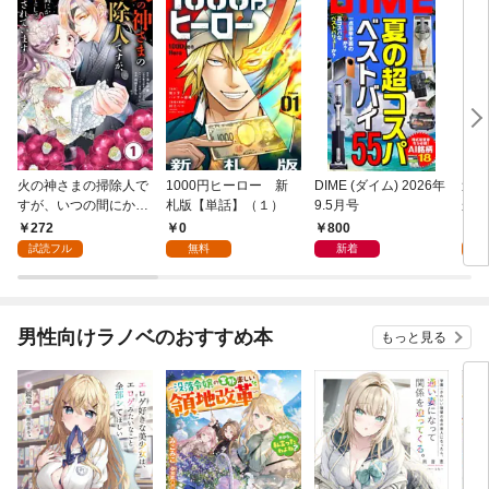
火の神さまの掃除人で
1000円ヒーロー 新
DIME (ダイム) 2026年
追放
すが、いつの間にか花
札版【単話】（１）
9.5月号
かつ
嫁として溺愛されてい
まへ
272
0
800
1
ます【単話】（１）
れで
試読フル
無料
新着
試
（１
男性向けラノベのおすすめ本
もっと見る