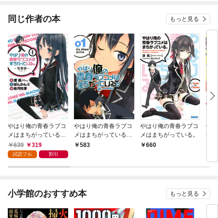
同じ作者の本
もっと見る
やはり俺の青春ラブコ
やはり俺の青春ラブコ
やはり俺の青春ラブコ
GET
メはまちがっている。
メはまちがっている。
メはまちがっている。
ゲラ
－妄言録－1巻
＠comic（１）
定描
639
319
583
660
7
ラス
試読フル
割引
小学館のおすすめ本
もっと見る