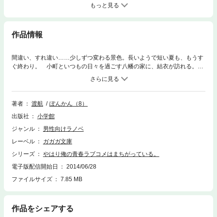
もっと見る
作品情報
間違い、すれ違い……少しずつ変わる景色。長いようで短い夏も、もうす
ぐ終わり。 小町といつもの日々を過ごす八幡の家に、結衣が訪れる。
さらには戸塚からの誘い、クラスメイトからの頼み事……そして花火大会
で偶然再会したのは、雪乃の姉・陽乃だった！ 孤高を貫く“ぼっちの達
人”八幡のスルースキルをもってしても、見過ごせない、やり過ごせない事
実が雪乃、結衣、八幡の３人の関係を少しずつ変えていく。 「みんなが
著者
渡航
ぽんかん（8）
選ぶベストライトノベル2011」1位、「第一回ラノベ好き書店員大賞」2
出版社
小学館
位など、各所で高い評価を受け、今最も注目を集めるシリーズ。 間違い
続ける青春模様、第5弾！※この作品は底本と同じクオリティのカラーイラ
ジャンル
男性向けラノベ
スト、モノクロの挿絵イラストが収録されています。
レーベル
ガガガ文庫
シリーズ
やはり俺の青春ラブコメはまちがっている。
電子版配信開始日
2014/06/28
ファイルサイズ
7.85 MB
作品をシェアする