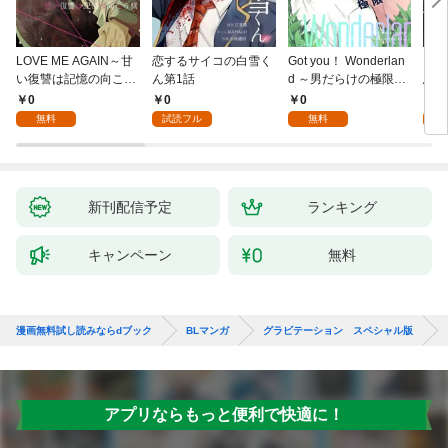
LOVE ME AGAIN～甘
恋するサイコの白雪く
Got you！ Wonderlan
ビバ
い復讐は記憶の向こう
ん第1話
d ～男だらけの極限ラ
鳥は
側～(1)
ブ～(1)
【全
0
0
0
0
無料
試読フル
無料
新刊配信予定
ランキング
キャンペーン
無料
漫画無料試し読みならdブック
BLマンガ
グラビテーション スペシャル版
アプリならもっと便利で快適に！