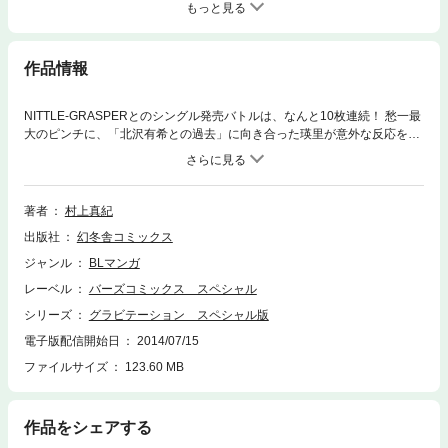
もっと見る
作品情報
NITTLE-GRASPERとのシングル発売バトルは、なんと10枚連続！ 愁一最
大のピンチに、「北沢有希との過去」に向き合った瑛里が意外な反応を？
いよいよ、スペシャル版完結！！
著者
村上真紀
出版社
幻冬舎コミックス
ジャンル
BLマンガ
レーベル
バーズコミックス スペシャル
シリーズ
グラビテーション スペシャル版
電子版配信開始日
2014/07/15
ファイルサイズ
123.60 MB
作品をシェアする