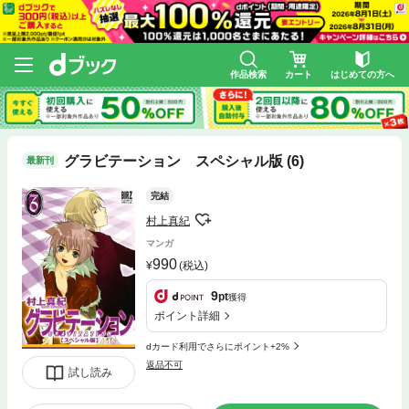
作品検索
カート
はじめての方へ
グラビテーション スペシャル版 (6)
最新刊
完結
村上真紀
マンガ
990
(税込)
9
pt
獲得
ポイント詳細
dカード利用でさらにポイント+2%
返品不可
試し読み