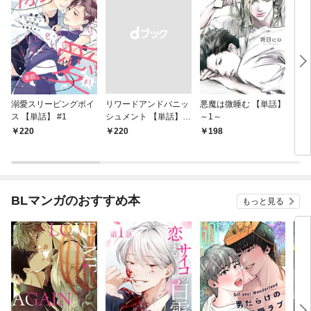
溺愛スリーピングボイ
リワードアンドパニッ
悪魔は微睡む 【単話】
リンク
ス 【単話】 #1
シュメント 【単話】
～1～
第1話
220
￥220
198
5
BLマンガのおすすめ本
もっと見る