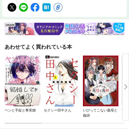
あわせてよく買われている本
ペンと手錠と事実婚
セクシー田中さん
いびってこない義母と
法廷
義姉