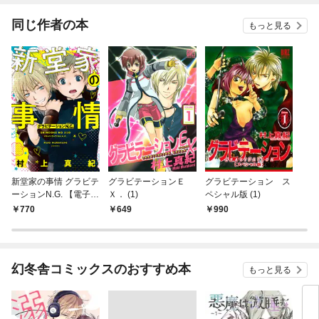
同じ作者の本
もっと見る
新堂家の事情 グラビテ
グラビテーションＥ
グラビテーション ス
ーションN.G. 【電子限
Ｘ． (1)
ペシャル版 (1)
定おまけ付き】
770
649
990
幻冬舎コミックスのおすすめ本
もっと見る