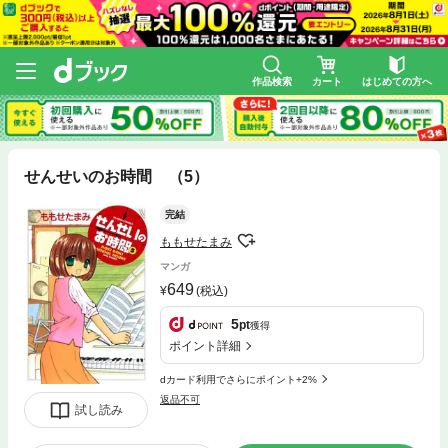
作品検索
カート
はじめての方へ
せんせいのお時間 （5）
完結
ももせたまみ
マンガ
649
(税込)
5
pt
獲得
ポイント詳細
dカード利用でさらにポイント+2%
返品不可
試し読み