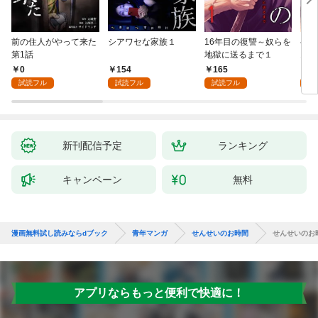
前の住人がやって来た
シアワセな家族１
16年目の復讐～奴らを
ベイ
第1話
地獄に送るまで１
エブ
版】
0
154
165
2
試読フル
試読フル
試読フル
試
新刊配信予定
ランキング
キャンペーン
無料
漫画無料試し読みならdブック
青年マンガ
せんせいのお時間
せんせいのお
アプリならもっと便利で快適に！