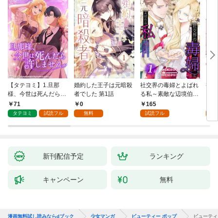
【タテヨミ】1.旦那
婚約した王子は元暗殺
社交界の毒婦とよばれ
視線
様、今世は死んだら許
者でした 第1話
る私～素敵な辺境伯令
る 1
しません
息に腕を折られたの
71
0
165
1
で、責任とってもらい
タテヨミ
試読フル
無料
試読フル
試
ます～［ばら売り］
第1話
新刊配信予定
ランキング
キャンペーン
無料
漫画無料試し読みならdブック
少女マンガ
ビューティー ポップ
ビューティ