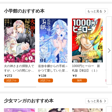
小学館のおすすめ本
もっと見る
火の神さまの掃除人で
追放令嬢からの手紙～
1000円ヒーロー 新
DIM
すが、いつの間にか花
かつて愛していた皆さ
札版【単話】（１）
9.
嫁として溺愛されてい
まへ 私のことなどお忘
272
138
0
8
ます【単話】（１）
れですか？～【単話】
試読フル
試読フル
無料
（１）
少女マンガのおすすめ本
もっと見る