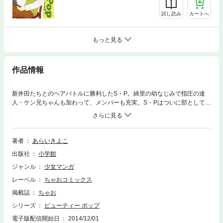
試し読み
カートへ
もっと見る
作品情報
新井田たちとのヘアバトルに勝利したS・P。綺里の幼なじみで指圧の達
人・ケン兄ちゃんも加わって、メンバーも充実。S・Pはついに部として認
められ、これからは学校の外にも活動の場を広げることに。そんな時、鳴
海の父と綺里の父に因縁があったことを知って…！？
著者
あらいきよこ
出版社
小学館
ジャンル
少女マンガ
レーベル
ちゃおコミックス
掲載誌
ちゃお
シリーズ
ビューティー ポップ
電子版配信開始日
2014/12/01