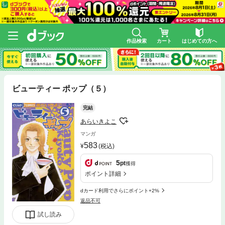
作品検索
カート
はじめての方へ
ビューティー ポップ（５）
完結
あらいきよこ
マンガ
583
(税込)
5
pt
獲得
ポイント詳細
dカード利用でさらにポイント+2%
返品不可
試し読み