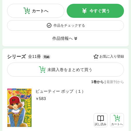
カートへ
今すぐ買う
作品をチェックする
作品情報へ
全11冊
シリーズ
お気に入り登録
完結
未購入巻をまとめて買う
1巻から
|
最新刊から
ビューティー ポップ（１）
583
試し読み
カートへ