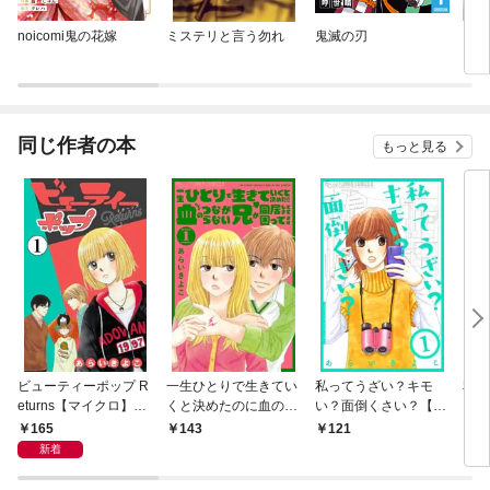
noicomi鬼の花嫁
ミステリと言う勿れ
鬼滅の刃
ヒマ
同じ作者の本
もっと見る
ビューティーポップ R
一生ひとりで生きてい
私ってうざい？キモ
私っ
eturns【マイクロ】
くと決めたのに血のつ
い？面倒くさい？【マ
い？
（１）
ながらない兄が同居し
イクロ】（１）
（１
165
143
121
5
てきて困ってます【マ
新着
イクロ】（１）