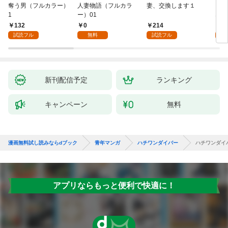
奪う男（フルカラー）
人妻物語（フルカラ
妻、交換します１
ごめ
1
ー）01
ない
132
0
214
1
試読フル
無料
試読フル
試
新刊配信予定
ランキング
キャンペーン
無料
漫画無料試し読みならdブック
青年マンガ
ハチワンダイバー
ハチワンダイバ
アプリならもっと便利で快適に！