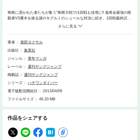
将棋に憑かれた者たちが集う”将棋大戦”の1回戦も佳境に!! 鬼将会最強の暗
殺者VS雁木を操る謎のキグルミのシュールな対決に続き、1回戦最終試合
はまさかの二人に!? 指す者を選ばない将棋のでかさにたじろぐ25巻!!
著者
柴田ヨクサル
出版社
集英社
ジャンル
青年マンガ
レーベル
週刊ヤングジャンプ
掲載誌
週刊ヤングジャンプ
シリーズ
ハチワンダイバー
電子版配信開始日
2013/04/09
ファイルサイズ
46.20 MB
作品をシェアする