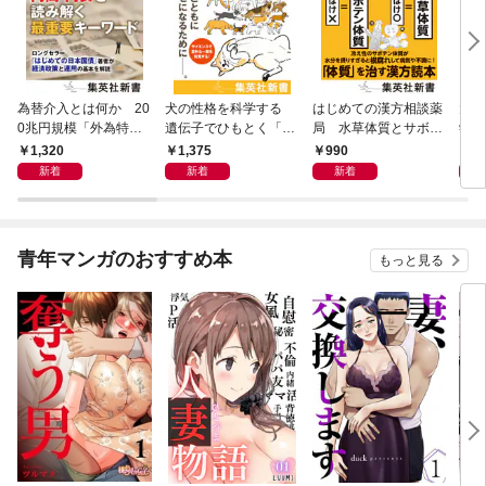
為替介入とは何か 20
犬の性格を科学する
はじめての漢方相談薬
大江
0兆円規模「外為特
遺伝子でひもとく「最
局 水草体質とサボテ
学と
会」が生まれた謎
良の友」の進化
ン体質
から
1,320
1,375
990
1,
新着
新着
新着
青年マンガのおすすめ本
もっと見る