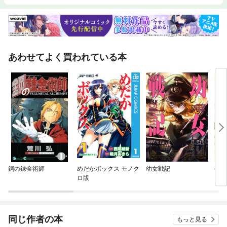
あわせてよく買われている本
鋼の錬金術師
めだかボックス モノク
幼女戦記
今宵
ロ版
同じ作者の本
もっと見る