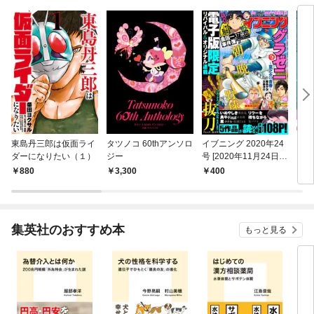
東島丹三郎は仮面ライ
タツノコ 60thアンソロ
イブニング 2020年24
ブル
ダーになりたい（１）
ジー
号 [2020年11月24日発
（１
売]
880
3,300
400
6
集英社のおすすめ本
もっと見る