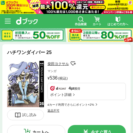
作品検索
カート
はじめての方へ
ハチワンダイバー 25
柴田ヨクサル
マンガ
536
(税込)
4
pt
獲得
ポイント詳細
dカード利用でさらにポイント+2%
返品不可
試し読み
カートへ
今すぐ買う