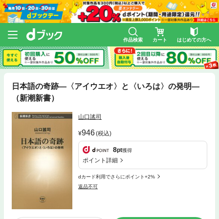
作品検索
カート
はじめての方へ
日本語の奇跡—〈アイウエオ〉と〈いろは〉の発明—
（新潮新書）
山口謠司
946
(税込)
8
pt
獲得
ポイント詳細
dカード利用でさらにポイント+2%
返品不可