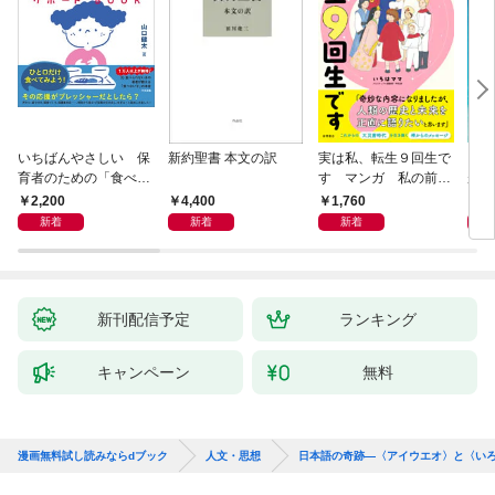
いちばんやさしい 保
新約聖書 本文の訳
実は私、転生９回生で
自閉
育者のための「食べな
す マンガ 私の前世
が小
い子」サポートＢＯＯ
物語
あう
2,200
4,400
1,760
2,
Ｋ 偏食・少食のお悩
新着
新着
新着
み解決！
新刊配信予定
ランキング
キャンペーン
無料
漫画無料試し読みならdブック
人文・思想
日本語の奇跡—〈アイウエオ〉と〈い