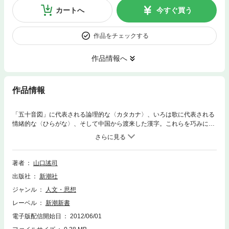
カートへ
今すぐ買う
作品をチェックする
作品情報へ
作品情報
「五十音図」に代表される論理的な〈カタカナ〉、いろは歌に代表される
情緒的な〈ひらがな〉、そして中国から渡来した漢字。これらを巧みに組
み合わせることで、日本人は素晴らしい言葉の世界を創り上げてきた。空
海、明覚、藤原定家、行阿、本居宣長、大槻文彦……先師先達のさまざま
な労苦の積み重ねをわかりやすく紹介しつつ、これまでにない視野から、
日本語誕生の物語をダイナミックに描く。
著者
山口謠司
出版社
新潮社
ジャンル
人文・思想
レーベル
新潮新書
電子版配信開始日
2012/06/01