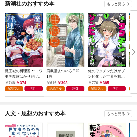
新潮社のおすすめ本
もっと見る
魔王城の料理番 〜コワ
鹿楓堂よついろ日和
俺のワクチンだけがゾ
クマ
モテ魔族ばかりだけ
1巻
ンビ化した世界を救え
ど、ホワイトな職場で
る 1巻
748
374
616
308
770
385
7
す〜 1巻
試読フル
割引
試読フル
割引
試読フル
割引
試
人文・思想のおすすめ本
もっと見る