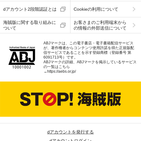
dアカウント2段階認証とは
Cookieの利用について
海賊版に関する取り組みに
お客さまのご利用端末から
ついて
の情報の外部送信について
ABJマークは、この電子書店・電子書籍配信サービス
が、著作権者からコンテンツ使用許諾を得た正規版配
信サービスであることを示す登録商標（登録番号 第
6091713号）です。
ABJマークの詳細、ABJマークを掲示しているサービス
の一覧はこちら
→
https://aebs.or.jp/
dアカウントを発行する
dアカウントログイン