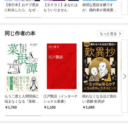
【単行本】おデブ悪女
【タテヨミ】あなたは
病弱な悪役令嬢です
妹は
に転生したら、なぜか
もういりません
が、婚約者が過保護す
ラスボス王子様に執着
ぎて逃げ出したい(私
されています
たち犬猿の仲でしたよ
ね！？)
同じ作者の本
もっと見る
もう二度と人間関係に
江戸艶語（インターナ
眠れなくなるほど面白
ドリ
悩まなくなる『菜根
ショナル新書）
い 図解 歎異抄
にで
譚』
る 
1,760
1,100
1,089
1,