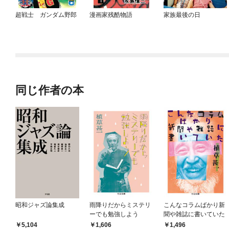
超戦士 ガンダム野郎
漫画家残酷物語
家族最後の日
同じ作者の本
昭和ジャズ論集成
雨降りだからミステリ
こんなコラムばかり新
ーでも勉強しよう
聞や雑誌に書いていた
5,104
1,606
1,496