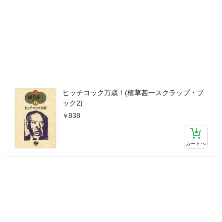
ヒッチコック万歳！(植草甚一スクラップ・ブ
ック2)
838
カートへ