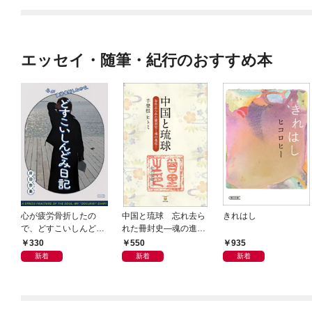
エッセイ・随筆・紀行のおすすめ本
心が疲労骨折したの
中国と琉球 忘れ去ら
きれはし
で、どすこいしんどみ
れた冊封史―魂の進化
日記
―
330
550
935
新着
新着
新着