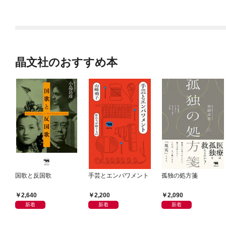
晶文社のおすすめ本
国歌と反国歌
手芸とエンパワメント
孤独の処方箋
2,640
2,200
2,090
新着
新着
新着