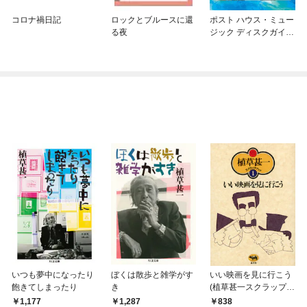
コロナ禍日記
ロックとブルースに還
ポスト ハウス・ミュー
る夜
ジック ディスクガイ
ド 世界の「踊れる」
レコード600
いつも夢中になったり
ぼくは散歩と雑学がす
いい映画を見に行こう
飽きてしまったり
き
(植草甚一スクラップ・
ブック１)
1,177
1,287
838