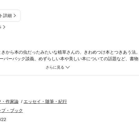
ト詳細
%
ときから本の虫だったみたいな植草さんの、きわめつけ本とつきあう法
ーパーバック談義、めずらしい本や美しい本についての話題など、書物
史・作家論
エッセイ・随筆・紀行
ップ・ブック
/22