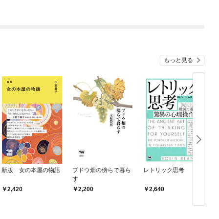
もっと見る
新版 女の本屋の物語
ブドウ畑の傍らで暮ら
レトリック思考
す
2,420
2,200
2,640