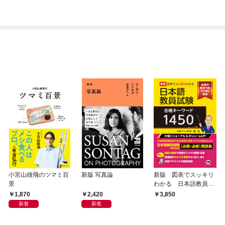
小宮山雄飛のツマミ百
新版 写真論
新版 図表でスッキリ
景
わかる 日本語教員試
験合格キーワード1450
1,870
2,420
3,850
新着
新着