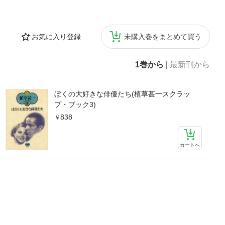
お気に入り登録
未購入巻をまとめて買う
1巻から
|
最新刊から
ぼくの大好きな俳優たち(植草甚一スクラッ
プ・ブック3)
838
カートへ