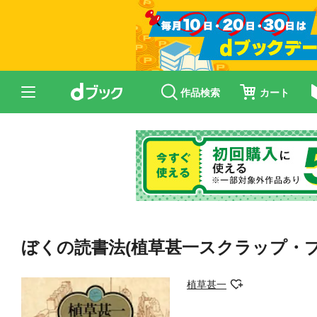
作品検索
カート
ぼくの読書法(植草甚一スクラップ・ブ
植草甚一