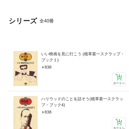
シリーズ
全40冊
いい映画を見に行こう (植草甚一スクラップ・
ブック１)
838
カートへ
ハリウッドのことを話そう(植草甚一スクラッ
プ・ブック4)
838
カートへ