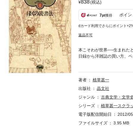
838
(税込)
ポイン
7
pt
獲得
dカード利用でさらにポイント+2
返品不可
本こそわが世界──生まれた
日録から洋雑誌の買い方、ペ
エッセイ満載！
著者
植草甚一
出版社
晶文社
ジャンル
古典文学・文学
シリーズ
植草甚一スクラ
電子版配信開始日
2012/05
ファイルサイズ
3.95 MB