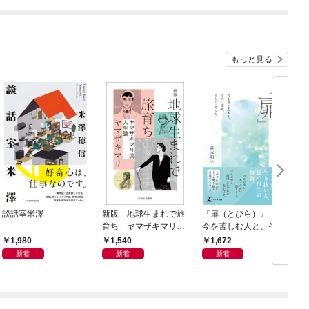
もっと見る
談話室米澤
新版 地球生まれで旅
『扉（とびら）』 ～
育ち ヤマザキマリ流
今を苦しむ人と、その
人生論
ご家族、そして「あな
1,980
1,540
1,672
た」へ～
新着
新着
新着