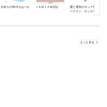
日本人の99.9％はバカ
ＪＡＭＪＡＭ日記
愛と勇気のロック50
＆
ベテラン・ロッカーの
「新作」名盤を聴け！
音
（小学館文庫）
もっと見る