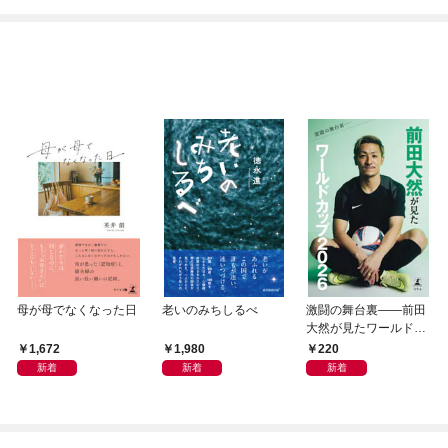
母が母でなくなった日
老いのみちしるべ
激闘の舞台裏――前田
大然が見たワールドカ
ップ2026
1,672
1,980
220
新着
新着
新着