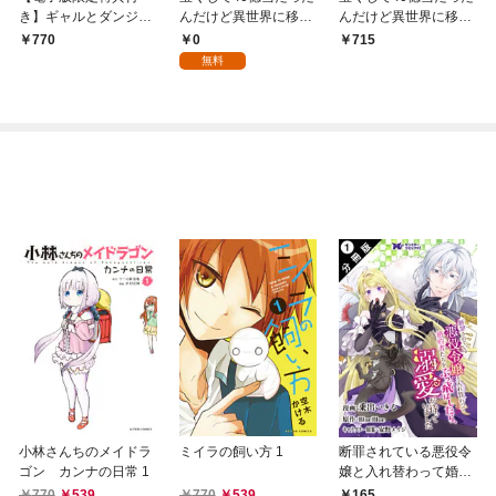
き】ギャルとダンジョ
んだけど異世界に移住
んだけど異世界に移住
ンと周回遅れの探索英
する【分冊版】 1
する １
0
770
715
雄譚1 ～元レジェン
無料
ド・今は訳あり低ラン
ク探索者な俺が、Ｓ級
ギャルに懐かれまくっ
て育成お任せされた～
小林さんちのメイドラ
ミイラの飼い方 1
断罪されている悪役令
ゴン カンナの日常 1
嬢と入れ替わって婚約
者たちをぶっ飛ばした
770
539
770
539
165