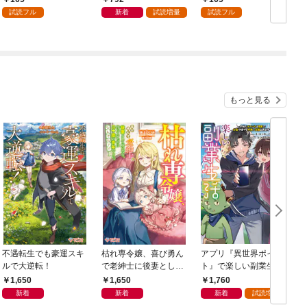
ック） 分冊版 1
毛の大地へ嫁ぎたい
ク
試読フル
新着
試読増量
試読フル
（コミック） 分冊版 1
もっと見る
不遇転生でも豪運スキ
枯れ専令嬢、喜び勇ん
アプリ『異世界ポイン
ルで大逆転！
で老紳士に後妻として
ト』で楽しい副業生
嫁いだら、待っていた
活 〜貯めたポイント
1,650
1,650
1,760
のは二十歳の青年でし
は現実でお金や様々な
新着
新着
新着
試読増量
た。なんでだ〜！？1
特典に交換出来ます〜