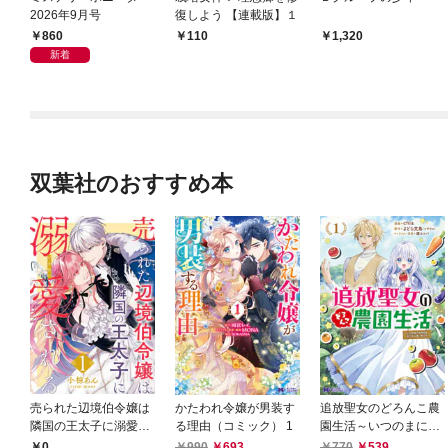
2026年9月号
復しよう 【連載版】１
860
110
1,320
新着
双葉社のおすすめ本
売られた辺境伯令嬢は
かたわれ令嬢が男装す
追放聖女のどろんこ農
隣国の王太子に溺愛さ
る理由（コミック） 1
園生活～いつのまにか
れる 1
隣国を救ってしまいま
0
990
693
770
539