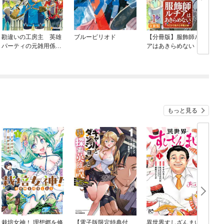
勘違いの工房主 英雄
ブルーピリオド
【分冊版】服飾師ルチ
パーティの元雑用係
アはあきらめない ～今
が、実は戦闘以外がSS
日から始める幸服計画
Sランクだったという
～
よくある話
もっと見る
栽培女神！ 理想郷を修
【電子版限定特典付
異世界すしざんまい マ