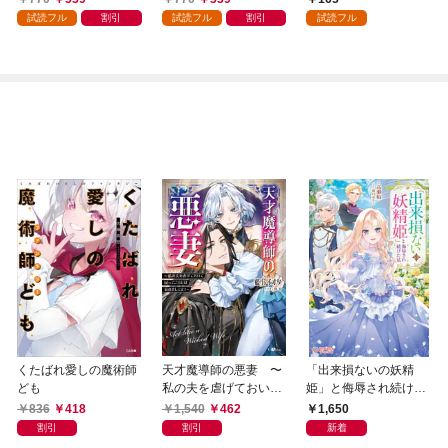
ら、溺愛が待っていま
試読フル
割引
試読フル
割引
試読フル
した（コミック） 分冊
版 1
くたばれ愛しの魔術師
天才魔導師の悪妻 〜
「出来損ないの妖精
ども
私の夫を虐げておいて
姫」と侮辱され続けた
戻ってこいとは呆れま
私
836
418
1,540
462
1,650
してよ？〜
割引
割引
新着