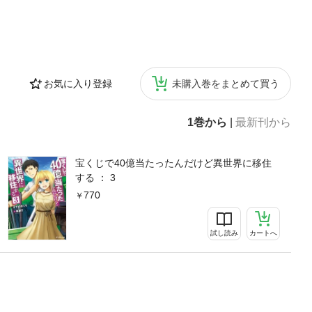
お気に入り登録
未購入巻をまとめて買う
1巻から
|
最新刊から
宝くじで40億当たったんだけど異世界に移住
する ： 3
770
試し読み
カートへ