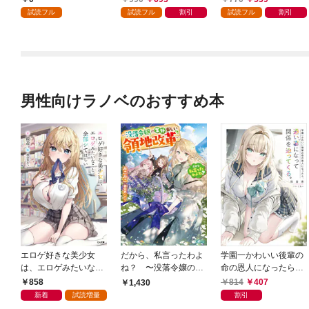
した～（コミック） 1
試読フル
試読フル
割引
試読フル
割引
男性向けラノベのおすすめ本
エロゲ好きな美少女
だから、私言ったわよ
学園一かわいい後輩の
は、エロゲみたいなこ
ね？ 〜没落令嬢の案
命の恩人になったら、
と全部シてほしい【電
外楽しい領地改革〜
通い妻になって関係を
858
814
407
1,430
子ＳＳ特典付き】
迫ってくる。
新着
試読増量
割引