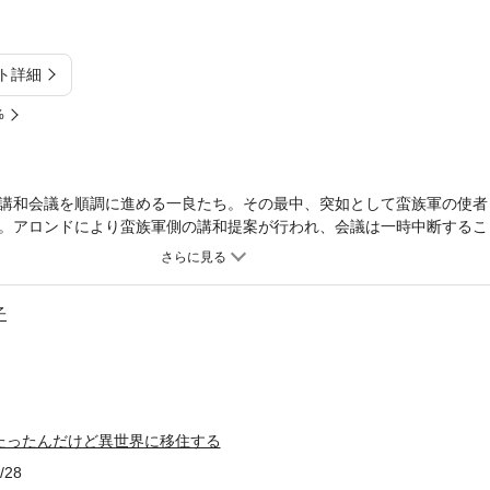
ト詳細
%
講和会議を順調に進める一良たち。その最中、突如として蛮族軍の使者
。アロンドにより蛮族軍側の講和提案が行われ、会議は一時中断するこ
いたマリーの母親リスティルを預けることに成功したアロンドは今まで
カディア、バルベール、蛮族による戦争の終結に向けた最後の策とは！
タジー、待望の第十六弾。
子
たったんだけど異世界に移住する
/28