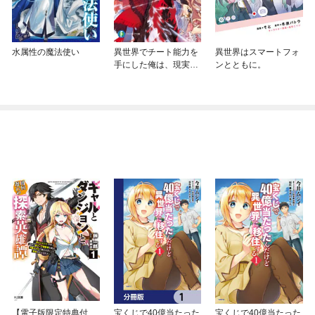
水属性の魔法使い
異世界でチート能力を
異世界はスマートフォ
手にした俺は、現実世
ンとともに。
界をも無双する
【電子版限定特典付
宝くじで40億当たった
宝くじで40億当たった