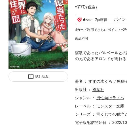
770
(税込)
ポイン
7
pt
獲得
dカード利用でさらにポイント+2
返品不可
宿敵であったバルベールとの
の兄であるアロンドが現れる
リーゼのもとに一緒に連れて
の真意を話すことに……アル
ろう」発、異世界救世ファン
試し読み
著者
すずの木くろ
黒獅
出版社
双葉社
ジャンル
男性向けラノベ
レーベル
モンスター文庫
シリーズ
宝くじで40億当
電子版配信開始日
2022/10