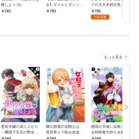
復しよう (1)
き】ギャルとダンジョ
グロ大王木村社長、食
ンと周回遅れの探索英
を通じて異世界改革！
781
781
792
雄譚1 ～元レジェン
1
試読増量
ド・今は訳あり低ラン
ク探索者な俺が、Ｓ級
ギャルに懐かれまくっ
て育成お任せされた～
もっと見る
悪役令嬢の成り上がり
隣の部屋の女騎士は、
感情が天候に反映され
～隣国で宝石の聖女と
異世界人で飲み友達
る特殊能力持ち令嬢は
呼ばれるまで～（コミ
（コミック） 1
婚約解消されたので不
165
792
165