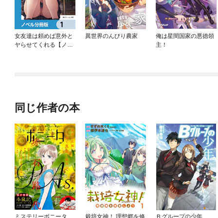
女友達は頼めば意外と
異世界のんびり農家
俺は星間国家の悪徳領
ヤらせてくれる【ノベ
主！
ル分冊版】
同じ作者の本
ミステリーボニータ
栽培女神！ 理想郷を修
Ｂグループの少年