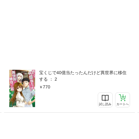
宝くじで40億当たったんだけど異世界に移住
する ： 2
770
試し読み
カートへ