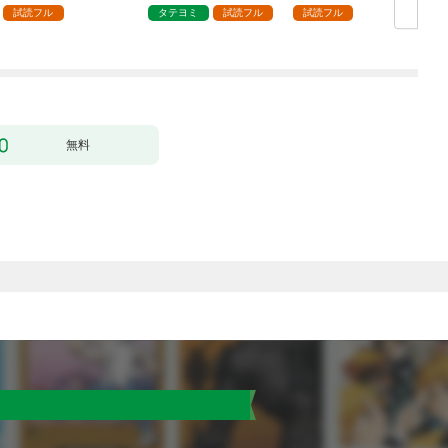
試読フル
タテヨミ
試読フル
試読フル
無料