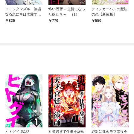
コミックマズル 無垢
怖い因習 ～生贄になっ
ティンカーベルの魔法
なる鳥に帝は求愛する
た娘たち～ （1）
の恋【新装版】
1
825
770
550
ヒトグイ 第1話
社畜過ぎて仕事を辞め
絶対に死ぬモブ悪役令