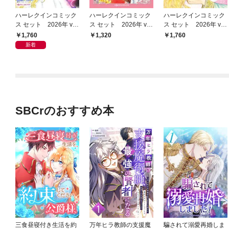
ハーレクインコミック
ハーレクインコミック
ハーレクインコミック
ス セット 2026年 vo
ス セット 2026年 vo
ス セット 2026年 vo
l.1081
l.854
l.909
1,760
1,320
1,760
新着
SBCrのおすすめ本
三食昼寝付き生活を約
万年ヒラ教師の支援魔
騙されて溺愛再婚しま