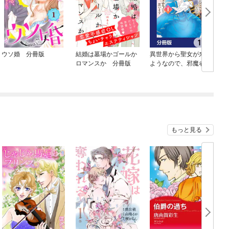
ウソ婚 分冊版
結婚は墓場かゴールか
異世界から聖女が来る
ロマンスか 分冊版
ようなので、邪魔者は
消えようと思います
【分冊版】
もっと見る