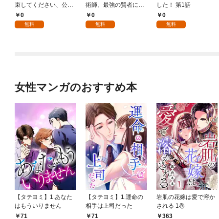
束してください、公爵
術師、最強の賢者にな
した！ 第1話
様 1話
る～不人気の支援魔術
0
0
0
師は給料泥棒だと魔術
無料
無料
無料
大学をクビになった
が、出世した元教え子
たちのおかげで何も困
らない件～ 第1話
女性マンガのおすすめ本
【タテヨミ】1.あなた
【タテヨミ】1.運命の
岩肌の花嫁は愛で溶か
はもういりません
相手は上司だった
される 1巻
71
71
363