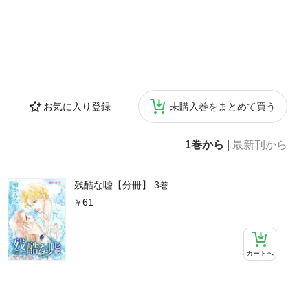
お気に入り登録
未購入巻をまとめて買う
1巻から
|
最新刊から
残酷な嘘【分冊】 3巻
61
カートへ