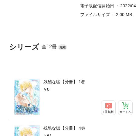
電子版配信開始日
2022/04
ファイルサイズ
2.00 MB
シリーズ
全12冊
完結
残酷な嘘【分冊】 1巻
0
1冊無料
カートへ
残酷な嘘【分冊】 4巻
61