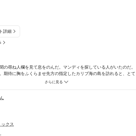
ト詳細
%
聞の尋ね人欄を見て息をのんだ。マンディを探している人がいたのだ。
。期待に胸をふくらませ先方の指定したカリブ海の島を訪れると、とて
か彼は初対面から敵意をむき出しにして、すぐ島を立ち去るよう警告し
島に残りたいと訴えた。パスカルがどれほどひどい誤解をしているか想
ん
ミックス
】