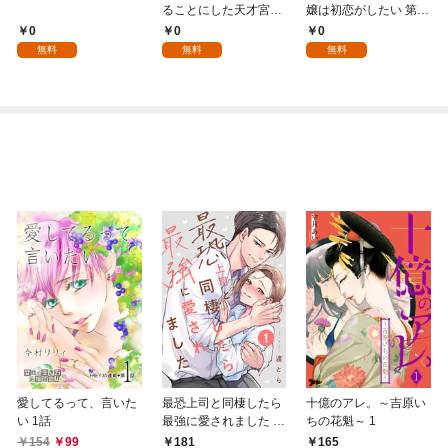
ることにした天才宮廷
嬢は初恋がしたい 第1
魔術師～辺境の地でス
話
0
0
0
ローライフを夢見る
無料
無料
無料
が、不届き者を倒して
いたら『最果ての魔
女』と呼ばれるように
なる～ 第1話
愛してるって、言いた
最恐上司と同棲したら
十億のアレ。～吉原い
い 1話
最強に愛されました 1
ちの花魁～ 1
巻
154
99
181
165