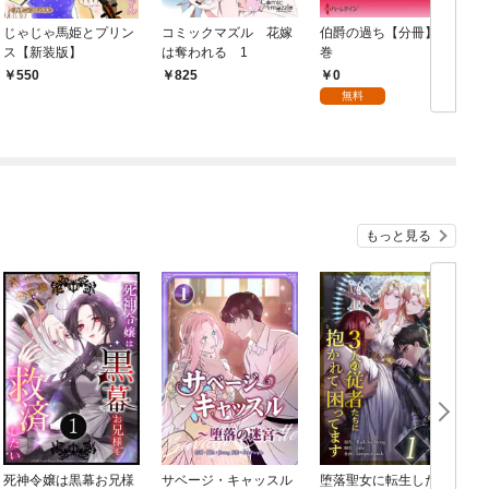
じゃじゃ馬姫とプリン
コミックマズル 花嫁
伯爵の過ち【分冊】 1
ス【新装版】
は奪われる 1
巻
【
0
550
825
無料
もっと見る
死神令嬢は黒幕お兄様
サベージ・キャッスル
堕落聖女に転生した