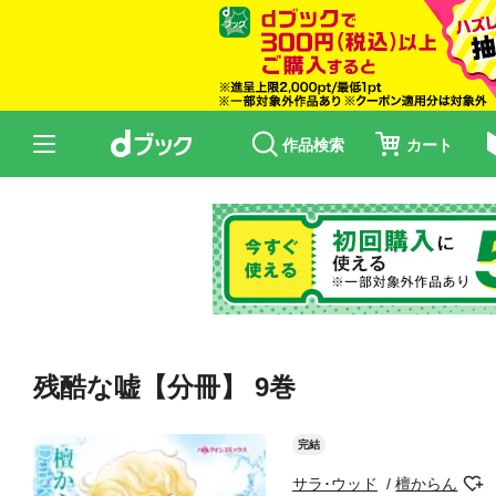
作品検索
カート
残酷な嘘【分冊】 9巻
完結
サラ･ウッド
檀からん