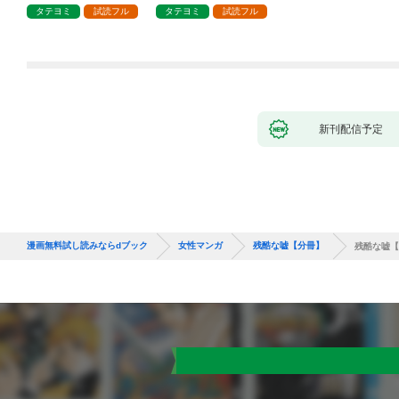
タテヨミ
試読フル
タテヨミ
試読フル
新刊配信予定
漫画無料試し読みならdブック
女性マンガ
残酷な嘘【分冊】
残酷な嘘【