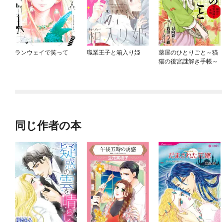
ランウェイで笑って
職業王子と箱入り姫
薬屋のひとりごと～猫
猫の後宮謎解き手帳～
同じ作者の本