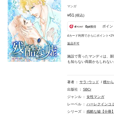
マンガ
61
(税込)
ポイン
0
pt
獲得
dカード利用でさらにポイント+2
返品不可
施設で育ったマンディは、新
も知らない両親かもしれない
パスカルを紹介される。なぜ
ディは両親に会いたい一心で
ったばかりに…。
著者
サラ･ウッド
檀から
出版社
SBCr
ジャンル
女性マンガ
レーベル
ハーレクインコ
シリーズ
残酷な嘘【分冊