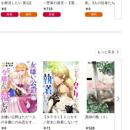
を救済したい 第1話
～堕落の迷宮～【電子
私、3人の従者たちに
単行本版】 第1巻
抱かれて困ってます 第
0
715
0
1話
新着
無料
新着
無料
もっと見る
女嫌い公爵はただ一人
【タテヨミ】1.ニセモ
真綿の檻（１）
の令嬢にのみ恋をする
ノ皇女に執着しないで
む
（分冊版）第１話
0
71
528