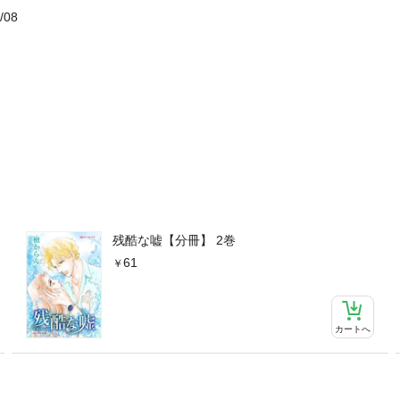
/08
残酷な嘘【分冊】 2巻
61
カートへ