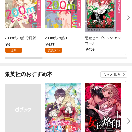
200m先の熱 分冊版 1
200m先の熱 1
悪魔とラブソング アン
愛が
コール
1
0
627
459
5
無料
試読フル
集英社のおすすめ本
もっと見る