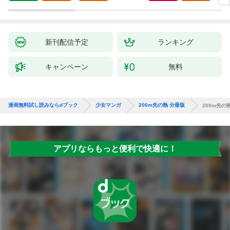
新刊配信予定
ランキング
キャンペーン
無料
漫画無料試し読みならdブック
少女マンガ
200m先の熱 分冊版
200m先の熱
アプリならもっと便利で快適に！