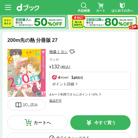
作品検索
カート
はじめての方へ
200m先の熱 分冊版 27
桃森ミヨシ
マンガ
132
(税込)
1
pt
獲得
ポイント詳細
dカード利用でさらにポイント+2%
返品不可
試し読み
カートへ
今すぐ買う
作品をチェックする