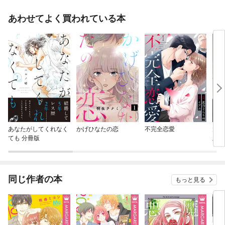
あわせてよく買われている本
あなたがしてくれなく
かげひなたの恋
不完全恋愛
大正
ても 分冊版
版
同じ作者の本
もっと見る