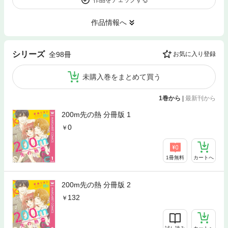
作品情報へ
シリーズ
全98冊
お気に入り登録
未購入巻をまとめて買う
1巻から
|
最新刊から
200m先の熱 分冊版 1
0
1冊無料
カートへ
200m先の熱 分冊版 2
132