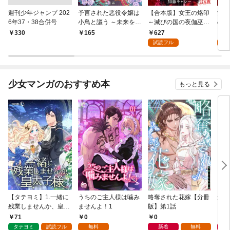
週刊少年ジャンプ 202
予言された悪役令嬢は
【合本版】女王の烙印
女王
6年37・38合併号
小鳥と謳う ～未来を知
～滅びの国の夜伽巫女
の夜
る専属執事に「君を救
～ 1
627
1
￥330
165
う」と言われました～
試読フル
試
分冊版 第1話
少女マンガのおすすめ本
もっと見る
【タテヨミ】1.一緒に
うちのご主人様は噛み
略奪された花嫁【分冊
余命
残業しませんか、皇太
ませんよ！1
版】第1話
した
子様
話
71
0
0
0
タテヨミ
試読フル
無料
新着
無料