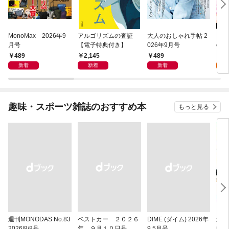
MonoMax 2026年9
アルゴリズムの査証
大人のおしゃれ手帖 2
この
月号
【電子特典付き】
026年9月号
co
計画
489
2,145
489
0
1話
新着
新着
新着
趣味・スポーツ雑誌のおすすめ本
もっと見る
週刊MONODAS No.83
ベストカー ２０２６
DIME (ダイム) 2026年
週刊
2026/8/8号
年 ９月１０日号
9.5月号
8/