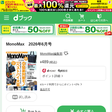
作品検索
カート
はじめての方へ
MonoMax 2026年6月号
MonoMax編集部
489
(税込)
4
pt
獲得
ポイント詳細
dカード利用でさらにポイント+2%
返品不可
試し読み
カートへ
今すぐ買う