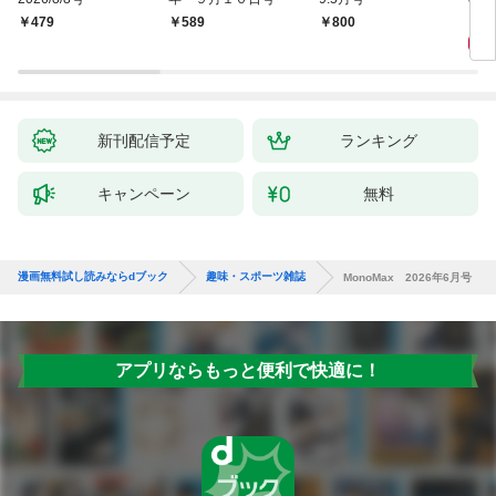
5
￥479
￥589
￥800
新刊配信予定
ランキング
キャンペーン
無料
漫画無料試し読みならdブック
趣味・スポーツ雑誌
MonoMax 2026年6月号
アプリならもっと便利で快適に！