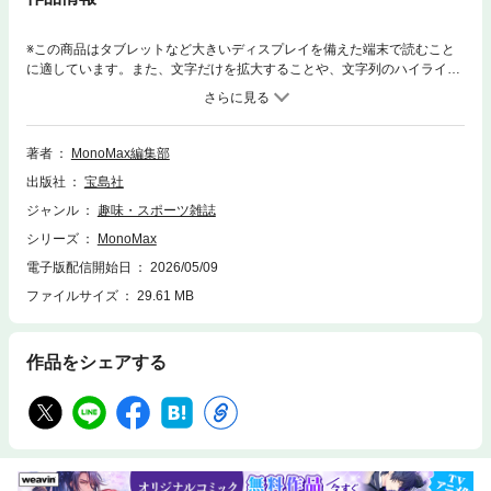
※この商品はタブレットなど大きいディスプレイを備えた端末で読むこと
に適しています。また、文字だけを拡大することや、文字列のハイライ
ト、検索、辞書の参照、引用などの機能が使用できません。※電子版では
紙の雑誌と内容が一部異なる場合、または掲載されないページがございま
す。※電子版には付録は付きません。今月号は「最強の猛暑対策モノ」
「MonoMaxが選ぶベストバイ大賞」の2大特集をお届け。ほかにも「風間
著者
MonoMax編集部
俊介さんインタビュー」企画や「ローファーもサンダルも“走れる”が大正
出版社
宝島社
解」企画、「永谷園『お茶づけ海苔』のたしなみ」企画なども注目です！
ジャンル
趣味・スポーツ雑誌
シリーズ
MonoMax
電子版配信開始日
2026/05/09
ファイルサイズ
29.61 MB
作品をシェアする