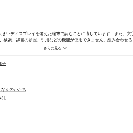
大きいディスプレイを備えた端末で読むことに適しています。また、文
、検索、辞書の参照、引用などの機能が使用できません。組み合わせる
はじめての脳トレ絵本。はずみことば、あざやかな色彩、かわいいかた
季を楽しみながら、想像力アップ！ テンポのよい短いことばで、「か
してくれます。
郁子
 なんのかたち
/31