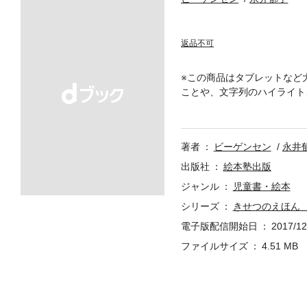
返品不可
※この商品はタブレットなど
ことや、文字列のハイライト
ち？ こどもの感性が育つ、
レーニング。美しい日本の四
を高め、心も頭もやわらかく
著者
ビーゲンセン
永井
出版社
絵本塾出版
ジャンル
児童書・絵本
シリーズ
きせつのえほん
電子版配信開始日
2017/12
ファイルサイズ
4.51 MB