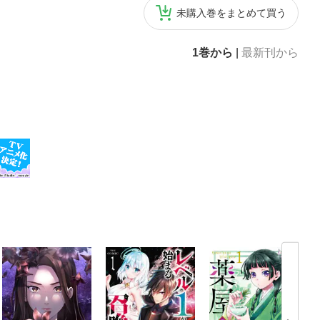
未購入巻をまとめて買う
1巻から
|
最新刊から