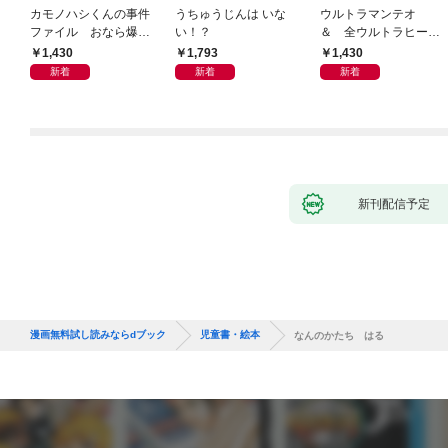
カモノハシくんの事件
うちゅうじんは いな
ウルトラマンテオ
ファイル おなら爆
い！？
＆ 全ウルトラヒーロ
弾！ 危機イッパツ編
ー大集合 あそべるず
1,430
1,793
1,430
かん
新着
新着
新着
新刊配信予定
漫画無料試し読みならdブック
児童書・絵本
なんのかたち はる