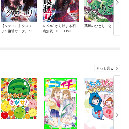
【タテヨミ】クロユ
レベル1から始まる召
薬屋のひとりごと
リ〜復讐サークル〜
喚無双 THE COMIC
もっと見る