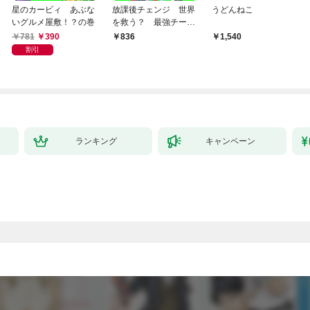
星のカービィ あぶな
放課後チェンジ 世界
うどんねこ
いグルメ屋敷！？の巻
を救う？ 最強チーム
結成！
781
390
836
1,540
割引
ランキング
キャンペーン