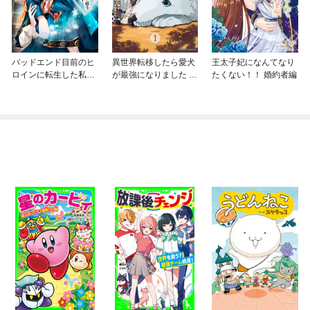
バッドエンド目前のヒ
異世界転移したら愛犬
王太子妃になんてなり
ロインに転生した私、
が最強になりました ～
たくない！！ 婚約者編
今世では恋愛するつも
シルバーフェンリルと
りがチートな兄が離し
俺が異世界暮らしを始
てくれません！？@C
めたら～ THE COMIC
OMIC