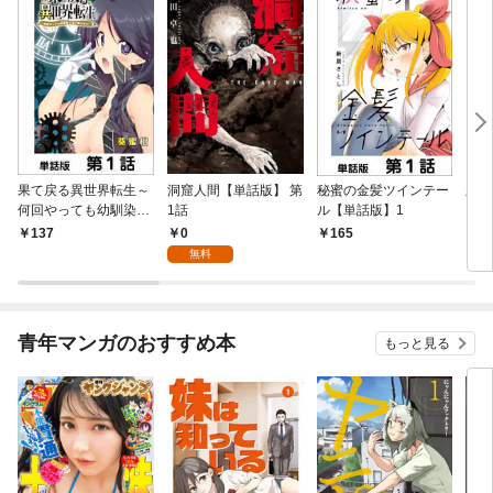
果て戻る異世界転生～
洞窟人間【単話版】 第
秘蜜の金髪ツインテー
新宿
何回やっても幼馴染に
1話
ル【単話版】1
ズ【
辿り着けない～【単話
0
137
165
1
版】 第1話
無料
青年マンガのおすすめ本
もっと見る