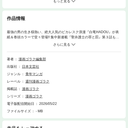
もっと見る
作品情報
最強の男の生き様熱い、絶大人気のピカレスク浪漫『白竜HADOU』が表
紙＆巻頭カラーで堂々登場!! 集中新連載『聖弁護士の罪と罰』第３話も必
見!!●『白竜HADOU』天王寺大＋渡辺みちお ●『警部補ダイマジン』リチ
ャード・ウー＋コウノコウジ ●『秘匿夫婦～クピドの悪戯～』北崎拓 ●
『山岳超人マツオカ』志名坂高次＋粂田晃宏 ●『生贄家族』杉野アキユ
キ ●『聖弁護士の罪と罰』宮﨑克＋鍋谷咲花 ●『天牌』嶺岸信明＋来賀
著者
漫画ゴラク編集部
友志●『～銀牙伝説～レクイエム』高橋よしひろ ●『高嶺のハナさん』ム
出版社
日本文芸社
ラタコウジ ●『酒のほそ道』ラズウェル細木 ●『家電のデンさん』神保
あつし ●『漫画家、猟師になる』前田治郎 ●『洞窟人間』岡田卓也 ●
ジャンル
青年マンガ
『江戸前の旬』九十九森＋さとう輝 ●『地獄一丁目一番地 刑事失格』
レーベル
週刊漫画ゴラク
郷力也 ＊「週刊漫画ゴラク」デジタル版には、紙版の特典等は含
まれません。紙版と一部内容が異なる場合があります。ご了承ください。
掲載誌
漫画ゴラク
シリーズ
漫画ゴラク
電子版配信開始日
2026/05/22
ファイルサイズ
- MB