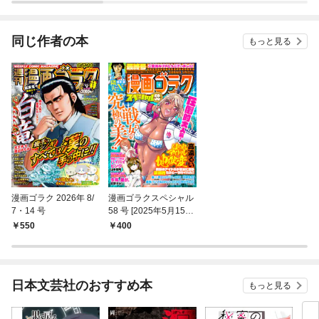
連れて行く ～スロー
ライフな旅のつもり
が、なぜか世界最強の
同じ作者の本
もっと見る
師弟になっていた～
漫画ゴラク 2026年 8/
漫画ゴラクスペシャル
7・14 号
58 号 [2025年5月15日
配信]
550
400
日本文芸社のおすすめ本
もっと見る