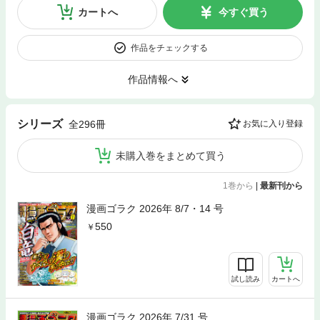
カートへ
今すぐ買う
作品をチェックする
作品情報へ
シリーズ
全296冊
お気に入り登録
未購入巻をまとめて買う
1巻から
|
最新刊から
漫画ゴラク 2026年 8/7・14 号
550
試し読み
カートへ
漫画ゴラク 2026年 7/31 号