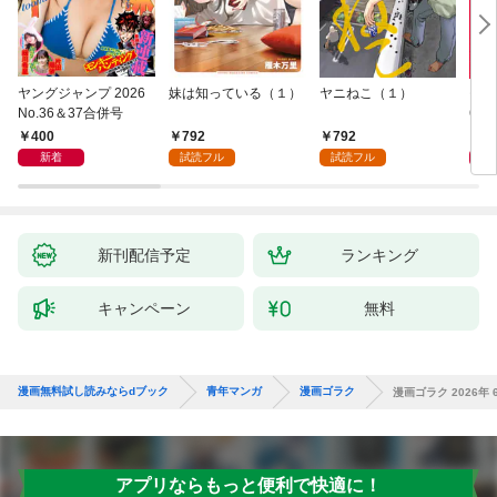
ヤングジャンプ 2026
妹は知っている（１）
ヤニねこ（１）
モー
No.36＆37合併号
6・3
日発
400
792
792
4
新着
試読フル
試読フル
新刊配信予定
ランキング
キャンペーン
無料
漫画無料試し読みならdブック
青年マンガ
漫画ゴラク
漫画ゴラク 2026年 6
アプリならもっと便利で快適に！