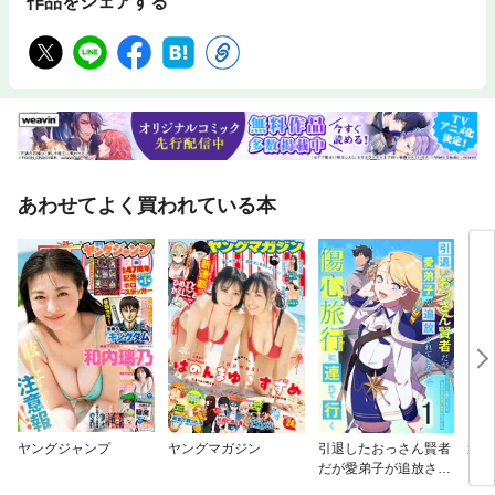
作品をシェアする
あわせてよく買われている本
ヤングジャンプ
ヤングマガジン
引退したおっさん賢者
週刊
だが愛弟子が追放され
てきたので傷心旅行に