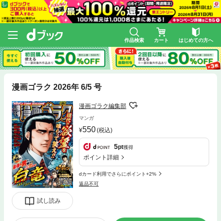
作品検索
カート
はじめての方へ
漫画ゴラク 2026年 6/5 号
漫画ゴラク編集部
マンガ
550
(税込)
5
pt
獲得
ポイント詳細
dカード利用でさらにポイント+2%
返品不可
試し読み