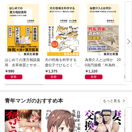
俺を放ってくれません
族たちは破滅が始まる
～（１）
～（１）
はじめての漢方相談薬
犬の性格を科学する
為替介入とは何か 20
大江
局 水草体質とサボテ
遺伝子でひもとく「最
0兆円規模「外為特
学と
ン体質
良の友」の進化
会」が生まれた謎
から
990
1,375
1,320
1,
新着
新着
新着
青年マンガのおすすめ本
もっと見る