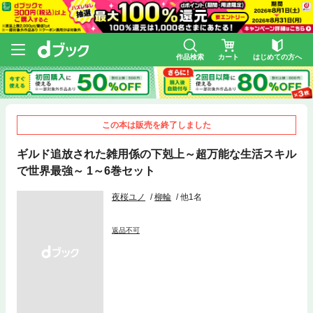
作品検索
カート
はじめての方へ
この本は販売を終了しました
ギルド追放された雑用係の下剋上～超万能な生活スキル
で世界最強～ 1～6巻セット
夜桜ユノ
柳輪
他1名
返品不可