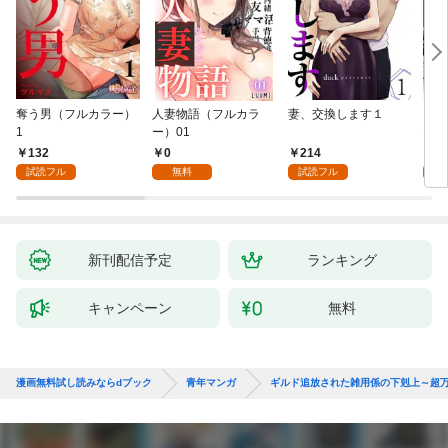
奪う男（フルカラー）
人妻物語（フルカラ
妻、交換します１
ごめ
1
ー）01
ない
132
0
214
1
試読フル
無料
試読フル
試
新刊配信予定
ランキング
キャンペーン
無料
漫画無料試し読みならdブック
青年マンガ
ギルド追放された雑用係の下剋上～超万