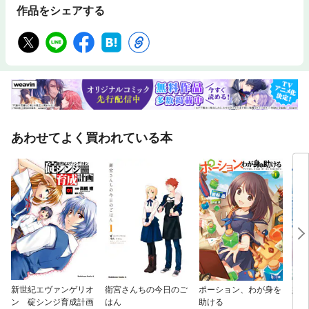
作品をシェアする
あわせてよく買われている本
新世紀エヴァンゲリオ
衛宮さんちの今日のご
ポーション、わが身を
嫌わ
ン 碇シンジ育成計画
はん
助ける
し 