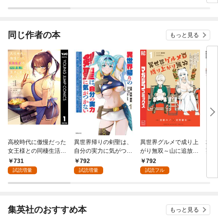
法】
眷属
りま
同じ作者の本
もっと見る
高校時代に傲慢だった
異世界帰りの剣聖は、
異世界グルメで成り上
地味
女王様との同棲生活は
自分の実力に気がつか
がり無双～山に追放さ
英雄
意外と居心地が悪くな
ない ～ＳＳＳランク
れたので、のんびりキ
ない
731
792
792
7
い 1
の隠しクエストを受け
ャンプを楽しんでいた
ら、
試読増量
試読増量
試読フル
て帰ってきたらレベル
らいつの間にか強くな
信で
１のＦ級探索者になっ
っていて、王侯貴族や
す～
たけど、異世界で鍛え
実力者たちが俺を放っ
上げた剣術が強すぎて
ておいてくれません。
集英社のおすすめ本
もっと見る
王女やＳ級英雄たちが
一方、俺を追放した貴