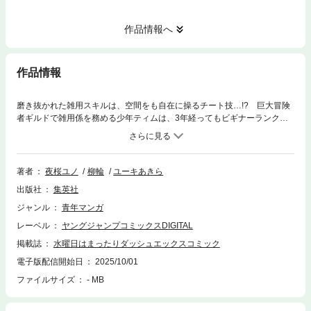
作品情報へ
作品情報
磨き抜かれた雑用スキルは、空間をも自在に操るチート技…!? 巨大冒険
者ギルドで雑用係を務める少年ティムは、3年経ってもビギナーランクか
ら上がれず、陰湿なイジメに遭っていた。ある日、ギルド長ギルネリーゼ
から呼び出しを受けたことから、剣も魔法も才能ゼロだったティムの運命
は、大きく転がり始める…！ 冤罪をかけられてギルドから追放されたも
のの、彼を信じる美少女ギルド長がなぜかついてきてしまう。しかしティ
著者
夜桜ユノ
柳輪
ユーキあきら
ムは、彼女も驚くほどの才能を秘めていた…!! 心優しき少年の無自覚無
出版社
集英社
双ファンタジー、堂々の開幕!!
ジャンル
青年マンガ
レーベル
ヤングジャンプコミックスDIGITAL
掲載誌
水曜日はまったりダッシュエックスコミック
電子版配信開始日
2025/10/01
ファイルサイズ
- MB