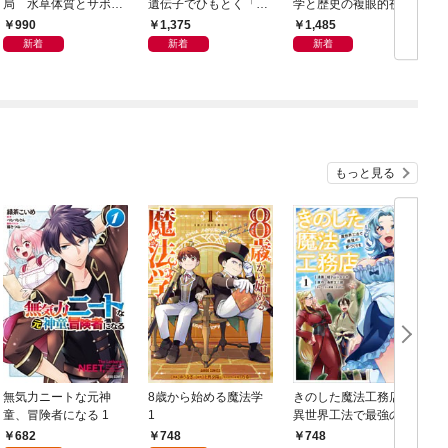
局 水草体質とサボテ
遺伝子でひもとく「最
学と歴史の複眼的視点
N
ン体質
良の友」の進化
から
990
1,375
1,485
新着
新着
新着
もっと見る
無気力ニートな元神
8歳から始める魔法学
きのした魔法工務店
童、冒険者になる 1
1
異世界工法で最強の家
づくりを（コミック）
682
748
748