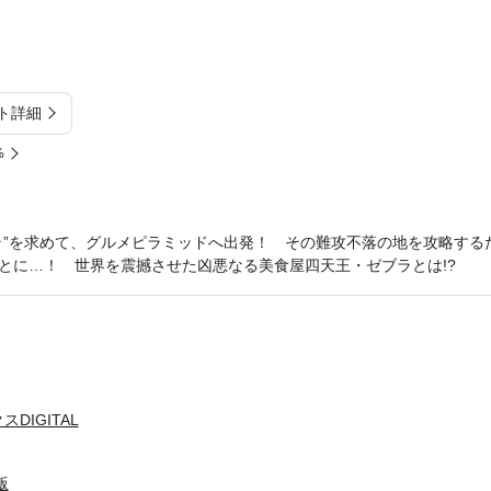
ト詳細
%
ラ”を求めて、グルメピラミッドへ出発！ その難攻不落の地を攻略する
とに…！ 世界を震撼させた凶悪なる美食屋四天王・ゼブラとは!?
DIGITAL
版