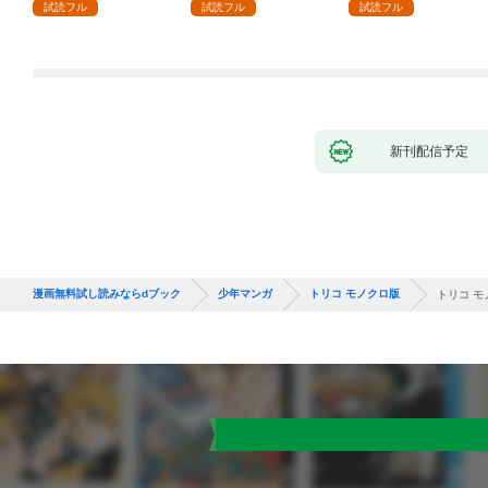
師は給料泥棒だと魔術
ローライフを夢見る
試読フル
試読フル
試読フル
大学をクビになった
が、不届き者を倒して
が、出世した元教え子
いたら『最果ての魔
たちのおかげで何も困
女』と呼ばれるように
らない件～ 第1話
なる～ 第1話
新刊配信予定
漫画無料試し読みならdブック
少年マンガ
トリコ モノクロ版
トリコ モ