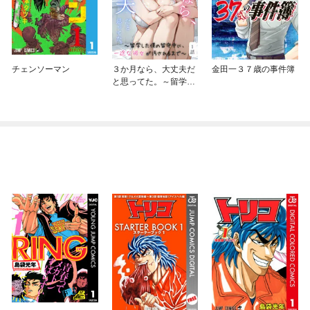
チェンソーマン
３か月なら、大丈夫だ
金田一３７歳の事件簿
と思ってた。～留学し
た僕の留守中に、一途
な彼女が汚されるまで
～