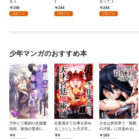
る 1
1
言って 1
198
244
244
試読フル
試読フル
試読フル
少年マンガのおすすめ本
万年ヒラ教師の支援魔
社畜過ぎて仕事を辞め
少女は異世界で『殺戮
術師、最強の賢者にな
ることにした天才宮廷
の才能』に目覚める(話
る～不人気の支援魔術
魔術師～辺境の地でス
売り) #1
0
0
165