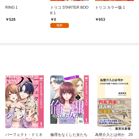
RING 1
トリコ STARTER BOO
トリコ カラー版 1
K 1
0
528
653
無料
パーフェクト・ドミネ
倫理をなくした女たち
為替介入とは何か 20