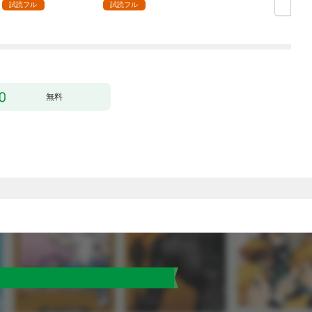
１
試読フル
試読フル
行
無料