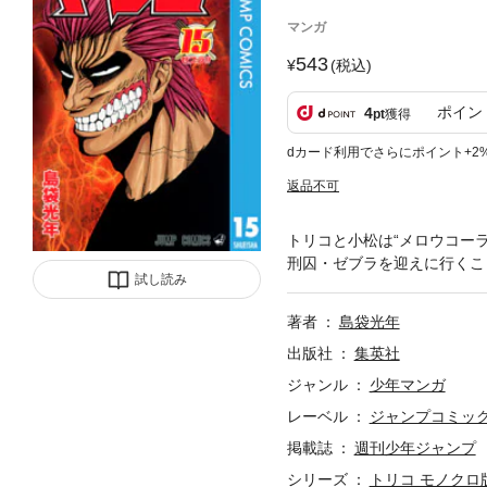
マンガ
543
(税込)
ポイン
4
pt
獲得
dカード利用でさらにポイント+2
返品不可
トリコと小松は“メロウコー
刑囚・ゼブラを迎えに行くこ
試し読み
著者
島袋光年
出版社
集英社
ジャンル
少年マンガ
レーベル
ジャンプコミックス
掲載誌
週刊少年ジャンプ
シリーズ
トリコ モノクロ