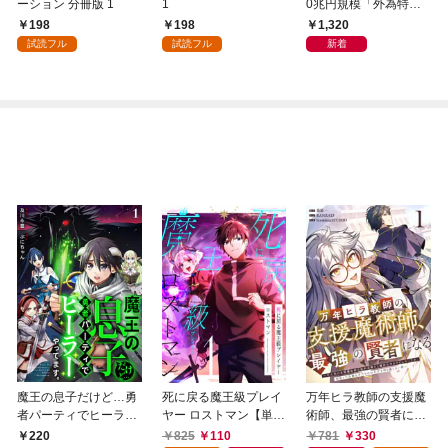
ーション 分冊版 1
1
0兆円規模「外為特
会」が生まれた謎
198
198
1,320
試読フル
試読フル
新着
魔王の息子だけど…勇
死に戻る魔王級プレイ
万年ヒラ教師の支援魔
者パーティでヒーラー
ヤー ロストマン【単行
術師、最強の賢者にな
やってます。1
本版】 1巻
る～不人気の支援魔術
825
110
781
330
220