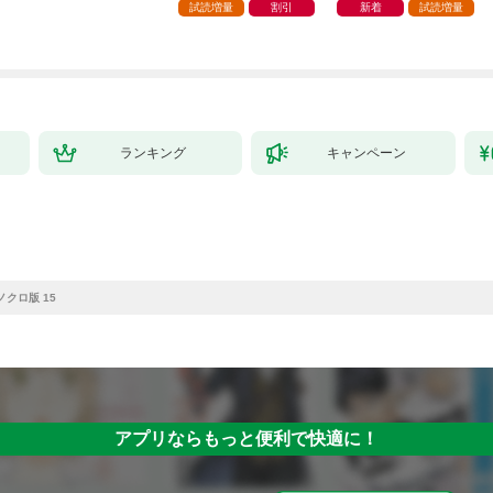
師は給料泥棒だと魔術
試読増量
割引
新着
試読増量
大学をクビになった
が、出世した元教え子
たちのおかげで何も困
らない件～【単行本
版】 1巻
ランキング
キャンペーン
ノクロ版 15
アプリならもっと便利で快適に！