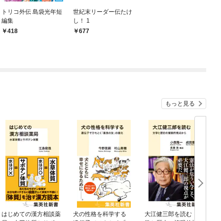
トリコ外伝 島袋光年短
世紀末リーダー伝たけ
編集
し！ 1
418
677
もっと見る
はじめての漢方相談薬
犬の性格を科学する
大江健三郎を読む 文
ヤ