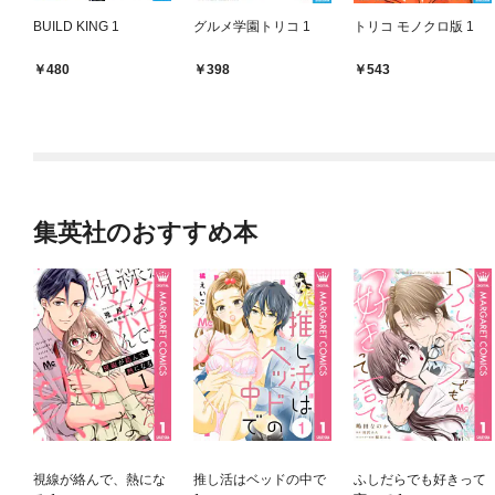
BUILD KING 1
グルメ学園トリコ 1
トリコ モノクロ版 1
480
398
543
集英社のおすすめ本
視線が絡んで、熱にな
推し活はベッドの中で
ふしだらでも好きって