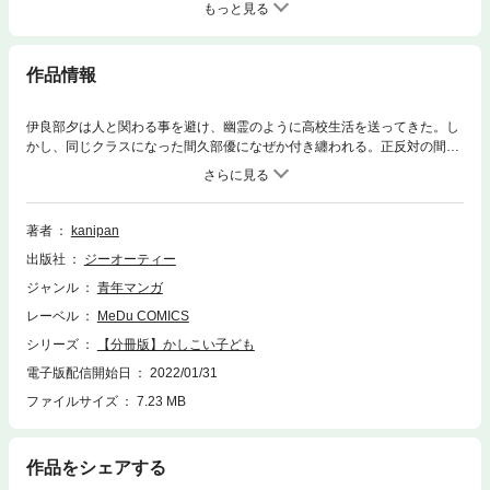
もっと見る
作品情報
伊良部夕は人と関わる事を避け、幽霊のように高校生活を送ってきた。し
かし、同じクラスになった間久部優になぜか付き纏われる。正反対の間久
部に関わることで心を許し始める伊良部。だが、間久部にはある事情があ
ってーー？ 血の繋がり同士にまともな倫理は通用しない。逃げて、迷っ
て、出会ったふたりの物語。※この作品は『COMIC MeDu』掲載時のもの
です。単行本版と内容が異なる場合がございます。
著者
kanipan
出版社
ジーオーティー
ジャンル
青年マンガ
レーベル
MeDu COMICS
シリーズ
【分冊版】かしこい子ども
電子版配信開始日
2022/01/31
ファイルサイズ
7.23 MB
作品をシェアする