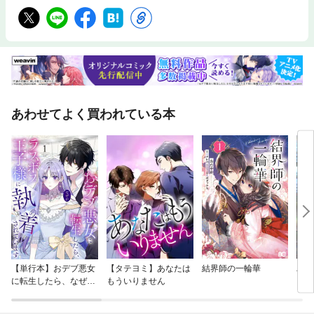
あわせてよく買われている本
【単行本】おデブ悪女
【タテヨミ】あなたは
結界師の一輪華
バッ
に転生したら、なぜか
もういりません
ロイ
ラスボス王子様に執着
今世
されています
りが