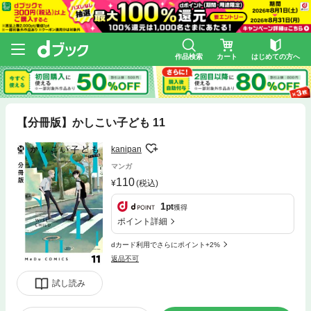
作品検索
カート
はじめての方へ
【分冊版】かしこい子ども 11
kanipan
マンガ
110
(税込)
1
pt
獲得
ポイント詳細
dカード利用でさらにポイント+2%
返品不可
試し読み