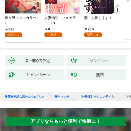
奪う男（フルカラー）
人妻物語（フルカラ
妻、交換します１
ごめ
1
ー）01
ない
132
0
214
1
試読フル
無料
試読フル
試
新刊配信予定
ランキング
キャンペーン
無料
漫画無料試し読みならdブック
青年マンガ
【分冊版】かしこい子ども
【分
アプリならもっと便利で快適に！