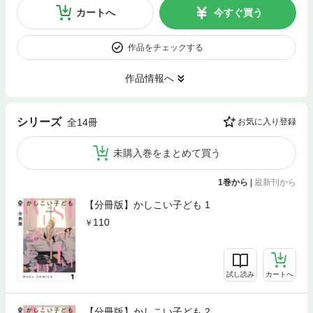
カートへ
今すぐ買う
作品をチェックする
作品情報へ
シリーズ
全14冊
お気に入り登録
未購入巻をまとめて買う
1巻から
|
最新刊から
【分冊版】かしこい子ども 1
110
試し読み
カートへ
【分冊版】かしこい子ども 2