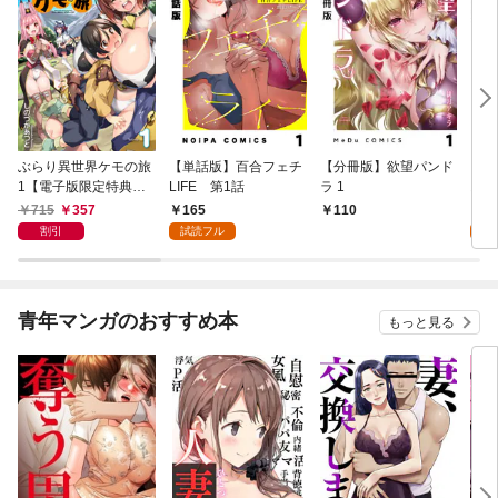
ぶらり異世界ケモの旅
【単話版】百合フェチ
【分冊版】欲望パンド
【単
1【電子版限定特典付
LIFE 第1話
ラ 1
おば
き】
715
357
165
1
110
割引
試読フル
試
青年マンガのおすすめ本
もっと見る