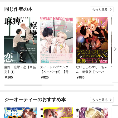
てく
OMI
同じ作者の本
もっと見る
麻痺・痙攣・恋【単話
スイートハプニング
ないしょのマリーちゃ
愛の
売】(1)
【ペーパー付】【電子
ん 新装版【ペーパー
ーパ
限定ペーパー付】
付】【電子限定ペーパ
ペー
165
825
880
8
ー付】
ジーオーティーのおすすめ本
もっと見る