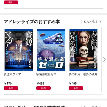
割引
アドレナライズのおすすめ本
もっと見る
資源マフィア
宇宙潜航艇ゼロ
夢の断片、悪夢の破片
星間
Ⅱ
覚め
770
495
495
4
新着
新着
新着