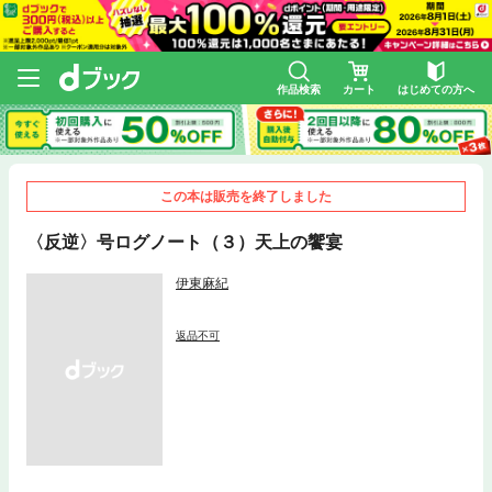
作品検索
カート
はじめての方へ
この本は販売を終了しました
〈反逆〉号ログノート（３）天上の饗宴
伊東麻紀
返品不可