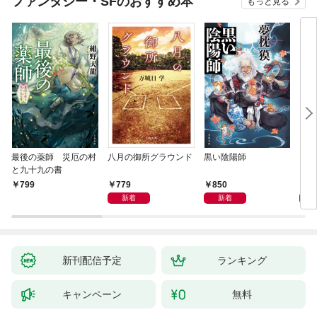
ファンタジー・SFのおすすめ本
もっと見る
最後の薬師 災厄の村
八月の御所グラウンド
黒い陰陽師
レム
と九十九の書
779
850
4,
799
新着
新着
新刊配信予定
ランキング
キャンペーン
無料