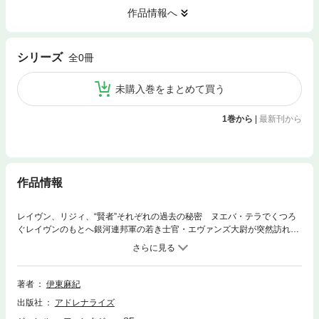
作品情報へ
シリーズ
全0冊
未購入巻をまとめて買う
1巻から
|
最新刊から
作品情報
レイヴン、リジィ、“賢者”それぞれの過去の秘密 ヌエバ・テラでくつろ
ぐレイヴンのもとへ銀河連邦軍の若き士官・エヴァンズ大尉が突然訪れ
た。半ば強引に連れていかれた高級ホテルの一室には、8年ぶりに再会す
るレイヴンの妹ベレニスがいた。 彼女の目的は、自分の夫でレイヴンの
かつての婚約者ミシェル・ディラック准将の死の謎を解き、復讐を果たす
ことだった。否応ない彼女のやり方に協力を余儀なくされたレイヴンは、
著者
伊東麻紀
惑星〈第七天〉の地を再び訪れるはめにおちいった。 そこでは、ルルー
出版社
アドレナライズ
ジュ一族の愛と憎しみが渦巻いていた。かつて全てを賭けて捨てたはずの