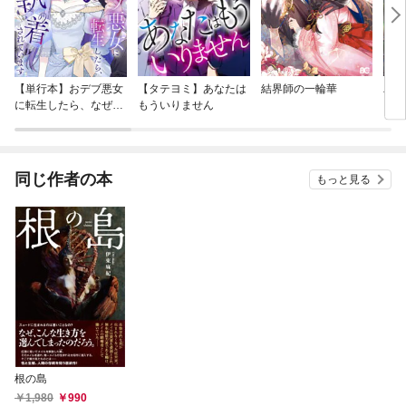
【単行本】おデブ悪女
【タテヨミ】あなたは
結界師の一輪華
バッ
に転生したら、なぜか
もういりません
ロイ
ラスボス王子様に執着
今世
されています
りが
てく
OMI
同じ作者の本
もっと見る
根の島
1,980
990