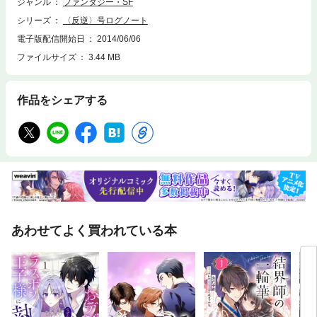
「ルルージュ」の名がレイヴンを苦しめる……。愛と憎しみの“ニュー・ス
ジャンル
ファンタジー・SF
ペースオペラ”第3弾。●伊東麻紀（いとう・まき）茨城県生まれ。お茶の
シリーズ
〈反逆〉号ログノート
水女子大学理学部化学科中退。大学時代はＳＦ研究会に所属。『宝剣物
語』シリーズ、『エストレリャ国異聞』シリーズ（ともに大陸書房）、
電子版配信開始日
2014/06/06
『海賊ランスロット・華麗なる冒険』シリーズ（角川書店）、『特殊工作
ファイルサイズ
3.44 MB
員アンジェラ』シリーズ（朝日ソノラマ）などの著書がある。
作品をシェアする
あわせてよく買われている本