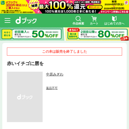
作品検索
カート
はじめての方へ
この本は販売を終了しました
赤いイチゴに唇を
中原みぎわ
返品不可