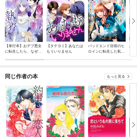
【単行本】おデブ悪女
【タテヨミ】あなたは
バッドエンド目前のヒ
結界
に転生したら、なぜか
もういりません
ロインに転生した私、
ラスボス王子様に執着
今世では恋愛するつも
されています
りがチートな兄が離し
てくれません！？@C
OMIC
同じ作者の本
もっと見る