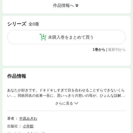
作品情報へ
シリーズ
全0冊
未購入巻をまとめて買う
1巻から
|
最新刊から
作品情報
あなたが好きです。ドキドキしすぎて目を合わせることすらできないくら
い…。同姓同名の佐東一吾に、思いっきり片想いの苺が、ひょんな誤解か
ら両想いに！？だけどこれは、決してかなうハズのない夢のようなも
の…！？
著者
中原みぎわ
出版社
小学館