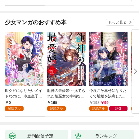
少女マンガのおすすめ本
もっと見る
即クビになりたいメイ
龍神の最愛婚 ～捨てら
今度こそ幸せになりた
鬼条
ドなのに、冷血皇子に
れた姫巫女の幸福な嫁
くて離婚を決意したと
見初
執着されています第1
入り～: 1
ころ、無表情な旦那様
～１
0
165
198
99
1
話
が「愛してる」と言っ
試読フル
試読フル
試読フル
割引
試
てきました。1
新刊配信予定
ランキング