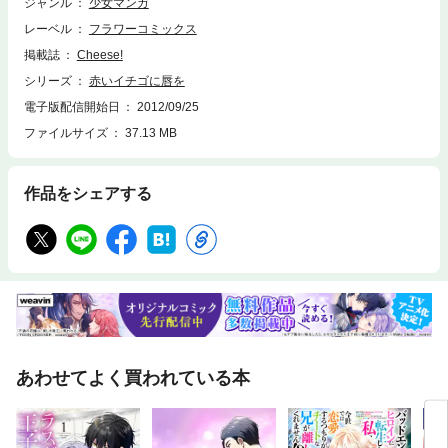
ジャンル
少女マンガ
レーベル
フラワーコミックス
掲載誌
Cheese!
シリーズ
赤いイチゴに唇を
電子版配信開始日
2012/09/25
ファイルサイズ
37.13 MB
作品をシェアする
あわせてよく買われている本