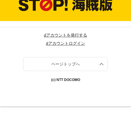
dアカウントを発行する
dアカウントログイン
ページトップへ
(c) NTT DOCOMO