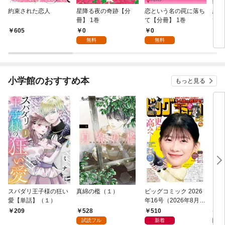
約束された恋人
星降る夜の奇跡【分
恋という名の罠に落ち
恋と
冊】 1巻
て【分冊】 1巻
て【
0
0
605
5
無料
無料
小学館のおすすめ本
もっと見る
スパダリ王子様の狂い
真綿の檻（１）
ビッグコミック 2026
こん
愛【単話】（１）
年16号（2026年8月7
（１
日発売）
528
510
5
209
試読フル
新着
試