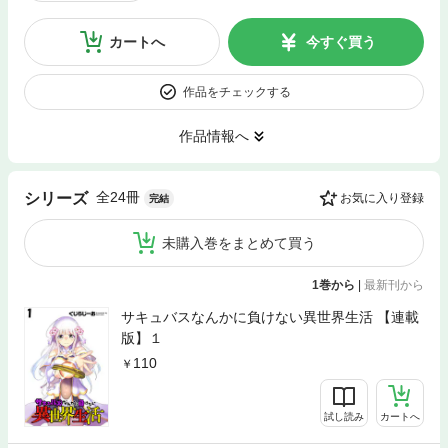
カートへ
今すぐ買う
作品をチェックする
作品情報へ
全24冊
シリーズ
お気に入り登録
完結
未購入巻をまとめて買う
1巻から
|
最新刊から
サキュバスなんかに負けない異世界生活 【連載
版】１
110
試し読み
カートへ