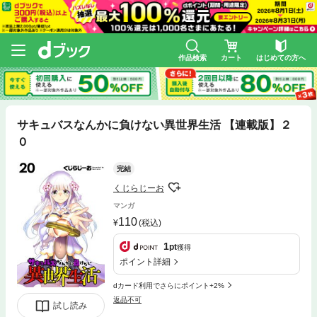
作品検索
カート
はじめての方へ
サキュバスなんかに負けない異世界生活 【連載版】２
０
完結
くじらじーお
マンガ
110
(税込)
1
pt
獲得
ポイント詳細
dカード利用でさらにポイント+2%
返品不可
試し読み