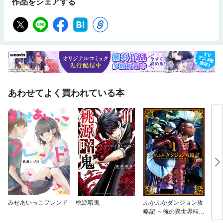
作品をシェアする
あわせてよく買われている本
みせあいっこフレンド
桃源暗鬼
ふかふかダンジョン攻
スピ
略記 ～俺の異世界転生
冒険譚～