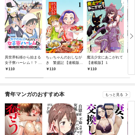
異世界転移から始まる
ちぃちゃんのおしなが
魔法少女にあこがれて
ガー
女子寮ハーレム！？ ～
き 繁盛記 【連載版】
【連載版】１
ィー
管理人として働く人間
１
110
110
110
1
と恋する魔族娘たち～
【連載版】０
青年マンガのおすすめ本
もっと見る