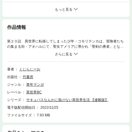
もっと見る
作品情報
第２０話 異世界に転移してしまった少年・コモリテンカは、冒険者たち
の集まる街・アオハルにて、聖女アメリアに導かれ「聖剣の勇者」となっ
た――。のだが、この勇者の大切な資質の一つが、大問題！ 純潔でない
といけないのだ!! おりしも、淫魔王による「全人類淫乱化計画」が発
動。聖剣の勇者として、世界と己の純潔を守らなければ！本当に世界を守
ることが幸せなのかわからないけど、とりあえず頑張れ、勇者テンカ！※
著者
くじらじーお
この作品はWEBコミックサイト「WEBコミックガンマぷらす」にて掲載
出版社
竹書房
されたものです。
ジャンル
青年マンガ
レーベル
異世界BC
シリーズ
サキュバスなんかに負けない異世界生活 【連載版】
電子版配信開始日
2022/11/25
ファイルサイズ
7.93 MB