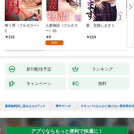
奪う男（フルカラー）
人妻物語（フルカラ
妻、交換します１
ごめ
1
ー）01
ない
0
132
214
1
無料
新刊配信予定
ランキング
キャンペーン
無料
漫画無料試し読みならdブック
青年マンガ
サキュバスなんかに負けない異世界生活
アプリならもっと便利で快適に！