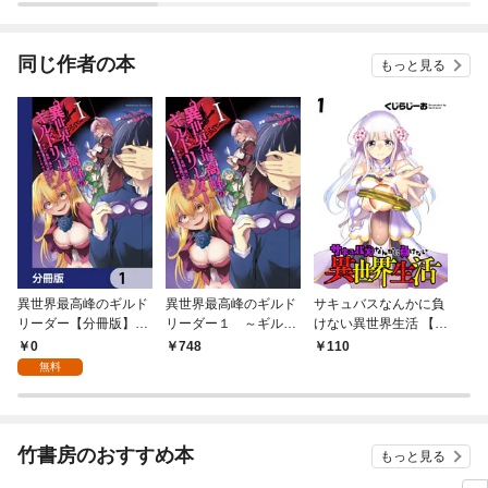
同じ作者の本
もっと見る
異世界最高峰のギルド
異世界最高峰のギルド
サキュバスなんかに負
リーダー【分冊版】
リーダー１ ～ギルド
けない異世界生活 【連
1
最弱の僕だけど、ギル
載版】１
0
748
110
メン全員の愛が重くて
無料
ギルドをやめられませ
ん～
竹書房のおすすめ本
もっと見る