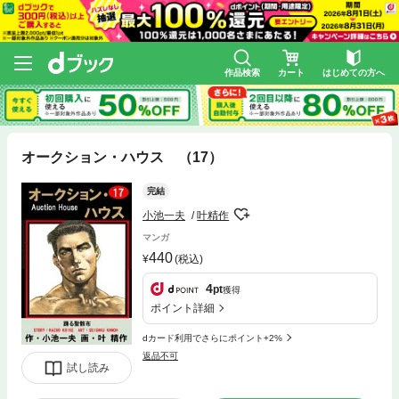
作品検索
カート
はじめての方へ
オークション・ハウス （17）
完結
小池一夫
叶精作
マンガ
440
(税込)
4
pt
獲得
ポイント詳細
dカード利用でさらにポイント+2%
返品不可
試し読み