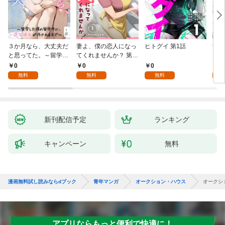
３か月なら、大丈夫だ
妻よ、僕の恋人になっ
ヒトグイ 第1話
世界
と思ってた。～留学し
てくれませんか？ 第1
レベ
た僕の留守中に、一途
話
0
0
0
0
な彼女が汚されるまで
無料
無料
無料
～ 1話
新刊配信予定
ランキング
キャンペーン
無料
漫画無料試し読みならdブック
青年マンガ
オークション・ハウス
オークシ
アプリならもっと便利で快適に！