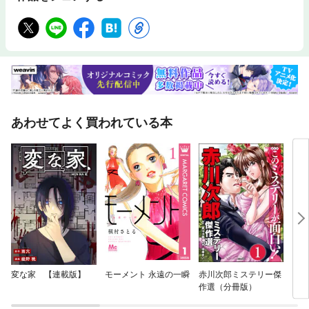
あわせてよく買われている本
変な家 【連載版】
モーメント 永遠の一瞬
赤川次郎ミステリー傑
イム
作選（分冊版）