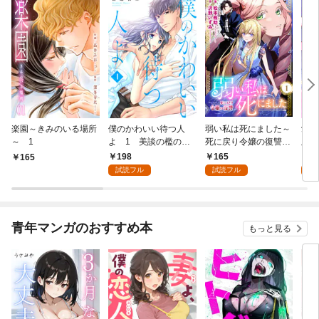
楽園～きみのいる場所
僕のかわいい待つ人
弱い私は死にました～
愛し
～ 1
よ 1 美談の檻のな
死に戻り令嬢の復讐
版】
か
～ 1
198
165
4
165
試読フル
試読フル
試
青年マンガのおすすめ本
もっと見る