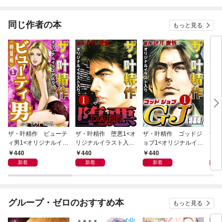
同じ作者の本
もっと見る
ザ・叶精作 ビューテ
ザ・叶精作 堕悪1<オ
ザ・叶精作 ゴッドジ
ザ・
ィ男1<オリジナルイラ
リジナルイラスト入り
ョブ1<オリジナルイラ
てな
スト入り特装版>
特装版>
スト入り特装版>
くな
440
440
440
4
新着
新着
新着
グループ・ゼロのおすすめ本
もっと見る