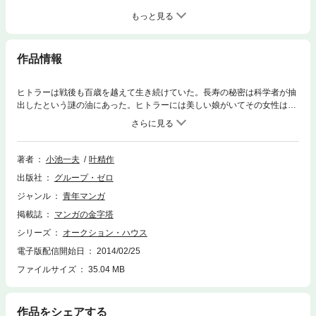
もっと見る
作品情報
ヒトラーは戦後も百歳を越えて生き続けていた。長寿の秘密は科学者が抽
出したという謎の油にあった。ヒトラーには美しい娘がいてその女性は暗
殺者として最強であり、また女体は世界一といえるほど美味であるとい
う。ヒトラーは柳宗厳の能力を認めその遺伝子を欲しがる。そして娘と柳
宗厳との間の子を得るため強制的に結婚させようとする。柳宗厳はそこで
「本物」の「聖骸布」の入った柩を目の当たりにした。真の聖骸布がこの
著者
小池一夫
叶精作
世に存在しうるのか！？ そしてその真贋を判定することなど可能なの
出版社
グループ・ゼロ
か！？収録作「レンブラント企業体12～14」ほか「踊る聖骸布1～2」
「シェイクスピアの時計1」の全6話を収録。
ジャンル
青年マンガ
掲載誌
マンガの金字塔
シリーズ
オークション・ハウス
電子版配信開始日
2014/02/25
ファイルサイズ
35.04 MB
作品をシェアする