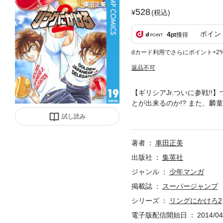
528
(税込)
ポイン
4
pt
獲得
dカード利用でさらにポイント+2
返品不可
【ギリシアJr.ついに参戦!
とが出来るのか!? また、麟
の証、カイザーナックルを手に
試し読み
著者
車田正美
出版社
集英社
ジャンル
少年マンガ
掲載誌
スーパージャンプ
シリーズ
リングにかけろ2
電子版配信開始日
2014/04