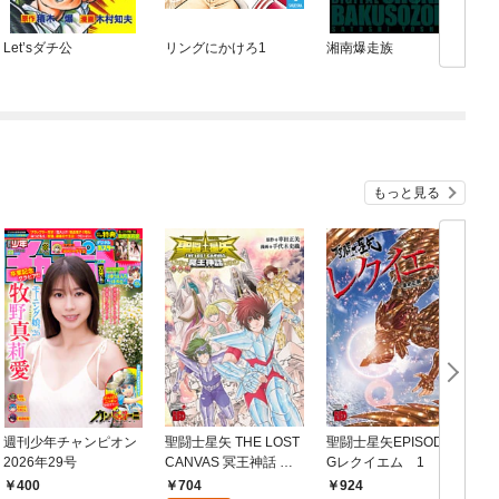
Let’sダチ公
リングにかけろ1
湘南爆走族
もっと見る
週刊少年チャンピオン
聖闘士星矢 THE LOST
聖闘士星矢EPISODE.
2026年29号
CANVAS 冥王神話 番
Gレクイエム 1
外編
704
400
924