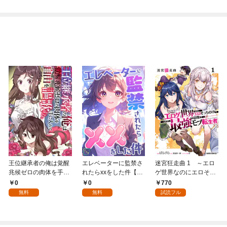
王位継承者の俺は覚醒
エレベーターに監禁さ
迷宮狂走曲 1 ～エロ
兆候ゼロの肉体を手に
れたらxxをした件【全
ゲ世界なのにエロそっ
入れて自由を謳歌す
年齢版】(1)
ちのけでひたすら最強
0
0
770
る。1
を目指すモブ転生者～
無料
無料
試読フル