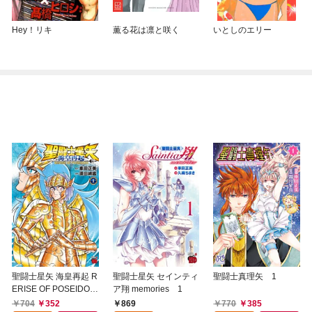
Hey！リキ
薫る花は凛と咲く
いとしのエリー
聖闘士星矢 海皇再起 R
聖闘士星矢 セインティ
聖闘士真理矢 1
ERISE OF POSEIDON
ア翔 memories 1
1
704
352
869
770
385