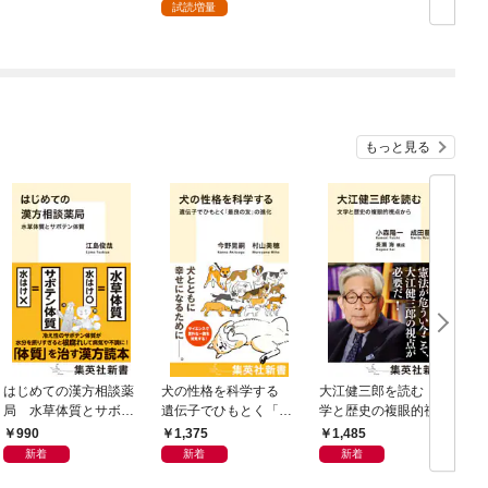
試読増量
もっと見る
はじめての漢方相談薬
犬の性格を科学する
大江健三郎を読む 文
ヤ
局 水草体質とサボテ
遺伝子でひもとく「最
学と歴史の複眼的視点
N
ン体質
良の友」の進化
から
990
1,375
1,485
新着
新着
新着