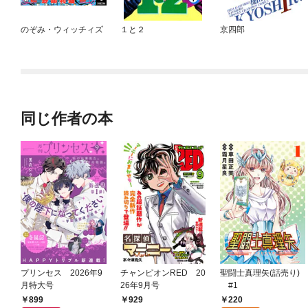
のぞみ・ウィッチィズ
１と２
京四郎
同じ作者の本
プリンセス 2026年9
チャンピオンRED 20
聖闘士真理矢(話売り)
月特大号
26年9月号
#1
899
220
929