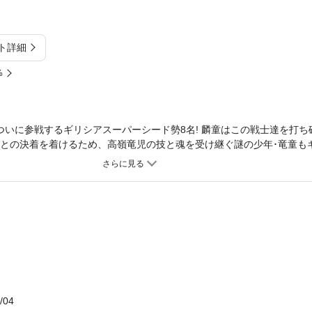
ト詳細
%
!】ついに参戦するギリシアスーパーシード勢8名! 麟童はこの戦士達を打
童との決着を着けるため、高嶺竜児の技と魂を受け継ぐ謎の少年･竜童もギリ
するのは誰だ!!
/04