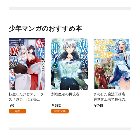
少年マンガのおすすめ本
転生したけどステータ
創成魔法の再現者 1
きのした魔法工務店
ス「魅力」に全振
異世界工法で最強の家
り！？(1)
づくりを（コミック）
0
682
748
１
無料
試読フル