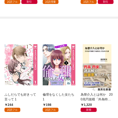
試読フル
割引
試読増量
試読フル
割引
ふしだらでも好きって
倫理をなくした女たち
為替介入とは何か 20
言って 1
1
0兆円規模「外為特
会」が生まれた謎
244
198
1,320
試読フル
試読フル
新着