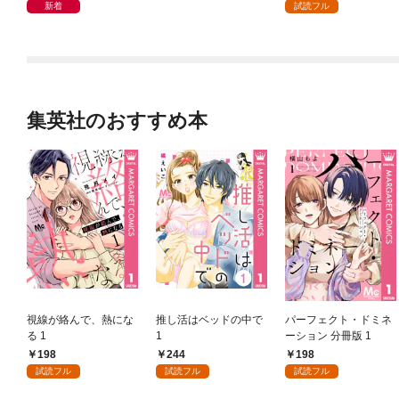
新着
試読フル
集英社のおすすめ本
視線が絡んで、熱にな
推し活はベッドの中で
パーフェクト・ドミネ
る 1
1
ーション 分冊版 1
198
244
198
試読フル
試読フル
試読フル