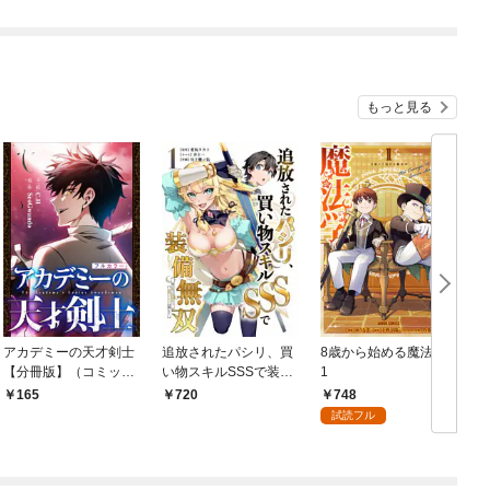
もっと見る
アカデミーの天才剣士
追放されたパシリ、買
8歳から始める魔法学
【分冊版】（コミッ
い物スキルSSSで装備
1
ク） １話【フルカラ
無双 ～買ったモノを
748
165
720
ー】
超強化して最強パーテ
試読フル
ィー目指します～【単
行本版】 1巻