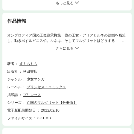
もっと見る
作品情報
オンブロディア国の王位継承権第一位の王女・アリアとルネの結婚を画策
し、動き出すルビニス伯。ルネは、そしてマルグリットはどうする――
―!?【※この商品は「亡国のマルグリット」を１話ごとに分冊したもので
す。購入の際はご注意ください。】
著者
すもももも
出版社
秋田書店
ジャンル
少女マンガ
レーベル
プリンセス・コミックス
掲載誌
プリンセス
シリーズ
亡国のマルグリット【分冊版】
電子版配信開始日
2022/02/10
ファイルサイズ
8.31 MB