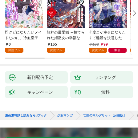
即クビになりたいメイ
龍神の最愛婚 ～捨てら
今度こそ幸せになりた
鬼条
ドなのに、冷血皇子に
れた姫巫女の幸福な嫁
くて離婚を決意したと
見初
執着されています第1
入り～: 1
ころ、無表情な旦那様
～１
0
165
198
99
1
話
が「愛してる」と言っ
試読フル
試読フル
試読フル
割引
試
てきました。1
新刊配信予定
ランキング
キャンペーン
無料
漫画無料試し読みならdブック
少女マンガ
亡国のマルグリット【分冊版】