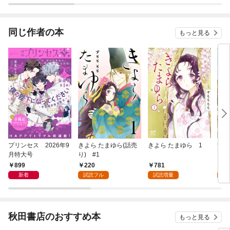
同じ作者の本
もっと見る
プリンセス 2026年9
きよら たまゆら(話売
きよら たまゆら 1
亡国
月特大号
り) #1
【分
899
220
781
1
新着
試読フル
試読増量
試
秋田書店のおすすめ本
もっと見る