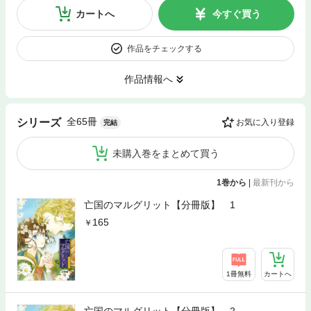
カートへ
今すぐ買う
作品をチェックする
作品情報へ
全65冊
シリーズ
お気に入り登録
完結
未購入巻をまとめて買う
1巻から
|
最新刊から
亡国のマルグリット【分冊版】 1
165
1冊無料
カートへ
亡国のマルグリット【分冊版】 2