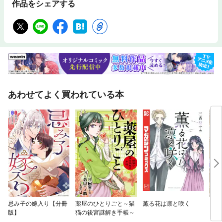
作品をシェアする
あわせてよく買われている本
忌み子の嫁入り【分冊
薬屋のひとりごと～猫
薫る花は凛と咲く
プロ
版】
猫の後宮謎解き手帳～