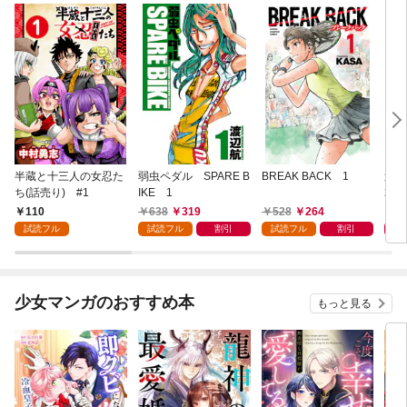
半蔵と十三人の女忍た
弱虫ペダル SPARE B
BREAK BACK 1
週刊
ち(話売り) #1
IKE 1
202
110
638
319
528
264
4
試読フル
試読フル
割引
試読フル
割引
少女マンガのおすすめ本
もっと見る