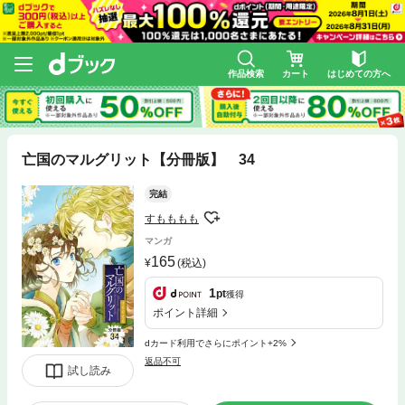
作品検索
カート
はじめての方へ
亡国のマルグリット【分冊版】 34
完結
すもももも
マンガ
165
(税込)
1
pt
獲得
ポイント詳細
dカード利用でさらにポイント+2%
返品不可
試し読み