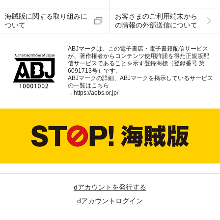
海賊版に関する取り組みに
お客さまのご利用端末から
ついて
の情報の外部送信について
ABJマークは、この電子書店・電子書籍配信サービス
が、著作権者からコンテンツ使用許諾を得た正規版配
信サービスであることを示す登録商標（登録番号 第
6091713号）です。
ABJマークの詳細、ABJマークを掲示しているサービス
の一覧はこちら
→
https://aebs.or.jp/
dアカウントを発行する
dアカウントログイン