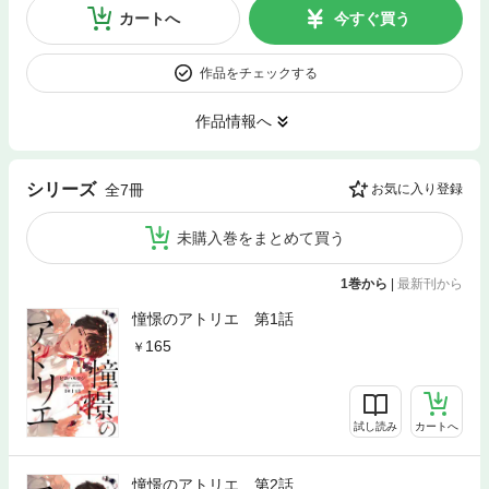
カートへ
今すぐ買う
作品をチェックする
作品情報へ
シリーズ
全7冊
お気に入り登録
未購入巻をまとめて買う
1巻から
|
最新刊から
憧憬のアトリエ 第1話
165
試し読み
カートへ
憧憬のアトリエ 第2話