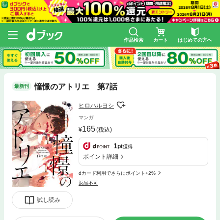
作品検索
カート
はじめての方へ
憧憬のアトリエ 第7話
最新刊
ヒロハルヨシ
マンガ
165
(税込)
1
pt
獲得
ポイント詳細
dカード利用でさらにポイント+2%
返品不可
試し読み