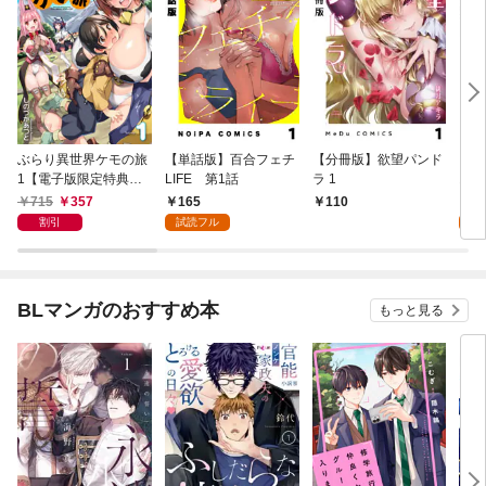
ぶらり異世界ケモの旅
【単話版】百合フェチ
【分冊版】欲望パンド
【単
1【電子版限定特典付
LIFE 第1話
ラ 1
おば
き】
715
357
165
1
110
割引
試読フル
試
BLマンガのおすすめ本
もっと見る