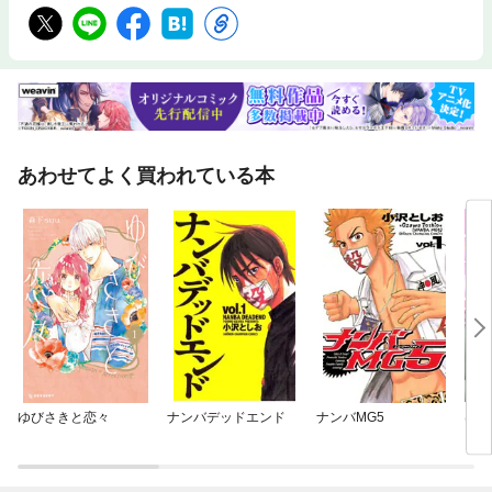
あわせてよく買われている本
ゆびさきと恋々
ナンバデッドエンド
ナンバMG5
はじ
った
い極
らな