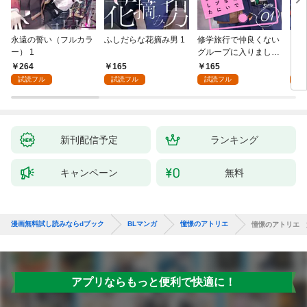
永遠の誓い（フルカラ
ふしだらな花摘み男 1
修学旅行で仲良くない
アル
ー） 1
グループに入りました
にな
【単話版】1巻
最強
264
165
165
0
が、
試読フル
試読フル
試読フル
ら執
す～
新刊配信予定
ランキング
キャンペーン
無料
漫画無料試し読みならdブック
BLマンガ
憧憬のアトリエ
憧憬のアトリエ 
アプリならもっと便利で快適に！