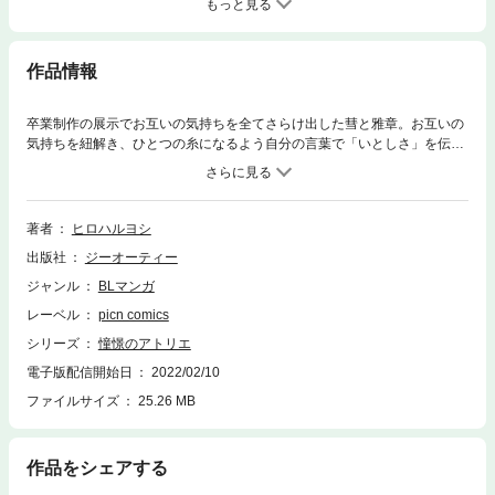
もっと見る
作品情報
卒業制作の展示でお互いの気持ちを全てさらけ出した彗と雅章。お互いの
気持ちを紐解き、ひとつの糸になるよう自分の言葉で「いとしさ」を伝
え、今までのお遊びや興味本位でなく、本当の意味で繋がることができ
た。この先を見据えた2人の恋の行く末は……。
著者
ヒロハルヨシ
出版社
ジーオーティー
ジャンル
BLマンガ
レーベル
picn comics
シリーズ
憧憬のアトリエ
電子版配信開始日
2022/02/10
ファイルサイズ
25.26 MB
作品をシェアする