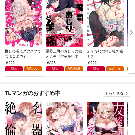
推しの沼にズブズブで
暴君上司のおしりに飴
ふらちな契約と社外秘
俺と
ズボズボです。１
とムチ【電子単行本版
キス１
たい
／限定特典まんが付
と貪
220
825
220
1
き】
版】
新着
試読フル
新着
試読増量
新着
試読フル
試
TLマンガのおすすめ本
もっと見る