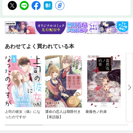
あわせてよく買われている本
上司の彼女（偽）にな
運命の恋人は期限付き
薔薇色ノ約束
♂♀
ったのですが
【単話版】