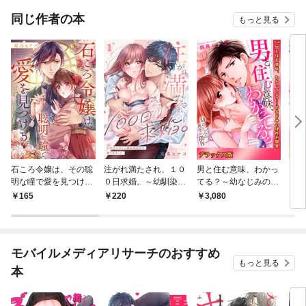
同じ作者の本
もっと見る
石ころ令嬢は、その聡
注がれ満たされ、１０
男と住む意味、わかっ
こん
明な瞳で愛を見つけ
０日求婚。～幼馴染に
てる？～幼なじみの理
って
る。１
サイン済み婚姻届を渡
性が限界【デラックス
なる
165
220
3,080
8
されました１
版】
全版
モバイルメディアリサーチのおすすめ
もっと見る
本