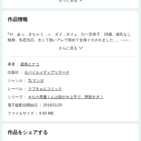
もっと見る
作品情報
｢や…あっ…きちゃう…ッ、ダメ…ダメぇ…!!｣一宮恭子、28歳。彼氏なし
独身。失恋当日、太くて熱いアレで初めて全身イカされました…。――酔
った勢いでイケメン店員さんとHシた私。トロトロに癒された翌日、ナン
トお兄さんが私の職場に出社してきた!? ｢あんなにイッたの、俺初めてな
んだよね｣残業中、彼の迫りくる熱棒でカラダ中が沸騰しそう。ズチュヌ
チュと卑猥な音が響き渡り、疼きが止まらない…。だけど、彼が私に近づ
著者
庭鳥ヒナコ
く理由は他にある様子? 彼の正体って一体…!?
出版社
モバイルメディアリサーチ
ジャンル
TLマンガ
レーベル
ラブきゅんコミック
シリーズ
Ｈな小悪魔くんは脱がせ上手で、野獣すぎ！
電子版配信開始日
2016/11/25
ファイルサイズ
6.60 MB
作品をシェアする