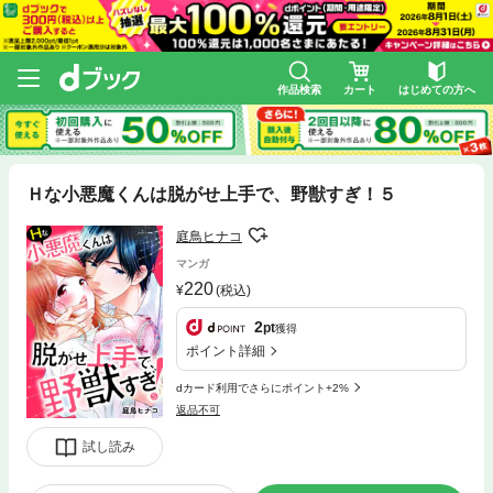
作品検索
カート
はじめての方へ
Ｈな小悪魔くんは脱がせ上手で、野獣すぎ！５
庭鳥ヒナコ
マンガ
220
(税込)
2
pt
獲得
ポイント詳細
dカード利用でさらにポイント+2%
返品不可
試し読み