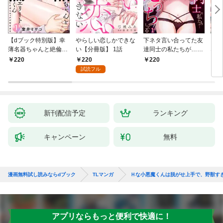
【dブック特別版】幸
やらしい恋しかできな
下ネタ言い合ってた友
「本
薄名器ちゃんと絶倫エ
い【分冊版】 1話
達同士の私たちが…一
なろ
リートくん むさぼりエ
晩中えっちしてる【TL
女が
220
220
220
2
ッチが甘すぎる（分冊
版】(1)
快感
試読フル
版） 【第1話】
た。
新刊配信予定
ランキング
キャンペーン
無料
漫画無料試し読みならdブック
TLマンガ
Ｈな小悪魔くんは脱がせ上手で、野獣す
アプリならもっと便利で快適に！