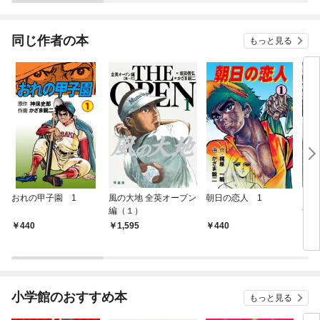
同じ作者の本
もっと見る
おれの甲子園 1
風の大地 全英オープン
朝日の恋人 1
ビッ
編（１）
ナル
22
440
1,595
440
4
小学館のおすすめ本
もっと見る