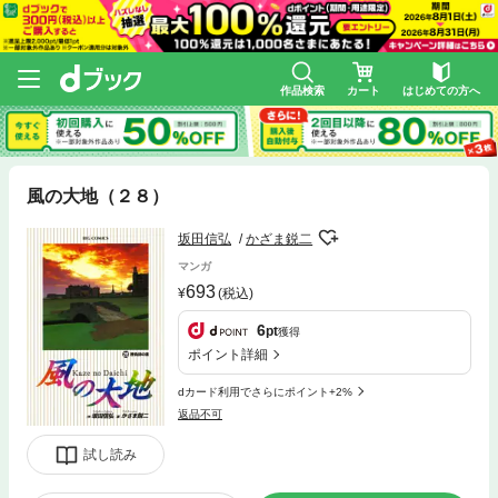
作品検索
カート
はじめての方へ
風の大地（２８）
坂田信弘
かざま鋭二
マンガ
693
(税込)
6
pt
獲得
ポイント詳細
dカード利用でさらにポイント+2%
返品不可
試し読み