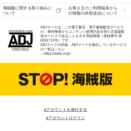
海賊版に関する取り組みに
お客さまのご利用端末から
ついて
の情報の外部送信について
ABJマークは、この電子書店・電子書籍配信サービス
が、著作権者からコンテンツ使用許諾を得た正規版配
信サービスであることを示す登録商標（登録番号 第
6091713号）です。
ABJマークの詳細、ABJマークを掲示しているサービス
の一覧はこちら
→
https://aebs.or.jp/
dアカウントを発行する
dアカウントログイン