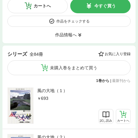
カートへ
今すぐ買う
作品をチェックする
作品情報へ
シリーズ
全84冊
お気に入り登録
未購入巻をまとめて買う
1巻から
|
最新刊から
風の大地（１）
693
試し読み
カートへ
風の大地（２）