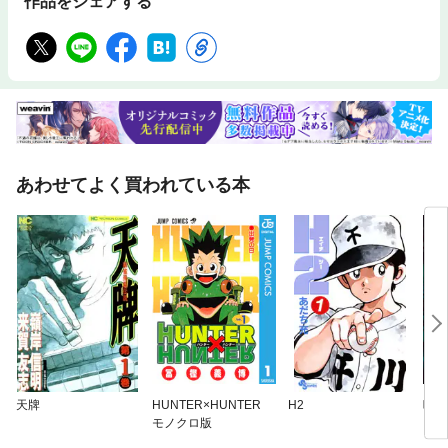
作品をシェアする
あわせてよく買われている本
天牌
HUNTER×HUNTER
H2
呪術
モノクロ版