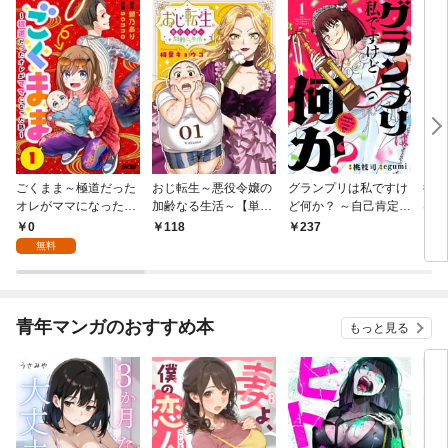
ごくまま～極道だった
おじ転生～悪役令嬢の
グランプリは私ですけ
後宮
オレがママになった話
加齢なる生活～【単
ど何か？ ～自己肯定モ
は謎
～【単話】（１）
話】（１）
ンスターのミスコン無
（１
0
118
237
2
双～【単話】（１）
無料
青年マンガのおすすめ本
もっと見る