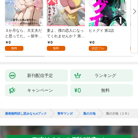
３か月なら、大丈夫だ
妻よ、僕の恋人になっ
ヒトグイ 第1話
世界
と思ってた。～留学し
てくれませんか？ 第1
レベ
た僕の留守中に、一途
話
0
0
0
0
な彼女が汚されるまで
無料
無料
試読フル
～ 1話
新刊配信予定
ランキング
キャンペーン
無料
漫画無料試し読みならdブック
青年マンガ
風の大地
風の大地（２８）