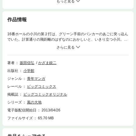
もっと見る
作品情報
16番ホールの小川の第２打は、グリーン手前のバンカーのあごに突っ込ん
でいた。計算通りの飛距離のはずなのにおかしいと、いきり立つ小川。沖
田は、排水口の位置が移動したことを知らなかったから距離を誤ったのだ
と告げる。さらに、ミスショットが続く堀田が、賭けに負けた時の責任を
小川に押し付けようとする。怒った小川は…。
著者
坂田信弘
かざま鋭二
出版社
小学館
ジャンル
青年マンガ
レーベル
ビッグコミックス
掲載誌
ビッグコミックオリジナル
シリーズ
風の大地
電子版配信開始日
2013/04/26
ファイルサイズ
65.70 MB