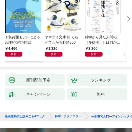
下負荷面モデルによる
ヤマケイ文庫 新 くら
科学から見た人間の
イラ
合理的弾塑性設計
べてわかる野鳥300
〈多様性〉とは何か―
と古
―遺伝科学と疑似科学
4,400
1,320
3,300
6,
新着
新着
新着
新刊配信予定
ランキング
キャンペーン
無料
漫画無料試し読みならdブック
科学・テクノロジー
—新書で入門—アインシュタ