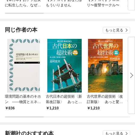
に転生したら、なぜか
もういりません
リ〜復讐サークル〜
が、
ラスボス王子様に執着
ぎて
されています
たち
ね！
同じ作者の本
もっと見る
環境問題の基本のキホ
古代日本の超技術〈新
古代世界の超技術〈改
スマ
ン ――物質とエネル
装改訂版〉 あっと驚
訂新版〉 あっと驚く
世紀
ギー
く「古の匠」の智慧
「巨石文明」の智慧
を守
836
1,210
1,210
7
新潮社のおすすめ本
もっと見る