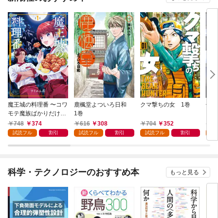
魔王城の料理番 〜コワ
鹿楓堂よついろ日和
クマ撃ちの女 1巻
俺の
モテ魔族ばかりだけ
1巻
ンビ
ど、ホワイトな職場で
る 
748
374
616
308
704
352
7
す〜 1巻
試読フル
割引
試読フル
割引
試読フル
割引
試
科学・テクノロジーのおすすめ本
もっと見る