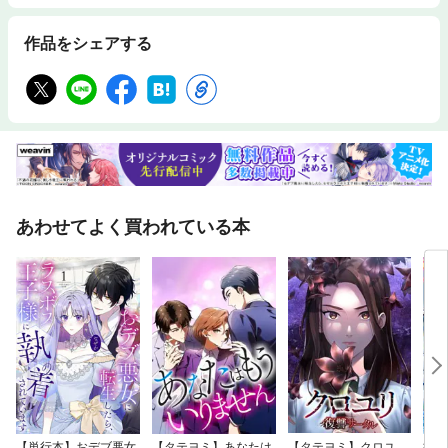
作品をシェアする
あわせてよく買われている本
【単行本】おデブ悪女
【タテヨミ】あなたは
【タテヨミ】クロユ
病弱