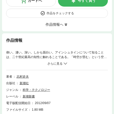
カートへ
今すぐ買う
作品をチェックする
作品情報へ
作品情報
偉い。凄い。深い。しかも面白い。アインシュタインについて知ること
は、二十世紀最高の知性に触れることである。「時空が歪む」という空前
絶後の発想はどこから生まれたのか。無名の役人はいかにしてノーベル賞
科学者となったのか。波乱万丈の人生と業績を辿り、数々の味わい深い名
言からその哲学を知る。「熱狂的ファン」を自任する物理学者が、知の巨
人の魅力を濃縮。ついに、今度こそ相対性理論がわかる！
著者
志村史夫
出版社
新潮社
ジャンル
科学・テクノロジー
レーベル
新潮新書
電子版配信開始日
2012/09/07
ファイルサイズ
1.80 MB