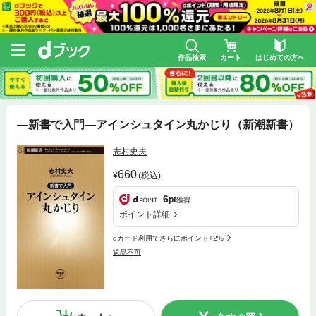
作品検索
カート
はじめての方へ
—新書で入門—アインシュタイン丸かじり（新潮新書）
志村史夫
660
(税込)
6
pt
獲得
ポイント詳細
dカード利用でさらにポイント+2%
返品不可