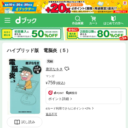
作品検索
カート
はじめての方へ
ハイブリッド版 電脳炎（５）
完結
唐沢なをき
マンガ
759
(税込)
6
pt
獲得
ポイント詳細
dカード利用でさらにポイント+2%
返品不可
試し読み