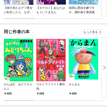
【単行本】おデブ悪女
【タテヨミ】あなたは
病弱な悪役令嬢です
妹は
に転生したら、なぜか
もういりません
が、婚約者が過保護す
ラスボス王子様に執着
ぎて逃げ出したい(私
されています
たち犬猿の仲でしたよ
ね！？)
同じ作者の本
もっと見る
がんばれ みどりちゃ
ウルトラファイト番外
からまん
俺と
ん１
地
499
499
499
8