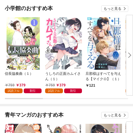
小学館のおすすめ本
もっと見る
信長協奏曲（１）
うしろの正面カムイさ
旦那様はすべてを与え
はじ
ん（１）
る【マイクロ】（１）
（１
759
379
759
379
7
121
試読フル
割引
試読フル
割引
試
青年マンガのおすすめ本
もっと見る