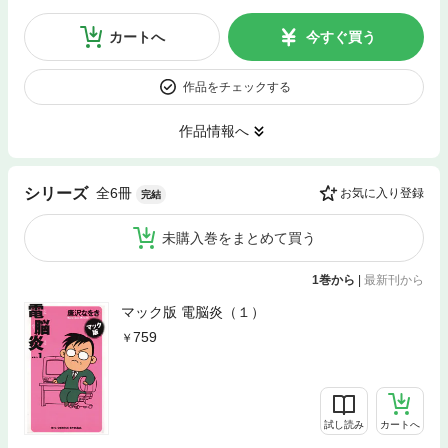
カートへ
今すぐ買う
作品をチェックする
作品情報へ
全6冊
シリーズ
お気に入り登録
完結
未購入巻をまとめて買う
1巻から
|
最新刊から
マック版 電脳炎（１）
759
試し読み
カートへ