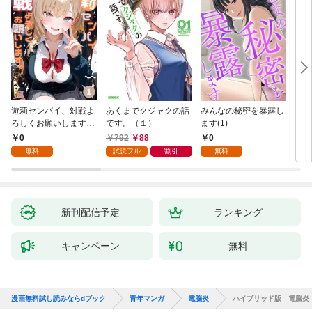
遊莉センパイ、対戦よ
あくまでクジャクの話
みんなの秘密を暴露し
異世
ろしくお願いします。
です。（１）
ます(1)
1
0
792
88
0
7
無料
試読フル
割引
無料
試
新刊配信予定
ランキング
キャンペーン
無料
漫画無料試し読みならdブック
青年マンガ
電脳炎
ハイブリッド版 電脳炎