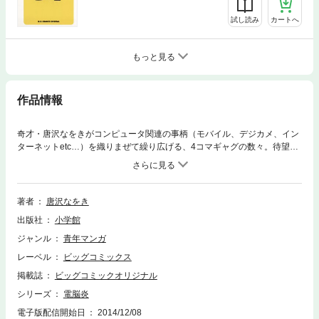
試し読み
カートへ
もっと見る
作品情報
奇才・唐沢なをきがコンピュータ関連の事柄（モバイル、デジカメ、イン
ターネットetc…）を織りまぜて繰り広げる、4コマギャグの数々。待望の
第5巻！
著者
唐沢なをき
出版社
小学館
ジャンル
青年マンガ
レーベル
ビッグコミックス
掲載誌
ビッグコミックオリジナル
シリーズ
電脳炎
電子版配信開始日
2014/12/08