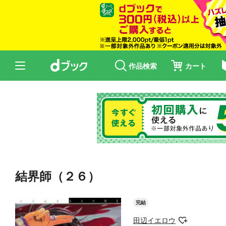
作品検索
カート
結界師（２６）
完結
田辺イエロウ