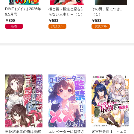
DIME (ダイム) 2026年
極と蕾～極道と恋を知
その男、沼につき。
9.5月号
らない人妻と～（１）
（１）
800
583
583
新着
試読フル
試読フル
王位継承者の俺は覚醒
エレベーターに監禁さ
迷宮狂走曲 1 ～エロ