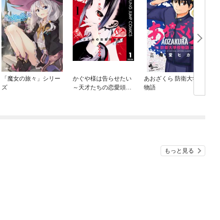
「魔女の旅々」シリー
かぐや様は告らせたい
あおざくら 防衛大学校
O
ズ
～天才たちの恋愛頭脳
物語
戦～
もっと見る