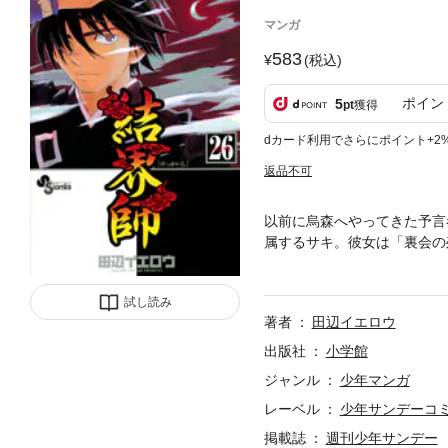
マンガ
583
(税込)
ポイン
5
pt
獲得
dカード利用でさらにポイント+2
返品不可
以前に烏森へやってきた予言
属するサキ。彼女は「裏会の
たサキを待っていたのは主人
試し読み
著者
田辺イエロウ
出版社
小学館
ジャンル
少年マンガ
レーベル
少年サンデーコ
掲載誌
週刊少年サンデー