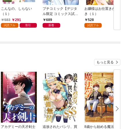
こんなの、しらない
プチコミック【デジタ
お嬢様はお仕置きが好
（１）
ル限定 コミックス試し
き（１）
読み特典付き】 2026
583
291
689
528
年9月号（2026年8月7
試読フル
割引
新着
試読フル
日発売）
もっと見る
アカデミーの天才剣士
追放されたパシリ、買
8歳から始める魔法学