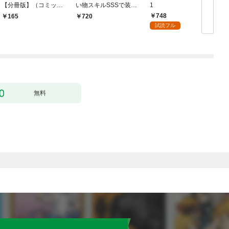
【分冊版】（コミッ
い物スキルSSSで装備
1
ク） １話【フルカラ
無双 ～買ったモノを
748
165
720
ー】
超強化して最強パーテ
試読フル
ィー目指します～【単
行本版】 1巻
無料