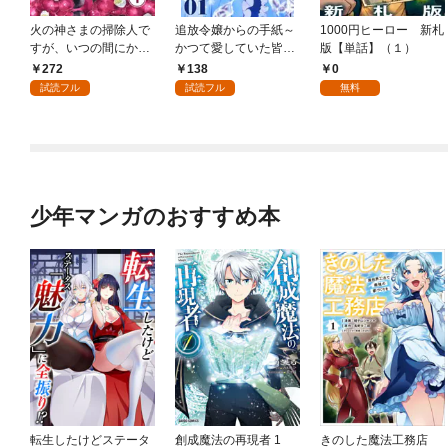
火の神さまの掃除人で
追放令嬢からの手紙～
1000円ヒーロー 新札
すが、いつの間にか花
かつて愛していた皆さ
版【単話】（１）
嫁として溺愛されてい
まへ 私のことなどお忘
272
138
0
ます【単話】（１）
れですか？～【単話】
試読フル
試読フル
無料
（１）
少年マンガのおすすめ本
転生したけどステータ
創成魔法の再現者 1
きのした魔法工務店