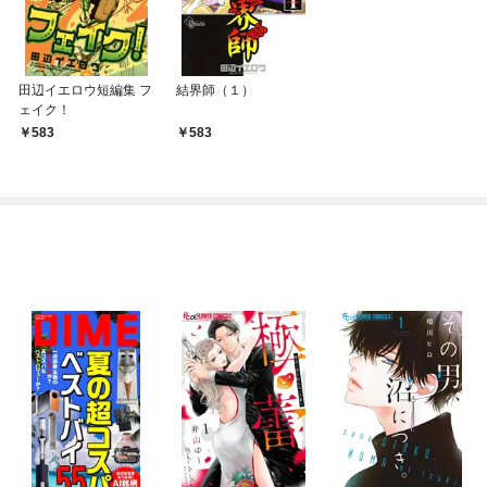
田辺イエロウ短編集 フ
結界師（１）
ェイク！
583
583