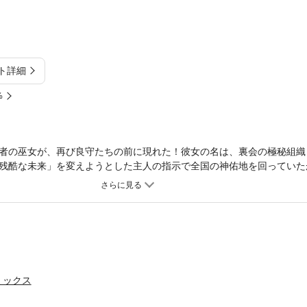
ト詳細
%
者の巫女が、再び良守たちの前に現れた！彼女の名は、裏会の極秘組織
残酷な未来」を変えようとした主人の指示で全国の神佑地を回っていた
の死だった…。
ミックス