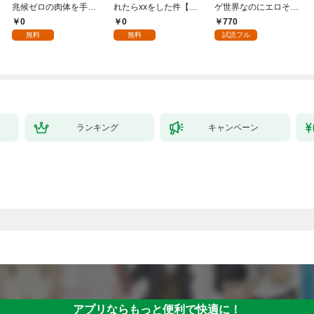
兆候ゼロの肉体を手に
れたらxxをした件【全
ゲ世界なのにエロそっ
入れて自由を謳歌す
年齢版】(1)
ちのけでひたすら最強
0
0
770
る。1
を目指すモブ転生者～
無料
無料
試読フル
ランキング
キャンペーン
アプリならもっと便利で快適に！