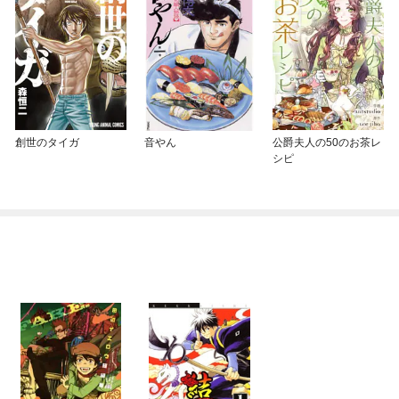
創世のタイガ
音やん
公爵夫人の50のお茶レ
シピ