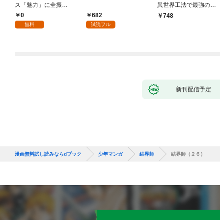
ス「魅力」に全振
異世界工法で最強の家
り！？(1)
づくりを（コミック）
0
682
748
１
無料
試読フル
新刊配信予定
漫画無料試し読みならdブック
少年マンガ
結界師
結界師（２６）