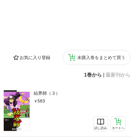
お気に入り登録
未購入巻をまとめて買う
1巻から
|
最新刊から
結界師（３）
583
試し読み
カートへ