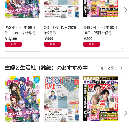
PASH! 2026年 09月
COTTON TIME 2026
週刊女性 2026年 08月
LE
号 いれいす特集号
年9月号
18日・25日合併号
1,100
990
390
9
新着
新着
新着
主婦と生活社（雑誌）のおすすめ本
もっと見る