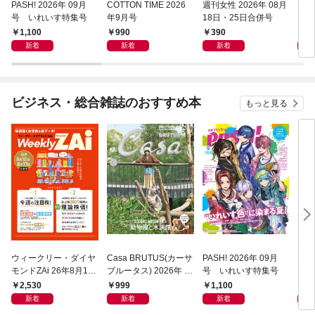
PASH! 2026年 09月
COTTON TIME 2026
週刊女性 2026年 08月
LE
号 いれいす特集号
年9月号
18日・25日合併号
1,100
990
390
9
新着
新着
新着
ビジネス・総合雑誌のおすすめ本
もっと見る
ウィークリー・ダイヤ
Casa BRUTUS(カーサ
PASH! 2026年 09月
DI
モンドZAi 26年8月10
ブルータス) 2026年 9
号 いれいす特集号
ド・
日・17日合併号
月号 [もっと学べる！
ー 
2,530
999
1,100
2,
動物園と水族館]
「上
新着
新着
新着
する