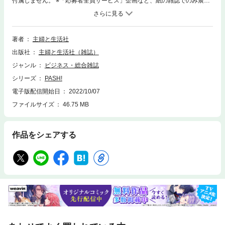
付属しません。 ※「応募者全員サービス」企画など、紙の雑誌でのみ展開
できるよう 定められている企画については、電子版ではご利用いただけま
せん。 ※電子版に【弱虫ペダル LIMIT BREAK】の記事は掲載されておりま
せん。 ついに待望の『ヒロアカ』第6期が始動！ 貴重なエピソードがたっ
ぷり詰まった キャスト、監督インタビューを掲載!! 【僕のヒーローアカデ
著者
主婦と生活社
ミア】 ・山下大輝〔緑谷出久役〕&岡本信彦〔爆豪勝己役〕&内山昂輝
出版社
主婦と生活社（雑誌）
〔死柄木弔役〕座談会 ・向井雅浩〔監督〕インタビュー 【プロジェクト
セカイ カラフルステージ! feat. 初音ミク】 ・星乃一歌、花里みのり、小豆
ジャンル
ビジネス・総合雑誌
沢こはね、天馬司、宵崎奏コメント ・松丸亮吾インタビュー 【うる星や
シリーズ
PASH!
つら】 ・神谷浩史、上坂すみれインタビュー 【名探偵コナン】 ・蒼井翔
太インタビュー 【BLEACH 千年血戦篇】 ・森田成一&折笠富美子&杉山
電子版配信開始日
2022/10/07
紀彰座談会 【ゴールデンカムイ】 ・小林親弘インタビュー 【ジョジョの
ファイルサイズ
46.75 MB
奇妙な冒険 ストーンオーシャン】 ・ファイルーズあいインタビュー 【日
本語版ラジオドラマ 魔道祖師】 ・鈴木達央、日野聡インタビュー 【後宮
の烏】 ・プロデューサーインタビュー 【劇場版 うたの☆プリンスさまっ♪
作品をシェアする
マジLOVEスターリッシュツアーズ】 ・監督&プロデューサー対談、CGデ
ィレクター&サブCGディレクター対談 【アイドリッシュセブン】 ・イベ
ントレポート 【永久少年 Eternal Boys】 ・平川大輔インタビュー 【MAN
KAI STAGE『A3!』ACT2!〜AUTUMN 2022〜】 ・赤澤遼太郎&稲垣成弥対
談 【『あんさんぶるスターズ! THE STAGE』-Witness of Miracle-】 ・松
田岳インタビュー 【TVアニメ ポケットモンスター】 ・松本梨香インタビ
ュー 【おしゃべりVTuber】 ・ミン スゥーハインタビュー 【ちょこらび】
・独占グラビア&インタビュー大特集! 山下大輝／ふたつのパークで「ディ
ズニー・ハロウィーン」を満喫! 【モブサイコ100 III】【ブルーロック】
連載 アニ☆コレ 2022 AUTUMN 「新作アニメとれたてNavi」 「目指せ!プ