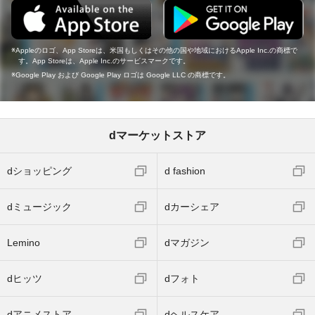
Appleのロゴ、App Storeは、米国もしくはその他の国や地域におけるApple Inc.の商標で
す。App Storeは、Apple Inc.のサービスマークです。
Google Play および Google Play ロゴは Google LLC の商標です。
dマーケットストア
dショッピング
d fashion
dミュージック
dカーシェア
Lemino
dマガジン
dヒッツ
dフォト
dアニメストア
dヘルスケア