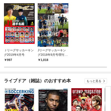
Ｊリーグサッカーキン
Jリーグサッカーキン
グ2019年4月号
グ2018年9月号増刊 日
本代表 ロシア・ワール
997
1,018
ドカップの記憶 -FRO
M RUSSIA WITH LOV
E-
ライブドア（雑誌）のおすすめ本
もっと見る