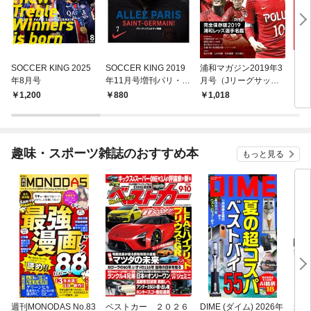
SOCCER KING 2025
SOCCER KING 2019
浦和マガジン2019年3
Ｊリ
年8月号
年11月号増刊パリ・サ
月号（Jリーグサッカ
グ2
ンジェルマン特集
ーキング2019年3月号
1,200
880
1,018
9
増刊）
趣味・スポーツ雑誌のおすすめ本
もっと見る
週刊MONODAS No.83
ベストカー ２０２６
DIME (ダイム) 2026年
週刊