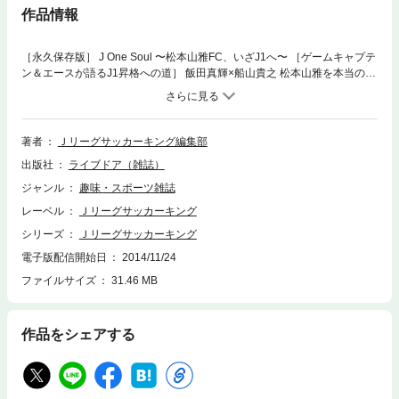
作品情報
［永久保存版］ J One Soul 〜松本山雅FC、いざJ1へ〜 ［ゲームキャプテ
ン＆エースが語るJ1昇格への道］ 飯田真輝×船山貴之 松本山雅を本当の意
味で全国区に ［理論派指揮官の熱きメッセージ］ 反町康治（監督） い
ざ、J1の舞台へ ［北信越リーグからJ1への道］ 鐡戸裕史が語る松本山雅
の軌跡 ［アルウィンに歓喜を！］ 塩沢勝吾 苦難の一年を乗り越え、夢の
舞台へ ［トップが語る地方クラブの夢］ 大月弘士×加藤善之 “松本ドリー
著者
Ｊリーグサッカーキング編集部
ム”の未来像 ［アルウィンが満員になるまで］ “頂”を目指したサポーター
出版社
ライブドア（雑誌）
の10年間 ［25歳の素顔に直撃］ 岩上祐三のテーマトーク“8”
［選考メンバーが独断で決定！］ 喜山康平×村山智彦×多々良敦斗×岩沼俊
ジャンル
趣味・スポーツ雑誌
介×犬飼智也 きーやんプレゼンツ山雅アウォーズ2014 ［独占手記〜背番
レーベル
Ｊリーグサッカーキング
号3の決意］ 田中隼磨 松本のために、マツさんのために—— ［戸塚啓の取
材ノートの記憶］ 松田直樹（元松本山雅） ［松本山雅、J1昇格決定の日
シリーズ
Ｊリーグサッカーキング
ギャラリー］ 松本山雅が昇格を決めた夜 昇格決定後のピッチ＆アルウィ
電子版配信開始日
2014/11/24
ン凱旋!! ［松本山雅戦士たちに突撃Q&A］ J1昇格記念くじ引きTALK Part1
ファイルサイズ
31.46 MB
J1昇格記念くじ引きTALK Part2 ［データで振り返るJ1昇格］ データに見
る松本山雅昇格への道 ［昇格おめでとう］ 小松憲太 松本を熱くさせる存
在で！ 弦巻健人 優勝争いも夢じゃない！ 片山真人 ここから、始まる！ ＝
＝＝＝＝＝＝＝＝＝＝＝＝＝＝ Jリーグ情報、スカパー！サッカー番組案
作品をシェアする
内 他 ナビスコカップ決勝リポート Jリーグ番組ガイド スカパー！海外サ
ッカー番組ガイド スカパー！加入案内 2014シーズンtoto プレゼント＆イ
ンフォメーション 次号予告＆編集後記