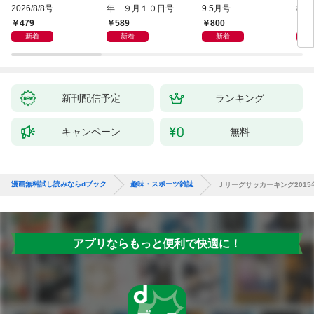
2026/8/8号
年 ９月１０日号
9.5月号
8/
479
589
800
5
新着
新着
新着
新刊配信予定
ランキング
キャンペーン
無料
漫画無料試し読みならdブック
趣味・スポーツ雑誌
Ｊリーグサッカーキング2015
アプリならもっと便利で快適に！