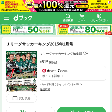
作品検索
カート
はじめての方へ
Ｊリーグサッカーキング2015年1月号
Ｊリーグサッカーキング編集部
815
(税込)
7
pt
獲得
ポイント詳細
dカード利用でさらにポイント+2%
返品不可
試し読み