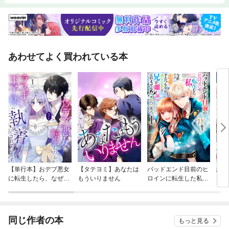
あわせてよく買われている本
【単行本】おデブ悪女
【タテヨミ】あなたは
バッドエンド目前のヒ
結界
に転生したら、なぜか
もういりません
ロインに転生した私、
ラスボス王子様に執着
今世では恋愛するつも
されています
りがチートな兄が離し
てくれません！？@C
OMIC
同じ作者の本
もっと見る