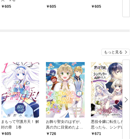
605
605
605
もっと見る
まもって守護月天！ 解
お飾り聖女のはずが、
悪役令嬢に転生したと
封の章 1巻
真の力に目覚めたよう
思ったら、シンデレラ
です THE COMIC 1巻
の義姉でした ～シンデ
で
605
726
671
レラオタクの異世界転
冊