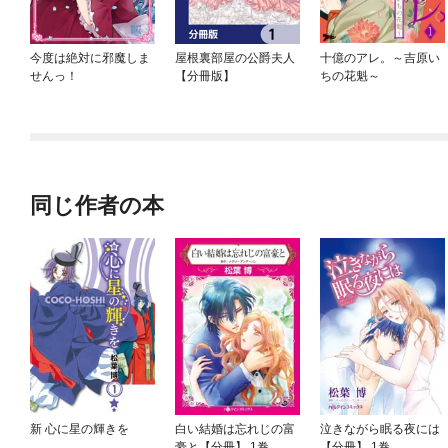
今度は絶対に邪魔しま
屋根裏部屋の公爵夫人
十億のアレ。～吉原い
せんっ！
【分冊版】
ちの花魁～
同じ作者の本
新 心に星の輝きを
白い結婚は忘れじの富
泣きながら眠る夜には
豪と【分冊】 1巻
【分冊】 1巻