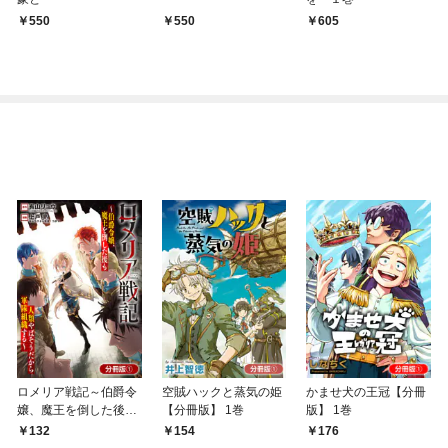
550
550
605
ロメリア戦記～伯爵令
空賊ハックと蒸気の姫
かませ犬の王冠【分冊
嬢、魔王を倒した後も
【分冊版】 1巻
版】 1巻
人類やばそうだから軍
132
154
176
隊組織する～【分冊