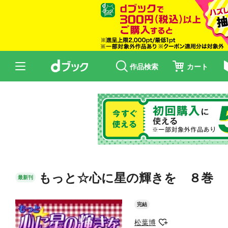
作品検索
カート
もっと☆心に星の輝きを ８巻
最新刊
完結
松葉博