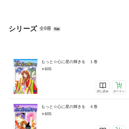
シリーズ
全8冊
完結
もっと☆心に星の輝きを １巻
605
試し読み
カートへ
もっと☆心に星の輝きを ４巻
605