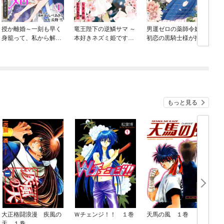
授か離婚～一刻も早く
竜王陛下の逆鱗サマ ～
男運ゼロの薬師令嬢、
身籠って、私から解放
本好きネズミ姫です
初恋の黒騎士様が押し
してさしあげます！
が、なぜか竜王の最愛
かけ婚約者になりまし
になりました～
て。
もっと見る
大正格闘浪漫 疾風の
Ｗチェンジ！！ １巻
天馬の風 １巻
天 １巻