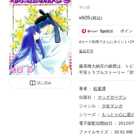
マンガ
605
(税込)
ポイン
5
pt
獲得
dカード利用でさらにポイント+2
返品不可
藤原権大納言の娘茜は、トビ
平安トラブルストーリー『宮
試し読み
著者
松葉博
出版社
マッグガーデン
ジャンル
少女マンガ
シリーズ
もっと☆心に星
電子版配信開始日
2012/07
ファイルサイズ
30.81 MB