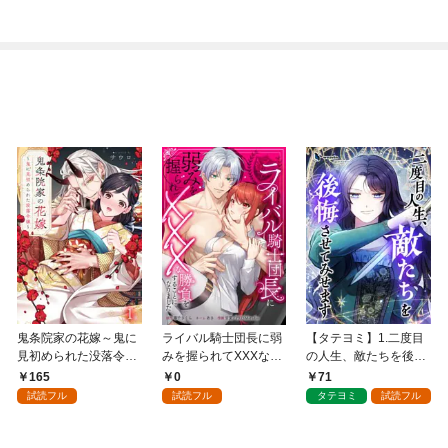
版】 1巻
鬼条院家の花嫁～鬼に
ライバル騎士団長に弱
【タテヨミ】1.二度目
見初められた没落令嬢
みを握られてXXXな勝
の人生、敵たちを後悔
～１
負をすることになりま
させてみせます
165
0
71
した第1話
試読フル
試読フル
タテヨミ
試読フル