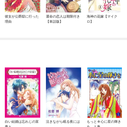
彼女が公爵邸に行った
運命の恋人は期限付き
海神の花嫁【マイク
理由
【単話版】
ロ】
白い結婚は忘れじの富
泣きながら眠る夜には
もっと☆心に星の輝き
豪と
を １巻