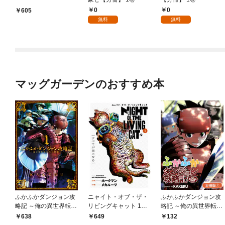
0
0
605
無料
無料
マッグガーデンのおすすめ本
ふかふかダンジョン攻
ニャイト・オブ・ザ・
ふかふかダンジョン攻
略記 ～俺の異世界転生
リビングキャット 1巻
略記 ～俺の異世界転生
冒険譚～ 1巻
すべてが猫になる
冒険譚～【分冊版】 1
638
649
132
巻