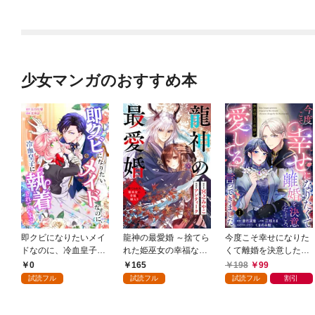
少女マンガのおすすめ本
即クビになりたいメイ
龍神の最愛婚 ～捨てら
今度こそ幸せになりた
ドなのに、冷血皇子に
れた姫巫女の幸福な嫁
くて離婚を決意したと
執着されています第1
入り～: 1
ころ、無表情な旦那様
0
165
198
99
話
が「愛してる」と言っ
試読フル
試読フル
試読フル
割引
てきました。1