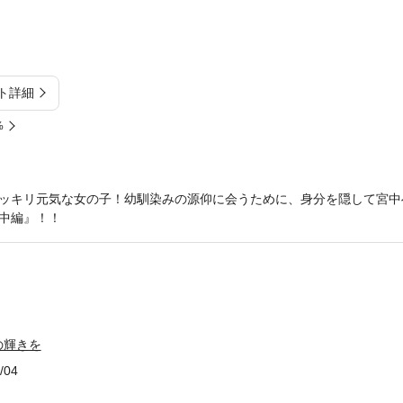
ト詳細
%
ッキリ元気な女の子！幼馴染みの源仰に会うために、身分を隠して宮中
中編』！！
の輝きを
/04