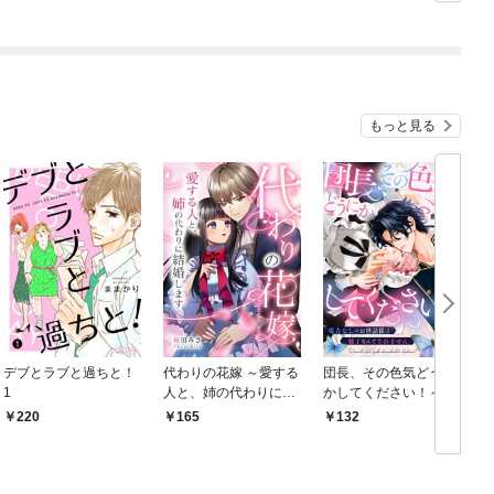
生～ 1巻
もっと見る
デブとラブと過ちと！
代わりの花嫁 ～愛する
団長、その色気どうに
＆
1
人と、姉の代わりに結
かしてください！～魔
婚します～ 1
力なしのお世話係は魅
220
165
132
￥
了なんてされません～
１